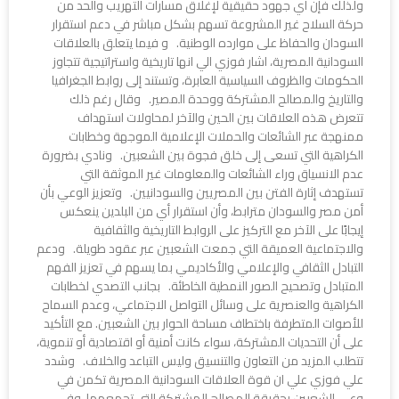
ولذلك فإن أي جهود حقيقية لإغلاق مسارات التهريب والحد من
حركة السلاح غير المشروعة تسهم بشكل مباشر في دعم استقرار
السودان والحفاظ على موارده الوطنية. و فيما يتعلق بالعلاقات
السودانية المصرية، اشار فوزي الي انها تاريخية واستراتيجية تتجاوز
الحكومات والظروف السياسية العابرة، وتستند إلى روابط الجغرافيا
والتاريخ والمصالح المشتركة ووحدة المصير. وقال رغم ذلك
تتعرض هذه العلاقات بين الحين والآخر لمحاولات استهداف
ممنهجة عبر الشائعات والحملات الإعلامية الموجهة وخطابات
الكراهية التي تسعى إلى خلق فجوة بين الشعبين. ونادي بضرورة
عدم الانسياق وراء الشائعات والمعلومات غير الموثقة التي
تستهدف إثارة الفتن بين المصريين والسودانيين. وتعزيز الوعي بأن
أمن مصر والسودان مترابط، وأن استقرار أي من البلدين ينعكس
إيجابًا على الآخر مع التركيز على الروابط التاريخية والثقافية
والاجتماعية العميقة التي جمعت الشعبين عبر عقود طويلة. ودعم
التبادل الثقافي والإعلامي والأكاديمي بما يسهم في تعزيز الفهم
المتبادل وتصحيح الصور النمطية الخاطئة. بجانب التصدي لخطابات
الكراهية والعنصرية على وسائل التواصل الاجتماعي، وعدم السماح
للأصوات المتطرفة باختطاف مساحة الحوار بين الشعبين. مع التأكيد
على أن التحديات المشتركة، سواء كانت أمنية أو اقتصادية أو تنموية،
تتطلب المزيد من التعاون والتنسيق وليس التباعد والخلاف. وشدد
علي فوزي علي ان قوة العلاقات السودانية المصرية تكمن في
وعي الشعبين بحقيقة المصالح المشتركة التي تجمعهما، وفي