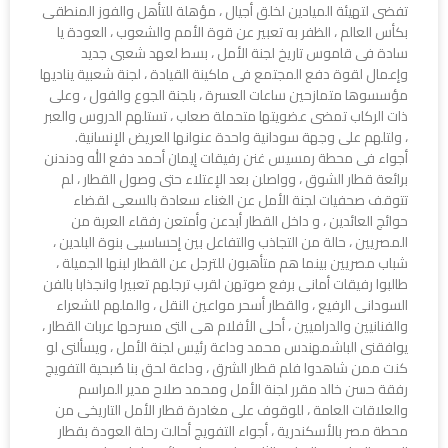
تفضى لتهيئة الميادين لخلق أجيال ، مؤهلة للتأهل والفوز المنطقى
بكأس العالم ، الظفر به تعبير عن قوة الأمم والشعوب ، العودة يا
سادة فى قاموس تاريخ لجنة الأمل ، بسط لعهد شعبى جديد
وإعمال لقوة دفع المجتمع فى ماكينة القيادة ، لجنة شعبية يناديها
مؤسسوها متمازحين ساعات العسرة ، بلجنة الجوع والفول ، وعلى
ذات الركاب تمضى عضويتها متحملة صعاب ، تستلهم الدروس والعبر
، ولتلهم على وجهة سودانية واحدة عنوانها العريض الإنسانية.
أجواء فى محطة رمسيس غنن رفيقات إيمان أحمد دفع الله ودندنن
برائعة قطار الشوق ، وواصلن بعد الإعتلاء حتى وصول القطار ، لم
تتوقف صحفيات لجنة الأمل عن الغناء سعادة بالسعى لقضاء
حوائج العائدين ، و داخل القطار أبدعن وأمتعن رفقاء العربة من
المصريين ، حالة من التجاذب والتفاعل بين إحساسيى بنوة البلدين ،
شباب مصريين بينما هم متأهبون للترجل عن القطار لبنها الجميلة ،
طالبوا رفيقات أمانى برفع صوتهن لقرب ترجلهم تعبيرا وانجذابا بالفن
السودانى الرفيع ، والقطار أسحر مواعين النقل ، والملهم للشعراء
والفنانيين والدراميين ، أحلى الأفلام هى التى مسرحها عربات القطار ،
يوافقنى الباشمهندس محمد وداعة رئيس لجنة الأمل ، ويسألنى لو
كنت ممن شاهدوا فلم قطار الشرق ، وداعة لحق بنا صُبحية التفويج
رفقة حسن خالد مقرر لجنة الأمل ومحمد صلاح مدير المراسم
والعلاقات العامة ، للوقوف على مغادرة قطار الأمل التاريخى من
محطة مصر بالأسكندرية ، أجواء التفويج أحالت رحلة العودة بقطار