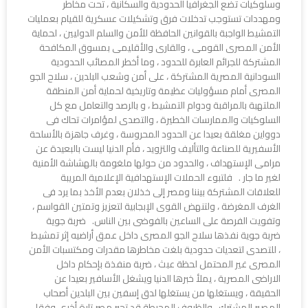
وسلوكيات تضع الجغرافيا الحدودية والسكانية ، تحت مخاطر
ومهددات تستوجب تدخلات فرق وتشكيلات عسكرية للقيام بعمليات
التمشيط الواجبة بالقوانين الحافظة للأمن والسلم الدوليين ، لحماية
الأمن المصرى القومى ، والقارى والأقليمى بمسوق المكافحة
المشتركة للجرائم العابرة للحدود ، وما أخطر المصائب الحدودية
السودانية المصرية المشتركة ، على أمن وشعب البلدين ، سلاح الجو
المصرى أمام مسؤوليات عظيمة وتاريخية لحماية أمن المنطقة
الملتهبة بالمراقبة ودوام التمشيط ، و بالرصد والتعامل مع كل
السلوكيات والممارسات الخطيرة ، والتصدى لمؤامرات تحاك فى
دوواين مغلقة بعيدا عن الحدود المحروسة ، وغرف جاهزة بالأسلحة
الأسفيرية للصناعة والتأليف والتزويد ، فأم الدنيا ليست بالبعيدة عن
مرامى الإستهداف ، والحدود من حولها ملغومة بالهشاشة الأمنية
لغير ما جار . فلتبوء الحملات الإستهدافية الإعلامية المريبة
للعلاقات المشتركة بيننا ومصر إلى خذلان بعدم الأخذ بما يرد فى
الغرف المغرضة ، ولتنهض القوى الإبجابية لتعزيز وتمتين القواسم ،
وتفويت الفرصة على الساعين بالفوضى بين الناس. ضربة جوية
ضربة جوية نفذها سلاح الجو المصرى داخل عمق أراضيه إثر تمشيط
، للتصدى لتعديات حدودية بلغت مخاطرها مقدرات ومكتسبات الأمن
المصرى غير المحتمل لحظة عبث ، ضربة منفذة بإحكام داخل
الاراضى المصرية ، يملأ خبرها الدنيا ويشغل الأسافير بعيدا عن
الحقيقة ، ويستغلها من يستغلها لدق إسفين بين البلدين أصحاب
المصير المشترك ، والظروف المحيطة قد تجبر مصر تارة أخرى وفقا