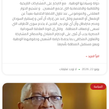
دولة وسيادتها الوطنية. مع التركيز على المشتركات التاريخية
والثقافية والاقتصادية التي تجمع الشعبين. و تشجيع الحوار
العقلاني والموضوعي عند تناول القضايا الخلافية بعيداً عن
الإنفعال أو التعميم وقال لابد من إدراك أن أمن و إستقرار السودان
ومصر مترابطان وأن أي توتر بين البلدين لا يخدم سوى الأطراف التي
تسعى لإضعاف المنطقة. وقال إن قوة العلاقة السودانية
المصرية يجب أن تُبنى على الإحترام المتبادل والمصالح المشتركة
والتعاون المتكافئ بما يحفظ كرامة الشعبين وحقوقهما الوطنية
ويعزز مستقبل المنطقة بأسرها.
اقرأ المزيد »
يونيو 22, 2026
لا توجد تعليقات
السياسة