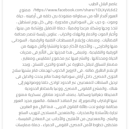
عاصم البلال الطيب
https://www.facebook.com/share/1DLXyVL6d2/ ممنوع
العبور أقدار الله من سماواته منفوذة بين خلقه فى أرضينه ، حياة
وموت ، و حرب على السودانيين مقدورة ، وفى كل يوم تستطيل ،
تتخذ وجها وشكلا مزعجا وقميئا ، حملة للتضليل وإشاعة من بينها ،
وأخبار الموت والدمار والهلاك والخراب ، عناوين رئيسة تتصدر صحافة
الفضائيات ، ومنصات وإعلام المسطحات التقنية والرقمية ، السودانى
منها والخارجى ، والأخيرة الأكثر ذيوعا وانتشارا وأقل مهنية من
الورقية والتقليدية ، ولاينفى هذا قدرتها على التأثير فى مجريات
الحياة ومحدثاتها ، والنشر فيها غير مخضوع لمقاييس ومعايير ،
مضمار للسباق لايقل خطورة عن العدو والجرى للتسلح ، ويجد
الإعلام الطليق ضالته ، فى الترويج الكذوب لهجمات قام بشنها سلاح
الجوى المصرى داخل أراض سودانية وهذا مالم يحدث والدليل فى
ترحيل السلطات للمعدنيين عبر الحدود لوادى حلفا ووصولهم إلى
هناك ، والمشرع القانونى المصرى ووعيا بالمخاطر الحدودية
المحيطة جغرافيا وسكانيا ، يصنف الحدود مناطق عسكرية ممنوع
عنها الإقتراب والتصوير إلا عبر المنافذ المعلنة ، فالعبور مجرد العبور
مخالفة توقع تحت طائلة القانون الحربى ، فما البال مع العابرين
تجارة بالأسلحة والمخدرات ، والمتعدين المسلحين لتهريب السلع
والبشر ، والمعدنيين من الأهليين والأجانب عن المعادن النفيسة ،
متخطين خطوط الأمن المصرى القومى الحمراء ، جملة ممارسات