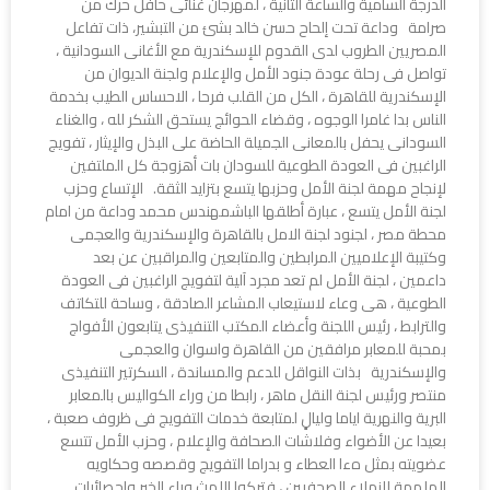
الدرجة السامية والساعة الثانية ، لمهرجان غنائى حافل حرك من
صرامة وداعة تحت إلحاح حسن خالد بشئ من التبشير، ذات تفاعل
المصريين الطروب لدى القدوم للإسكندرية مع الأغانى السودانية ،
تواصل فى رحلة عودة جنود الأمل والإعلام ولجنة الديوان من
الإسكندرية للقاهرة ، الكل من القلب فرحا ، الاحساس الطيب بخدمة
الناس بدا غامرا الوجوه ، وقضاء الحوائج يستحق الشكر لله ، والغناء
السودانى يحفل بالمعانى الجميلة الحاضة على البذل والإيثار ، تفويج
الراغبين فى العودة الطوعية للسودان بات أهزوجة كل الملتفين
لإنجاح مهمة لجنة الأمل وحزبها يتسع بتزايد الثقة. الإتساع وحزب
لجنة الأمل يتسع ، عبارة أطلقها الباشمهندس محمد وداعة من امام
محطة مصر ، لجنود لجنة الامل بالقاهرة والإسكندرية والعجمى
وكتيبة الإعلاميين المرابطين والمتابعين والمراقبين عن بعد
داعمين ، لجنة الأمل لم تعد مجرد آلية لتفويج الراغبين فى العودة
الطوعية ، هى وعاء لاستيعاب المشاعر الصادقة ، وساحة للتكاتف
والترابط ، رئيس اللجنة وأعضاء المكتب التنفيذى يتابعون الأفواج
بمحبة للمعابر مرافقين من القاهرة واسوان والعجمى
والإسكندرية بذات النواقل للدعم والمساندة ، السكرتير التنفيذى
منتصر ورئيس لجنة النقل ماهر ، رابطا من وراء الكواليس بالمعابر
البرية والنهرية اياما وليالٍ لمتابعة خدمات التفويج فى ظروف صعبة ،
بعيدا عن الأضواء وفلاشات الصحافة والإعلام ، وحزب الأمل تتسع
عضويته بمثل هءا العطاء و بدراما التفويج وقصصه وحكاويه
الملهمة للزملاء الصحفيين ، فتركوا اللهث وراء الخبر وإحصائيات