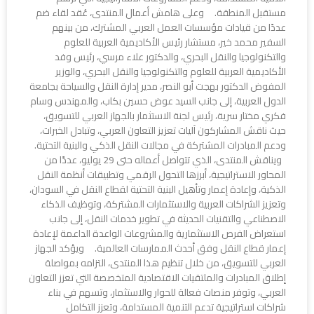
مستقبل المنطقة. وعلى هامش أعمال المنتدى، عُقد لقاء ضم
عددًا من قيادات مؤسسات العمل العربي المشترك، من بينهم
السفير محمد خير، مستشار رئيس الأكاديمية العربية للعلوم
والتكنولوجيا والنقل البحري، والدكتور علاء مرسي، رئيس وفد
الأكاديمية العربية للعلوم والتكنولوجيا والنقل البحري، والوزير
المفوض الدكتور بهجت أبو النصر، مدير إدارة النقل والسياحة بجامعة
الدول العربية، إلى جانب السيد عوض حسين بكاب، والمهندس وسام
فكري مختار سرية، رئيس لجنة الاستثمار بالجهاز العربي للتسويق،
حيث ناقش المشاركون آليات تعزيز التعاون العربي، وتبادل الخبرات،
ودعم المبادرات المشتركة في مجالات النقل الذكي والبنية التحتية.
ويناقش المنتدى، الذي تتواصل أعماله حتى 29 يوليو، عددًا من
المحاور الاستراتيجية، أبرزها التحول الرقمي وتطبيقات أنظمة النقل
الذكية، وإعادة إعمار وتأهيل البنية التحتية لقطاع النقل في السودان،
وتعزيز الشراكات العربية والاستثمارات المشتركة، وتوظيف الذكاء
الاصطناعي والتقنيات الحديثة في تطوير خدمات النقل، إلى جانب
استعراض الفرص الاستثمارية والمشروعات الواعدة الداعمة لإعادة
إعمار قطاع النقل وفق أحدث الممارسات العالمية. ويؤكد الجهاز
العربي للتسويق، من خلال تنظيم هذا المنتدى، التزامه بمواصلة
إطلاق المبادرات والملتقيات الاقتصادية المتخصصة التي تعزز التعاون
العربي، وتوفر منصات فعالة للحوار والاستثمار، وتسهم في بناء
شراكات استراتيجية تدعم التنمية المستدامة، وتعزز التكامل