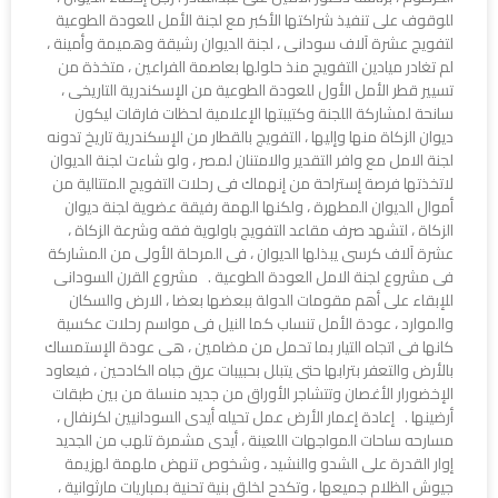
للوقوف على تنفيذ شراكتها الأكبر مع لجنة الأمل للعودة الطوعية
لتفويج عشرة آلاف سودانى ، لجنة الديوان رشيقة وهميمة وأمينة ،
لم تغادر ميادين التفويج منذ حلولها بعاصمة الفراعين ، متخذة من
تسيير قطر الأمل الأول للعودة الطوعية من الإسكندرية التاريخى ،
سانحة لمشاركة اللجنة وكتيبتها الإعلامية لحظات فارقات ليكون
ديوان الزكاة منها وإليها ، التفويج بالقطار من الإسكندرية تاريخ تدونه
لجنة الامل مع وافر التقدير والامتنان لمصر ، ولو شاءت لجنة الديوان
لاتخذتها فرصة إستراحة من إنهماك فى رحلات التفويج المتتالية من
أموال الديوان المطهرة ، ولكنها الهمة رفيقة عضوية لجنة ديوان
الزكاة ، لتشهد صرف مقاعد التفويج باولوية فقه وشرعة الزكاة ،
عشرة آلاف كرسى يبذلها الديوان ، فى المرحلة الأولى من المشاركة
فى مشروع لجنة الامل العودة الطوعية . مشروع القرن السودانى
للإبقاء على أهم مقومات الدولة ببعضها بعضا ، الارض والسكان
والموارد ، عودة الأمل تنساب كما النيل فى مواسم رحلات عكسية
كانها فى اتجاه التيار بما تحمل من مضامين ، هى عودة الإستمساك
بالأرض والتعفر بترابها حتى يتبلل بحبيبات عرق جباه الكادحين ، فيعاود
الإخضورار الأغصان وتتشاجر الأوراق من جديد منسلة من بين طبقات
أرضينها . إعادة إعمار الأرض عمل تحيله أيدى السودانيين لكرنفال ،
مسارحه ساحات المواجهات اللعينة ، أيدى مشمرة تلهب من الجديد
إوار القدرة على الشدو والنشيد ، وشخوص تنهض ملهمة لهزيمة
جيوش الظلام جميعها ، وتكدح لخلق بنية تحنية بمباريات مارثوانية ،