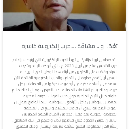
بُعْدٌ .. و .. مسَافَة ….حرب إلكترونية خاسرة
*مصطفى ابوالعزائم* لن تهدأ الحرب الإلكترونية التي إرتبطت بإندلاع
حرب الخامس عشر من أبريل 2023 م ، التي أنهكت البلاد وشردت
العباد وقضت على الكثيرين من أبناء هذا الوطن الذي لا يريد له
البعض أن يتقدم خطوة إلى الأمام . والحرب الإلكترونية القائمة الآن
تعتمد على أسلحة ذكية في أيد غبية ، تحركها في الفضاءات بكل
حرية ، وذلك بنشر الشائعات المضللة ، ذات الغرض ، ومثال لذلك ما تم
تداوله خلال الأيام الماضية حول ضرب القوات الجوية المصرية
لمعدنين سودانيين داخل الأراضي السودانية ، بينما الواقع يقول ان
القوات المصرية سبق أن قامت بتمشيط واسع في المنطقة
الحدودية الجنوبية بعد مقتل عدد من الضباط الجنود المصريين
التابعين لحرس الحدود خلال قيامهم بأداء واجبهم في تلك المناطق .
إنتشر الخبر المغلوط ، ليصبح شائعة سريعة الإنتشار ، وذلك لتحقيق