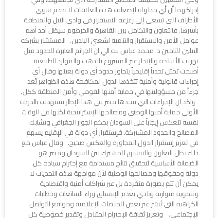
إدراكهما أن أي محاولة لإضعاف هذه العلاقات لا تخدم سوى
الأطراف التي تسعى إلى زعزعة الاستقرار في وادي النيل والمنطقة
بأسرها. فالتعاون والتكامل بين القاهرة والخرطوم سيظل أحد أهم
عوامل الأمن والاستقرار والتنمية لشعبي البلدين. المستشار بشركه
النيلين للتامين د. محمد عباس نبه الي ان الجرائم العابرة للحدود مثل
تهريب الأسلحة والإتجار غير المشروع بالذهب والموارد الطبيعية
أصبحت تمثل تحدياً إقليمياً يتجاوز حدود أي دولة بعينها وقال أي
إجراءات قانونية وأمنية تتخذها الدول لمكافحة هذه الظواهر تُعد
جزءاً من مسؤوليتها في حماية أمنها القومي وأمن المنطقة ككل.
واكد ان الإجراءات التي تتخذها مصر في هذا الإطار تستهدف بالدرجة
الأولى حماية أمنها الوطني ومصالحها الإستراتيجية لكنها في الوقت
نفسه تنعكس إيجاباً على السودان بحكم الجوار الجغرافي وتشابك
المصالح والحدود المشتركة. فإستقرار أي دولة في الإقليم يسهم
في تعزيز إستقرار الدول المجاورة والعكس صحيح. وقال عباس مع
ذلك يظل التعاون والتنسيق المشترك بين السودان ومصر هو
الضمانة الأساسية لتحقيق نتائج مستدامة مع إحترام سيادة كل
دولة وحقوقها ومصالحها الوطنية لأن مواجهة هذه التحديات لا
يمكن أن تتم بصورة منفردة بل عبر شراكات أمنية واقتصادية
وتنموية متوازنة ونادي بعدم الإنسياق وراء الشائعات وخطابات
الكراهية التي تُنشر عبر بعض المنصات الإعلامية ومواقع التواصل
الإجتماعي. وتعزيز ثقافة الإحترام المتبادل وتقدير خصوصية كل