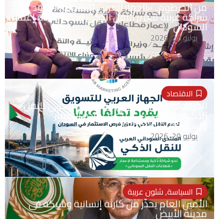
من الخرطوم.. «الجهاز العربي للتسويق» يقود
شراكة عربية لتعزيز النقل الذكي ودعم إعادة إعمار
السودان
يوليو 28, 2026
الاقتصاد
الخرطوم تطلق المنتدى السوداني العربي للنقل
الذكي.. تحالف عربي لدعم إعادة الإعمار
واستقطاب الاستثمارات
يوليو 20, 2026
السياسة
,
شئون عربية
الأمين العام يحذّر من كارثة إنسانية وشيكة فى
مدينة الأبيض