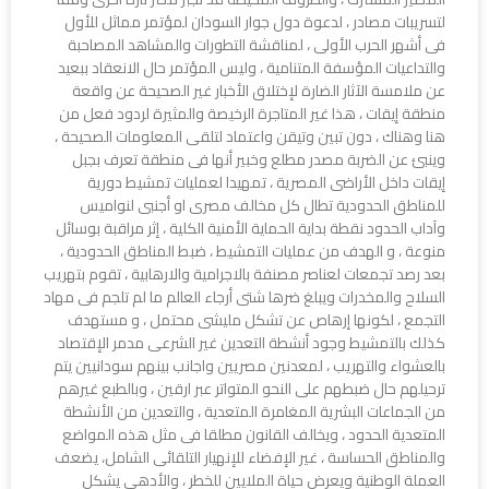
لتسريبات مصادر ، لدعوة دول جوار السودان لمؤتمر مماثل للأول
فى أشهر الحرب الأولى ، لمناقشة التطورات والمشاهد المصاحبة
والتداعيات المؤسفة المتنامية ، وليس المؤتمر حال الانعقاد ببعيد
عن ملامسة الآثار الضارة لإختلاق الأخبار غير الصحيحة عن واقعة
منطقة إيقات ، هذا غير المتاجرة الرخيصة والمثيرة لردود فعل من
هنا وهناك ، دون تبين وتيقن واعتماد لتلقى المعلومات الصحيحة ،
وينبئ عن الضربة مصدر مطلع وخبير أنها فى منطقة تعرف بجبل
إيقات داخل الأراضى المصرية ، تمهيدا لعمليات تمشيط دورية
للمناطق الحدودية تطال كل مخالف مصرى او أجنبى لنواميس
وآداب الحدود نقطة بداية الحماية الأمنية الكلية ، إثر مراقبة بوسائل
منوعة ، و الهدف من عمليات التمشيط ، ضبط المناطق الحدودية ،
بعد رصد تجمعات لعناصر مصنفة بالاجرامية والارهابية ، تقوم بتهريب
السلاح والمخدرات ويبلغ ضرها شتى أرجاء العالم ما لم تلجم فى مهاد
التجمع ، لكونها إرهاص عن تشكل مليشى محتمل ، و مستهدف
كذلك بالتمشيط وجود أنشطة التعدين غير الشرعى مدمر الإقتصاد
بالعشواء والتهريب ، لمعدنين مصريين واجانب بينهم سودانيين يتم
ترحيلهم حال ضبطهم على النحو المتواتر عبر ارقين ، وبالطبع غيرهم
من الجماعات البشرية المغامرة المتعدية ، والتعدين من الأنشطة
المتعدية الحدود ، ويخالف القانون مطلقا فى مثل هذه المواضع
والمناطق الحساسة ، غير الإفضاء للإنهيار التلقائى الشامل، يضعف
العملة الوطنية ويعرض حياة الملايين للخطر ، والأدهى يشكل