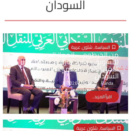
السودان
السياسة
,
شئون عربية
من الخرطوم.. «الجهاز العربي
للتسويق» يقود شراكة عربية لتعزيز
النقل الذكي ودعم إعادة إعمار
السودان
Randa
يوليو 28, 2026
اقرأ المزيد..
السياسة
,
شئون عربية