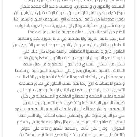
الاسلحة والمهربين والمخربين. وبحسب د.عبد الله محمد عثمان
مركز خبراء وادي النيل فان من حق الدولة الراشدة بل من واجبها ان
تؤمن حدودها من كافة المهددات التي تستهدف امنها واستقرارها
وحياة شعبها و طمآنينته. وقال ان جمهورية مصر العربية بلد تواجه
الكثير من التحديات فهي دولة محورية و تمثل رمزا و عمقا
استراتيجيا للامة العربية والإسلامية في عالم يمور بالكيد و تتجاذبه
الاطماع و بالتالي فإن سعيها في تامين حدودها وحسم الخارجين عن
القانون ضرورة تقتضيها المعطيات الراهنة سواء كان ذلك علي
حدودها مع السودان او غيره ، واضاف بالقول قطعا يكون هناك
شكل من اشكال التنسيق بين الدول المتجاورة في مثل هذه
الحالات ، بالنسبة للسودان يتعين علي الحكومة السودانية ان تحتفظ
بوجود فاعل علي امتداد الحدود المشتركة لتأمينها من تلقاء البلاد
ولمنع الاحتكاكات التي ربما تقع بسبب التجاوز في نطاق مساحات
التعدين الاهلي او دخول معدنين اجانب او مشبوهين ، منوها الي
اهميه تغليب الحكمة والمصالح العاجلة و المستقبلية في مثل
ظروف البلدين الراهنة كما وتقتضي إحكام التنسيق بين البلدين
الشقيقين. واشار عبد الله الي ان علاقات الشعبين الشقيقين تشهد
علي مر التاريخ فترات علو و إنخفاض بسبب اختلاف زوايا النظر احيانا
لبعض القضايا وذلك امر طبيعي و يظل طارئا و موقوتا في معظم
الاحوال . وقال لكن الثابت ان علاقة الشعبين ظلت علي الدوام
قائمة علي إحساس عميق بالاخاء والمصير المشترك ، ومستندة