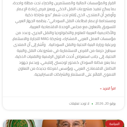
القرار والمؤسسات المالية والمستثمرين والخبراء تحت مظلة واحدة،
بما يسرّع تنفيذ مشروعات النقل الذكي ويعزز فرص إعادة الإعمار.
وأوضح أن المنتدى، الذي يُقام تحت شعار “نحو شراكة ذكية
ومستدامة لإعمار قطاعات النقل السوداني”، ينظمه الجهاز العربي
للتسويق بالتعاون مع مجلس الوحدة الاقتصادية العربية،
والأكاديمية العربية للعلوم والتكنولوجيا والنقل البحري، وعدد من
مؤسسات العمل العربي المشترك، وشركة MAG للتجارة والاستثمار،
وبرعاية وزارة البنية التحتية والنقل السودانية. وأشار إلى أن المنتدى
سيطرح حزمة من الفرص الاستثمارية في مشروعات النقل والبنية
التحتية، إلى جانب استعراض أحدث الحلول الرقمية والتقنيات الذكية،
بما يعزز مكانة السودان كمحور لوجستي إقليمي، ويدعم جهود
التكامل الاقتصادي العربي، ويؤسس لمرحلة جديدة من التعاون
التنموي القائم على الاستثمار والشراكات الاستراتيجية.
اقرأ المزيد »
يوليو 20, 2026
لا توجد تعليقات
السياسة