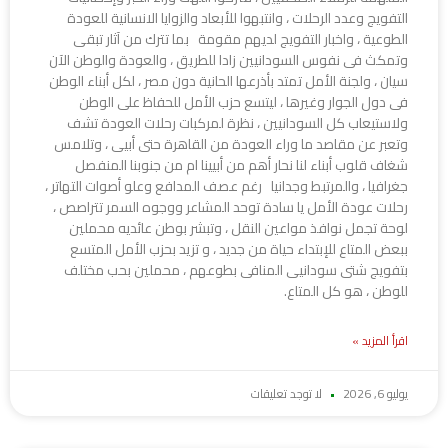
التفويج وعدد الرحلات ، وانتبهوا للأبعاد والزوايا الانسانية للعودة
الطوعية ، واخبار التفويج لديهم مقومة بما تترك من آثار تبقى
وتمكث فى نفوس السودانيين زادا للطريق ، والعودة والوطن الآن
سيان ، ولجنة الأمل تمتد بأذرعها الحانية دون مصر ، لكل أبناء الوطن
فى دول الجوار وغيرها ، ليتسع حزب الأمل للحفاظ على الوطن
ولاستيعاب كل السودانيين ، نظرة لمركبات رحلات العودة تشف
وتعبر عن مقاصد ما وراء العودة من القاهرة حتى أبيى ، وتلامس
شغاف قلوب أبناء لنا نحار أهم من أبيينا ام من جنوبنا المنفصل
جغرافيا ، والمرتبط وجدانيا رغم عصف المدافع وعلو أصوات التهاتر ،
رحلات عودة الأمل يا سادة توحد المشاعر ووجوه السمر تتراصص ،
لوحة تجمل نوافذ مواعين النقل ، وتبشر بوطن عائديه محملين
ببعض المتاع للإبتداء حياة من جديد ، و تزيد بحزب الأمل المتسع
بتفويج شتى سودانيى المنافى بطوعهم ، محملين بحب مختلف
للوطن ، هو كل المتاع.
اقرأ المزيد »
يوليو 6, 2026
لا توجد تعليقات