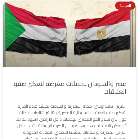
السياسة
مصر والسودان ..حملات مغرضه لتعكير صفو
العلاقات
تقرير _ناهد اوشي حملة اسفيرية و اعلامية تحتشد هذه الفترة
لتعكير صفو العلاقات السودانية المصرية وتنتشر شائعات مضللة
حول شن سلاح الجو المصري لهجمات داخل الاراضي السودانيه بما
آثار بعض التململات هنا وهناك بيد ان الضربة الجوية قد تمت داخل
الاراض المصريه إثر عمليات تمشيط للتصدي للتعديات الحدودية
ومعلوم ان كل دولة تحمي حدودها من المتربصين من تجار