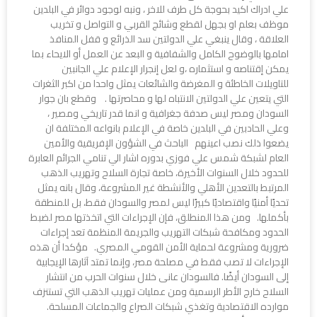
علي ادراك اكيد بحوجة كل طرف للاخر ، ونبه لوجود دوائر في البلدين
موظف بعلم او بجهل لقطع وشائج القربي و التواصل و تخريب
العلاقة ، وقال ينبغي علي الدولتين سد الذرائع و قفل المنافذ
امامها بالوضوح الكامل والشفافية و البعد عن العمل أو الايحاء بما
يمكن إقتناصه و استثماره ،و لعل إنجرار الإعلام علي الجانبين
للتاويلات الخاطئة و المغرضة والشائعات يمثل واحدا من اكبر الثغرات
التي يتعين علي الدولتين الانتباه لها و محاصرتها . وقطع بان جوار
السودان ومصر ليس صدفة جغرافية و انما قدر تاريخي ومصير ،
وعلي الحادبين في البلدين خاصة في الإعلام بانواعه المختلفة ان
يضعوا ذلك نصب اعينهم الباحث في الشؤون الإفريقية والأمين
العام لشبكة شمس علي فوزي بدوره اشار الي تنامي الجرائم العابرة
للحدود خلال السنوات الأخيرة، خاصة تجارة السلاح وتهريب الذهب
المرتبط بالتعدين الأهلي والأنشطة غير المشروعة، وقال بانه يمثل
تحديًا أمنيًا واقتصاديًا كبيرًا ليس لمصر والسودان فقط، بل للمنطقة
بأكملها. ومن هذا المنطلق، فإن الإجراءات التي اتخذتها مصر لضبط
الحدود ومكافحة شبكات التهريب والجريمة المنظمة تعد إجراءات
ضرورية ومشروعة لحماية الأمن القومي المصري. مؤكدا أن هذه
الإجراءات لا تصب فقط في مصلحة مصر، وإنما تمتد آثارها الإيجابية
إلى السودان أيضًا. فالسودان عانى خلال سنوات الحرب من انتشار
السلاح خارج الأطر الرسمية ومن عمليات تهريب الذهب التي تستنزف
موارده الاقتصادية وتغذي شبكات الصراع والجماعات المسلحة.