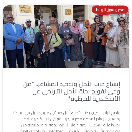
مصر والشرق الاوسط
إتساع حزب الأمل وتوحيد المشاعر.. *من
وحى تفويج لجنة الأمل التاريخى من
الأسكندرية للخرطوم*
عاصم البلال الطيب يكتب: تجمع أمل صحفى مزيج جميل فى محطة
رمسيس ، يغادر لمحطة مصر سيدى بشر فى الإسكندرية بقطار
تضبط عليه الساعات ، لجنة ديوان الزكاة الموقرة والمبتعثة من
الخرطوم ، برئاسة دكتور الأمين على عبدالقادر . رجل إحصاء الديوان ،