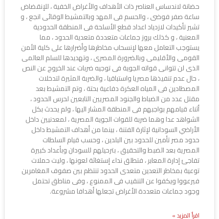
حضانة لاندساس العناصر ذات الأهداف والأغراض الخفية ، للإنقضاض
ساعة صفر فوضى ، والحسم فى المهد وبالتمشيط الوقائى انجع ، و
تشير تأكيدات لازدياد اعداد قطع الأسلحة فى المنطقة الحدودية
المعنية ، و كذلك بروز جماعات متعددة متعدية الحدود ، مما
يستوجب التعامل معها لإنسحاب مخاطرها وأضرارها على كلية الأمن
القومى والأقليمى وبالضرورة المصرى ، وتهديدها للسلم العالمى
الذى لن تتوانى قواته الجوية فى توجيه ضربات عند الخروج عن النص
، حال عدم تنفيذها مصريا واستباقيا ، والضربة المثيرة لتدخلات
المصطادين فى المياه العكرة دفاعية بحتة ، وتم التمشيط بعد
مقتل عدد من الضباط والجنود المصريين التابعين لحرس الحدود ،
أثناء قيامهم بواجبهم فى المنطقة المشار اليها ، ولم يحدث بكل
الشواهد عدا وهما ضربة للقوات الجوية المصرية ، لمعدنيين داخل
الأراضي السودانية لإثارة الفتنة ، بينما من أهداف التمشيط داخل
حدود مصر تأمين للحدود بين البلدين ، وحسب قيام السلطات
المصرية بعد الضبط والتحقيق ، بترحيلهم للسودان وبأعداد كبيرة
تفاجئ إدارة المعابر ، فتطلق نداء إستغاثة لعونها ، وليت حملات
توعية بمخاطر التعدين متعدى الحدود تنتظم بين صفوف المغامرين
فيرعووا ويكفوا عن التنقيب فى الممنوع ، وفى مناطق تحتمل
وجود جماعات متعددة الأغراض تجعلها أهدافا مشروعة.
اقرأ المزيد »