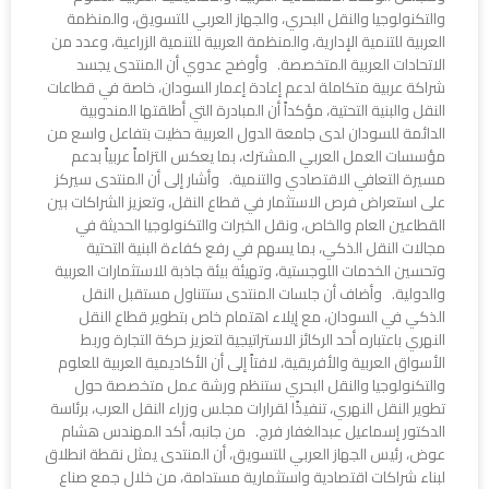
والتكنولوجيا والنقل البحري، والجهاز العربي للتسويق، والمنظمة
العربية للتنمية الإدارية، والمنظمة العربية للتنمية الزراعية، وعدد من
الاتحادات العربية المتخصصة. وأوضح عدوي أن المنتدى يجسد
شراكة عربية متكاملة لدعم إعادة إعمار السودان، خاصة في قطاعات
النقل والبنية التحتية، مؤكداً أن المبادرة التي أطلقتها المندوبية
الدائمة للسودان لدى جامعة الدول العربية حظيت بتفاعل واسع من
مؤسسات العمل العربي المشترك، بما يعكس التزاماً عربياً بدعم
مسيرة التعافي الاقتصادي والتنمية. وأشار إلى أن المنتدى سيركز
على استعراض فرص الاستثمار في قطاع النقل، وتعزيز الشراكات بين
القطاعين العام والخاص، ونقل الخبرات والتكنولوجيا الحديثة في
مجالات النقل الذكي، بما يسهم في رفع كفاءة البنية التحتية
وتحسين الخدمات اللوجستية، وتهيئة بيئة جاذبة للاستثمارات العربية
والدولية. وأضاف أن جلسات المنتدى ستتناول مستقبل النقل
الذكي في السودان، مع إيلاء اهتمام خاص بتطوير قطاع النقل
النهري باعتباره أحد الركائز الاستراتيجية لتعزيز حركة التجارة وربط
الأسواق العربية والأفريقية، لافتاً إلى أن الأكاديمية العربية للعلوم
والتكنولوجيا والنقل البحري ستنظم ورشة عمل متخصصة حول
تطوير النقل النهري، تنفيذًا لقرارات مجلس وزراء النقل العرب، برئاسة
الدكتور إسماعيل عبدالغفار فرج. من جانبه، أكد المهندس هشام
عوض، رئيس الجهاز العربي للتسويق، أن المنتدى يمثل نقطة انطلاق
لبناء شراكات اقتصادية واستثمارية مستدامة، من خلال جمع صناع