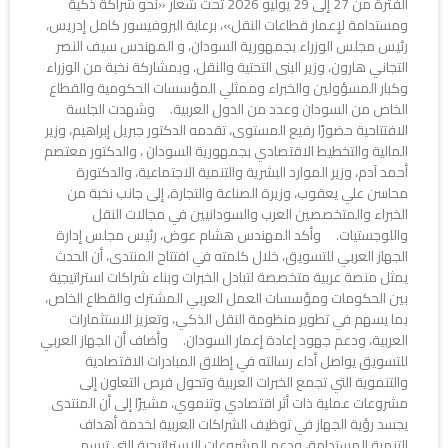
الفترة من 27 إلى 29 يوليو 2026 تحت شعار «نحو شراكة ذكية
ومستدامة لإعمار قطاعات النقل»، برعاية البروفيسور كامل إدريس،
رئيس مجلس الوزراء بجمهورية السودان، و المهندس سيف النصر
التجاني هارون، وزير البنى التحتية والنقل، وبمشاركة نخبة من الوزراء
وكبار المسؤولين والخبراء وممثلي المؤسسات الحكومية والقطاع
الخاص من السودان وعدد من الدول العربية. وشهدت الجلسة
الافتتاحية حضورًا رفيع المستوى، تقدمه الدكتور جبريل إبراهيم، وزير
المالية والتخطيط الاقتصادي بجمهورية السودان ، والدكتور معتصم
أحمد آدم، وزير الموارد البشرية والتنمية الاجتماعية، والدكتورة
محاسن علي يعقوب، وزيرة الصناعة والتجارة، إلى جانب نخبة من
الخبراء والمتخصصين العرب والسودانيين في مجالات النقل
واللوجستيات. وأكد المهندس هشام عوض، رئيس مجلس إدارة
الجهاز العربي للتسويق، خلال كلمته في افتتاح المنتدى، أن الحدث
يمثل منصة عربية متخصصة لتبادل الخبرات وبناء شراكات استراتيجية
بين الحكومات ومؤسسات العمل العربي المشترك والقطاع الخاص،
بما يسهم في تطوير منظومة النقل الذكي، وتعزيز الاستثمارات
العربية، ودعم جهود إعادة إعمار السودان. وأضاف أن الجهاز العربي
للتسويق يواصل أداء رسالته في إطلاق المبادرات الاقتصادية
والتنموية التي تجمع الخبرات العربية وتحول فرص التعاون إلى
مشروعات عملية ذات أثر اقتصادي وتنموي، مشيرًا إلى أن المنتدى
يجسد رؤية الجهاز في توظيف الشراكات العربية لخدمة أهداف
التنمية المستدامة، ودعم المشروعات الاستراتيجية التي ترسم