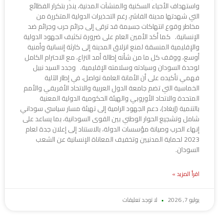
واستهداف الأحياء السكنية والمنشآت المدنية، ينذر بتكرار الفظائع
التي شهدتها مدينة الفاشر، رغم التحذيرات الدولية المتكررة من
مخاطر وقوع انتهاكات جسيمة قد ترقى إلى جرائم حرب وجرائم ضد
الإنسانية. كما أكد الأمين العام على ضرورة تكثيف الجهود الدولية
والإقليمية المنسقة لمنع انزلاق المدينة إلى كارثة إنسانية وأمنية
أوسع، ووقف كل ما من شأنه إطالة أمد النزاع، مع الاحترام الكامل
لوحدة السودان وسيادته وسلامته الإقليمية. وجدد السيد نبيل
فهمي تأكيده على أن الأمانة العامة تواصل، في إطار الآلية
الخماسية التي تضم جامعة الدول العربية والاتحاد الأفريقي والأمم
المتحدة والاتحاد الأوروبي والهيئة الحكومية الدولية المعنية
بالتنمية (إيغاد)، دعم الجهود الرامية إلى تهيئة مسار سياسي سوداني
شامل وتشجيع الحوار الوطني بين القوى السودانية، بما يساعد على
إنهاء الحرب وصيانة مؤسسات الدولة، بالاستناد إلى إعلان جدة لعام
2023 لحماية المدنيين وتخفيف المعاناة الإنسانية عن الشعب
السودان.
اقرأ المزيد »
يوليو 7, 2026
لا توجد تعليقات