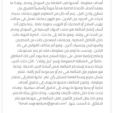
أهداف معلومة ، أهمها ضرب العلاقة بين السودان ومصر ، وهذا ما
يعتبره أصحاب الأجندة الخاصة هدفاً مهماً وأساسياً للتفريق بين
شطري وادي النيل ، رغم أنه كان من المعلوم ظهور جماعات عديدة
تحركت في الحدود بين البلدين ، مع ظهور جماعات تعمل في مجالات
تهريب السلاح أو المخدرات أو التهريب بصورة عامة . ربما يكون أحد
أسباب إنتشار الشائعة هو صمت الجهات الرسمية في السودان ومصر
عن الحدث في وقته ، وهو ما قاد إلى ما حدث . الضربة الجوية كانت
داخل الأراضي المصرية ، وجماعات المعدنين كانت من المصريين
والسودانيين وجنسيات أخرى ، وهو أمر مخالف للقوانين في كلا
البلدين ، وبحسب ما توفر من معلومات فقد تم رصد مجموعات
وعناصر إجرامية تعمل على حيازة السلاح مما يهدد أمن تلك المناطق
، خاصةً في المنطقة المعروفة بإسم “جبل إيقات” . الآن دخلت الحرب
مرحلة جديدة بإستخدام الشائعة ضمن أسلحة الحرب الحديثة ، وكما
هو معلوم فإن الشائعة هي خبر أو مجموعة أخبار زائفة ، تنتشر
بشكل سريع وسط العامة لتشكيل رأي عام ، لكنها تفتقر إلى مصادر
موثوقة ، وتتنوع الشائعات فمنها ما يهدف إلى تحقيق أهداف
تجارية أو ربحية ومنها ما يهدف إلى تحقيق أهداف سياسية ، وهذه
تحدث عادة خلال فترات الأزمات والحروب ، وذلك لخلق ربكة للخصم ،
ومع ذلك يظل السلاح الأقوى لقتل الشائعة في مهدها هو نشر
الحقائق ، لا الصمت عنها . *Email :sagraljidyan@gmail.com*