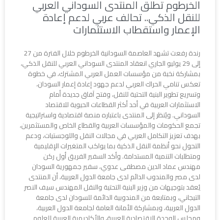
الخرطوم تطلق المنتدى السوداني العربي
للنقل الذكي.. تحالف عربي لدعم إعادة
الإعمار واستقطاب الاستثمارات
رندة رفعت تشهد العاصمة السودانية الخرطوم خلال الفترة من 27
إلى 29 يوليو الجاري انعقاد المنتدى السوداني العربي للنقل الذكي،
بمشاركة نخبة من مؤسسات العمل العربي المشترك، في خطوة
تعكس تنامي الحراك العربي لدعم جهود إعادة إعمار السودان،
وتسريع تطوير البنية التحتية للنقل، وفتح آفاق جديدة أمام
الاستثمارات العربية في أحد أكثر القطاعات الحيوية للاقتصاد
السوداني. ويُنظر إلى المنتدى باعتباره منصة اقتصادية واستراتيجية
تجمع الحكومات والمؤسسات العربية والقطاع الخاص والمستثمرين،
بهدف تعزيز التكامل العربي في مجالات النقل واللوجستيات، ودعم
التحول نحو أنظمة النقل الذكية بما يواكب المتغيرات الإقليمية
ومتطلبات التنمية المستدامة. وأكد السفير الفريق أول ركن
مهندس عماد الدين مصطفى عدوي، سفير جمهورية السودان
لدى مصر والمندوب الدائم لدى جامعة الدول العربية، أن المنتدى
يُعقد بتوجيهات من وزير البنية التحتية والنقل المهندس سيف النصر
التيجاني، وبمتابعة من المندوبية الدائمة للسودان لدى جامعة
الدول العربية، وبمشاركة الأمانة العامة لجامعة الدول العربية،
ومجلس الوحدة الاقتصادية العربية، والأكاديمية العربية للعلوم