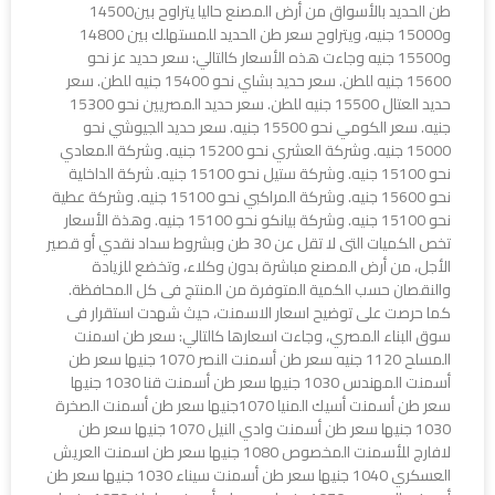
طن الحديد بالأسواق من أرض المصنع حاليا يتراوح بين14500
و15000 جنيه، ويتراوح سعر طن الحديد للمستهلك بين 14800
و15500 جنيه وجاءت هذه الأسعار كالتالي: سعر حديد عز نحو
15600 جنيه للطن. سعر حديد بشاي نحو 15400 جنيه للطن. سعر
حديد العتال 15500 جنيه للطن. سعر حديد المصريين نحو 15300
جنيه. سعر الكومي نحو 15500 جنيه. سعر حديد الجيوشي نحو
15000 جنيه. وشركة العشري نحو 15200 جنيه. وشركة المعادي
نحو 15100 جنيه. وشركة ستيل نحو 15100 جنيه. شركة الداخلية
نحو 15600 جنيه. وشركة المراكبي نحو 15100 جنيه. وشركة عطية
نحو 15100 جنيه. وشركة بيانكو نحو 15100 جنيه. وهذة الأسعار
تخص الكميات التى لا تقل عن 30 طن وبشروط سداد نقدي أو قصير
الأجل، من أرض المصنع مباشرة بدون وكلاء، وتخضع للزيادة
والنقصان حسب الكمية المتوفرة من المنتج فى كل المحافظة.
كما حرصت على توضيح اسعار الاسمنت، حيث شهدت استقرار فى
سوق البناء المصري، وجاءت اسعارها كالتالي: سعر طن اسمنت
المسلح 1120 جنيه سعر طن أسمنت النصر 1070 جنيها سعر طن
أسمنت المهندس 1030 جنيها سعر طن أسمنت قنا 1030 جنيها
سعر طن أسمنت أسيك المنيا 1070جنيها سعر طن أسمنت الصخرة
1030 جنيها سعر طن أسمنت وادي النيل 1070 جنيها سعر طن
لافارج للأسمنت المخصوص 1080 جنيها سعر طن اسمنت العريش
العسكري 1040 جنيها سعر طن أسمنت سيناء 1030 جنيها سعر طن