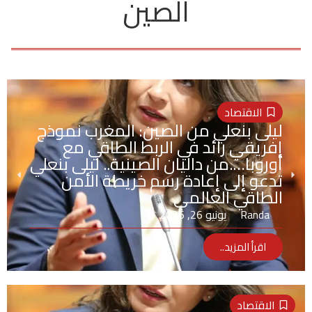
الصين
الاقتصاد
ليلى بنعلي من الصين: المغرب نموذج
إفريقي رائد في الربط الطاقي مع
أوروبا….من داليان الصينية.. ليلى بنعلي
تدعو إلى إعادة رسم خريطة الأمن
الطاقي العالمي
Randa
يونيو 26, 2026
اقرأ المزيد..
الاقتصاد