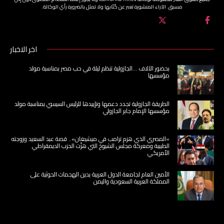
مسبق. الآراء المنشورة تعبر عن كُتّابها ولا تمثل بالضرورة رأي الوكالة.
اخر الاخبار
بحضور الآلاف …الجازولية تنظم ليلة في حب مصر بمناسبة مولد
مؤسسها
الطريقة الجازولية تجدد دعمها وتإييدها للرئيس السيسي بمناسبة مولد
مؤسسها الإمام جابر الجازولي
«المصري الذي هزم ترامب في ميشيغان».. قصة عبد السعيد وزوجته
الطبيبة ومعركة مجلس الشيوخ التي هزّت الحزب الديمقراطي
الأمريكي
الأمين العام لجامعة الدول العربية يدين الهجمات الحوثية على
المملكة العربية السعودية واليمن