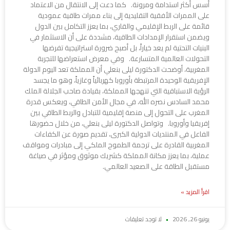
أسس أكثر استدامة ومرونة. كما دعت إلى الانتقال من الاعتماد
على الممرات الأفقية التقليدية إلى بناء ممرات طاقية عمودية
قائمة على الربط الإقليمي والقاري، بما يعزز التكامل بين الدول
ويضمن استقرار الإمدادات الطاقية، مشددة على أن الاستثمار في
البنيات التحتية لم يعد خياراً، بل أصبح ضرورة استراتيجية تفرضها
التحولات العالمية المتسارعة. وفي معرض استعراضها للتجربة
المغربية، أوضحت الدكتورة ليلى بنعلي أن المملكة تعد اليوم الدولة
الإفريقية الوحيدة المرتبطة بأوروبا كهربائياً وغازياً، وهو ما يجسد
الرؤية الاستباقية التي تنهجها المملكة، بقيادة صاحب الجلالة الملك
محمد السادس نصره الله، في مجال الأمن الطاقي، ويعكس قدرة
المغرب على التحول إلى منصة إقليمية للتبادل والربط الطاقي بين
إفريقيا وأوروبا. وتواصل الدكتورة ليلى بنعلي، من خلال حضورها
الفاعل في المنتديات الدولية الكبرى، تقديم صورة عن الكفاءات
المغربية القادرة على ترجمة الطموح الملكي إلى مبادرات ومواقف
عملية، بما يعزز مكانة المملكة كشريك موثوق ومؤثر في صياغة
مستقبل الطاقة على الصعيد العالمي.
اقرأ المزيد »
يونيو 26, 2026
لا توجد تعليقات