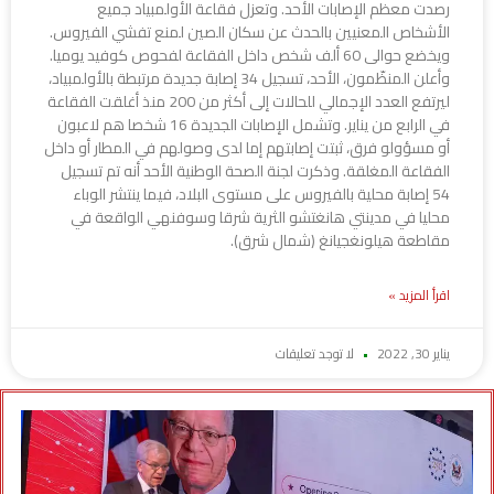
رصدت معظم الإصابات الأحد. وتعزل فقاعة الأولمبياد جميع
الأشخاص المعنيين بالحدث عن سكان الصين لمنع تفشي الفيروس.
ويخضع حوالى 60 ألف شخص داخل الفقاعة لفحوص كوفيد يوميا.
وأعلن المنظّمون، الأحد، تسجيل 34 إصابة جديدة مرتبطة بالأولمبياد،
ليرتفع العدد الإجمالي للحالات إلى أكثر من 200 منذ أغلقت الفقاعة
في الرابع من يناير. وتشمل الإصابات الجديدة 16 شخصا هم لاعبون
أو مسؤولو فرق، ثبتت إصابتهم إما لدى وصولهم في المطار أو داخل
الفقاعة المغلقة. وذكرت لجنة الصحة الوطنية الأحد أنه تم تسجيل
54 إصابة محلية بالفيروس على مستوى البلاد، فيما ينتشر الوباء
محليا في مدينتي هانغتشو الثرية شرقا وسوفنهي الواقعة في
مقاطعة هيلونغجيانغ (شمال شرق).
اقرأ المزيد »
يناير 30, 2022
لا توجد تعليقات