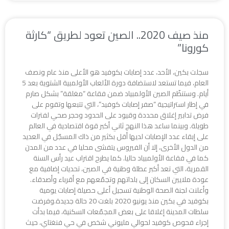
منذ صيف 2020.. الصين تعود لطريق “كارثة
كورونا”
سجلت بكين، الأحد، عدد إصابات بكوفيد هو الأعلى منذ عام ونصف
العام، فيما تستعد لاستضافة دورة الألعاب الأولمبية الشتوية بعد 5
أيام. وستنظّم الصين الأولمبياد ضمن فقاعة “مغلقة” بشكل صارم
في إطار استراتيجية “صفر إصابات كوفيد”، التي تتبعها وتقوم على
فرض تدابير إغلاق محددة وقيود على الحدود وحجر صحي لفترات
طويلة. وبينما ساعد هذا النهج ثاني أكبر قوة اقتصادية في العالم
على إبقاء عدد الإصابات لديها أقل بكثير من ذاك المسجّل في العديد
من الدول الأخرى، إلا أن الفيروس يتفشى محليا في عدد من المدن
كما في فقاعة الأولمبياد حاليا. كما يطرح اقتراب عيد رأس السنة
القمرية، التي تعد أكبر عطلة وطنية في الصين، تحديات إضافية مع
عودة ملايين السكان إلى بلداتهم وتجمّعهم مع أقرباء وأصدقاء.
وأعلنت لجنة الصحة الوطنية تسجيل أعلى حصيلة إصابات يومية
بكوفيد في بكين منذ يونيو 2020 بلغت 20 حالة جديدة.وفرضت
سلطات المدينة إغلاقا على بعض المجمّعات السكنية، فيما بدأت
إجراء فحوص كوفيد لحوالي مليوني شخص في حي فنغتاي، حيث