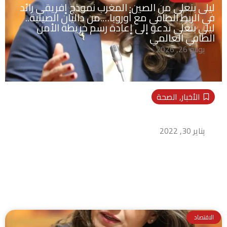
ليلى بنعلي من الصين: المغرب نموذج إفريقي رائد
في الربط الطاقي مع أوروبا….من داليان الصينية..
ليلى بنعلي تدعو إلى إعادة رسم خريطة الأمن
الطاقي العالمي
يونيو 26, 2026
الأخبار
,
الصحة
منذ صيف 2020.. الصين تعود لطريق “كارثة
كورونا”
يناير 30, 2022
الاقتصاد