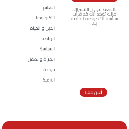
التعليم
بالضغط على زر الاشتراك،
فإنك تؤكد أنك قد قرأت
التكنولوجيا
سياسة الخصوصية الخاصة
بنا.
الدين و الحياة
الرياضة
السياسة
المرأة والطفل
اعلانك هنا
حوادث
Ad Size:
الترفية
336x280 px
أعلن معنا