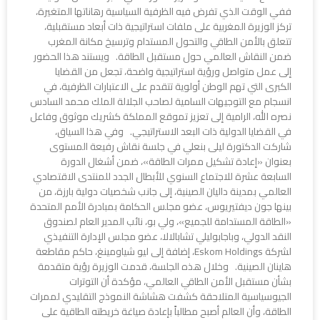
ففي الوقت الذي تفرض فيه الظرفية السياسية رهاناتها المتغيرة،
تركز الوزيرة المغربية على ملفات استراتيجية ذات أبعاد مستقبلية،
تتعلق بالأمن الطاقي والتحول المستدام وترسيخ مكانة المغرب
ضمن النقاش العالمي حول مستقبل الطاقة. ويستند هذا الحضور
إلى عمل متواصل ورؤية استراتيجية واضحة، تجعل من القضايا
الكبرى التي تهم الوطن أولوية تتقدم على الاعتبارات الظرفية، في
انسجام مع التوجيهات السامية لصاحب الجلالة الملك محمد السادس
نصره الله، الرامية إلى تعزيز تموقع المملكة كشريك موثوق وفاعل
في القضايا الدولية ذات البعد الاستراتيجي. وفي هذا السياق،
شاركت الدكتورة ليلى بنعلي في جلسة نقاش رفيعة المستوى
بعنوان «إعادة تشكيل ممرات الطاقة»، ضمن أشغال الدورة
السابعة عشرة للاجتماع السنوي للأبطال الجدد للمنتدى الاقتصادي
العالمي بمدينة داليان الصينية، إلى جانب شخصيات دولية بارزة، من
بينها جون ديفتيريوس، عضو مجلس الحكامة بمبادرة الأمم المتحدة
«الطاقة المستدامة للجميع»، ولي بو، نائب المدير العام لصندوق
النقد الدولي، وباجابوليلي تشابالالا، عضو مجلس الإدارة التنفيذي
لشركة Eskom Holdings، إضافة إلى ليو شياومينغ، حاكم مقاطعة
هاينان الصينية. وخلال هذه الجلسة، قدمت الوزيرة رؤية متقدمة
بشأن مستقبل الأمن الطاقي العالمي، مؤكدة أن التوترات
الجيوسياسية المتلاحقة كشفت هشاشة النموذج التقليدي لممرات
الطاقة، وأن العالم أصبح مطالباً بإعادة صياغة خريطته الطاقية على