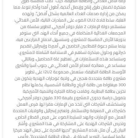
أزمة الأمن الغذائي والطاقة النظيفة، حيث “تمت مناقشة طرق
مبتكرة لضمان طرق إنتاج وإيصال أغذية، أطول أمدا وأكثر تنوعا، مما
يمكن من إدارة صدمات الغذاء العالمية بشكل أفضل”. ولهذه
الغاية، سلط قادة I2U2 الضوء على المبادرات التالية: الأمن الغذائي:
ستستثمر دولة الإمارات 2 مليار دولار أميركي لتطوير سلسلة من
المجمعات الغذائية المتكاملة في جميع أنحاء الهند، التي ستوفر
بدورها الأرض المناسبة للمشروع، وستسهل اندماج المزارعين فيه،
بينما ستتم دعوة القطاعين الخاصين في أميركا وإسرائيل لتقديم
خبراتهم وحلول مبتكرة تساهم في الاستدامة الشاملة للمشروع.
وستساعد هذه الاستثمارات في تعظيم غلة المحاصيل، وبالتالي
ستساعد في معالجة انعدام الأمن الغذائي في جنوب آسيا والشرق
الأوسط. الطاقة النظيفة: ستعمل مجموعة I2U2 على تطوير
مشروع طاقة متجددة هجين في ولاية غوجارات الهندية يتكون من
300 ميغاواط من طاقة الرياح والطاقة الشمسية، يكملها نظام
تخزين بطاقة البطارية. وقامت وكالة التجارة والتنمية الأميركية
بتمويل دراسة جدوى للمشروع بقيمة 330 مليون دولار أميركي.
وتستكشف الشركات التي تتخذ من الإمارات مقرا لها، فرص العمل
كشركاء في المعرفة والاستثمار. وتعتزم إسرائيل والولايات المتحدة
العمل مع الإمارات والهند لتسليط الضوء على فرص القطاع الخاص،
وتحرص الشركات الهندية على المشاركة في هذا المشروع. وأشار
البيان إلى أن مثل هذه المشاريع “لديها القدرة على جعل الهند مركزا
عالميا لسلاسل التوريد البديلة في قطاع الطاقة المتجددة”. وأعرب