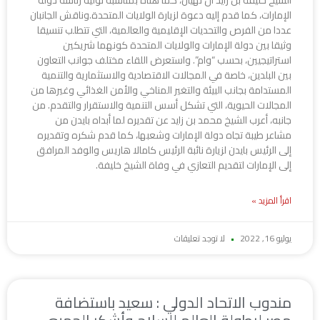
الإمارات، كما قدم إليه دعوة لزيارة الولايات المتحدة.وناقش الجانبان
عددا من الفرص والتحديات الإقليمية والعالمية، التي تتطلب تنسيقا
وثيقا بين دولة الإمارات والولايات المتحدة كونهما شريكين
استراتيجيين، بحسب “وام”. واستعرض اللقاء مختلف جوانب التعاون
بين البلدين، خاصة في المجالات الاقتصادية والاستثمارية والتنمية
المستدامة بجانب البيئة والتغير المناخي والأمن الغذائي وغيرها من
المجالات الحيوية، التي تشكل أسس التنمية والاستقرار والتقدم. من
جانبه، أعرب الشيخ محمد بن زايد عن تقديره لما أبداه بايدن من
مشاعر طيبة تجاه دولة الإمارات وشعبها، كما قدم شكره وتقديره
إلى الرئيس بايدن لزيارة نائبة الرئيس كامالا هاريس والوفد المرافق
إلى الإمارات لتقديم التعازي في وفاة الشيخ خليفة.
اقرأ المزيد »
يوليو 16, 2022
لا توجد تعليقات
مندوب الاتحاد الدولي : سعيد باستضافة