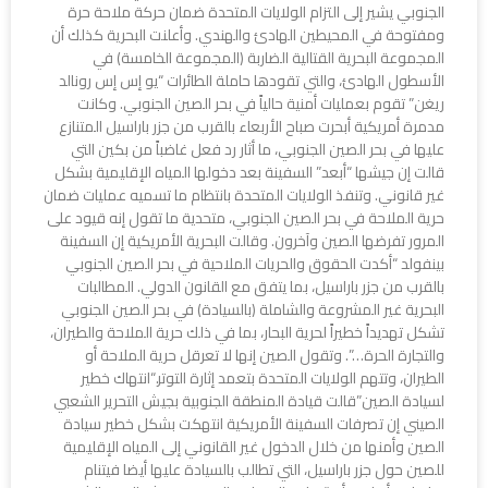
الجنوبي يشير إلى التزام الولايات المتحدة ضمان حركة ملاحة حرة
ومفتوحة في المحيطين الهادئ والهندي. وأعلنت البحرية كذلك أن
المجموعة البحرية القتالية الضاربة (المجموعة الخامسة) في
الأسطول الهادئ، والتي تقودها حاملة الطائرات “يو إس إس رونالد
ريغن” تقوم بعمليات أمنية حالياً في بحر الصين الجنوبي. وكانت
مدمرة أمريكية أبحرت صباح الأربعاء بالقرب من جزر باراسيل المتنازع
عليها في بحر الصين الجنوبي، ما أثار رد فعل غاضباً من بكين التي
قالت إن جيشها “أبعد” السفينة بعد دخولها المياه الإقليمية بشكل
غير قانوني. وتنفذ الولايات المتحدة بانتظام ما تسميه عمليات ضمان
حرية الملاحة في بحر الصين الجنوبي، متحدية ما تقول إنه قيود على
المرور تفرضها الصين وآخرون. وقالت البحرية الأمريكية إن السفينة
بينفولد “أكدت الحقوق والحريات الملاحية في بحر الصين الجنوبي
بالقرب من جزر باراسيل، بما يتفق مع القانون الدولي. المطالبات
البحرية غير المشروعة والشاملة (بالسيادة) في بحر الصين الجنوبي
تشكل تهديداً خطيراً لحرية البحار، بما في ذلك حرية الملاحة والطيران،
والتجارة الحرة…”. وتقول الصين إنها لا تعرقل حرية الملاحة أو
الطيران، وتتهم الولايات المتحدة بتعمد إثارة التوتر.“انتهاك خطير
لسيادة الصين”قالت قيادة المنطقة الجنوبية بجيش التحرير الشعبي
الصيني إن تصرفات السفينة الأمريكية انتهكت بشكل خطير سيادة
الصين وأمنها من خلال الدخول غير القانوني إلى المياه الإقليمية
للصين حول جزر باراسيل، التي تطالب بالسيادة عليها أيضا فيتنام