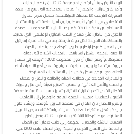
البيت الأبيض، بشأن اجتماع لمجموعة I2U2، التي تضم الإمارات
وأميركا وإسرائيل والهند، إن “الفرص الاقتصادية التي تنبع من هذه
التطورات التاريخية (الاتفاقيات الإبراهيمية)، تشمل تعزيز التعاون
الاقتصادي في الشرق الأوسط وجنوب آسيا، خاصة لتعزيز الاستثمار
المستدام بين شركاء I2U2”. كما رحب البيان بـ”المجموعات الجديدة
الأخرى من البلدان، مثل منتدى النقب للتعاون الإقليمي، التي تعترف
بالمساهمات الفريدة لكل دولة شريكة، بما في ذلك قدرة إسرائيل
على العمل كمركز ابتكار يربط بين شركاء جدد ونصفي الكرة
الأرضية، للتصدي بشكل استراتيجي للتحديات الكبيرة لأي دولة
بمفردها”.وأوضح البيان أن دول مجموعة (I2U2) “تهدف إلى تسخير
حيوية مجتمعاتها وروح المبادرة، لمواجهة بعض أكبر التحديات أمام
العالم، مع التركيز بشكل خاص على الاستثمارات المشتركة
والمبادرات الجديدة في مجالات المياه والطاقة والنقل والفضاء
والصحة والأمن الغذائي”. واستطرد: “نعتزم تعبئة رأس مال وخبرات
القطاع الخاص لتحديث البنية التحتية، وتعزيز مسارات التنمية منخفضة
الكربون لصناعاتنا، وتحسين الصحة العامة والوصول إلى اللقاحات،
وتعزيز الاتصال بين البلدان في منطقة الشرق الأوسط، وإنشاء حلول
جديدة بشكل مشترك لمعالجة النفايات، واستكشاف فرص التمويل
المشترك، وربط شركاتنا الناشئة باستثمارات I2U2، وتعزيز تطوير
التقنيات الناشئة والخضراء المهمة، إلى جانب ضمان أمن الغذاء
والطاقة على المدى القريب والبعيد”. وركز اجتماع قادة I2U2 على