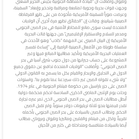
وتايوان.وأضافت أن “قيادة المنطقة الجنوبية بجيش التحرير الشعبي
وجهت قوات بحرية وجوية لمتابعة ومراقبة وتحذير وإبعاد” السفينة،
وعرضت صوراً للسفينة الأمريكية مأخوذة من على ظهر الفرقاطة
الصينية شيانينغ. وقالت إن “الحقائق تظهر مرة أخرى أن الولايات
المتحدة ليست سوى صانع للمخاطر الأمنية في بحر الصين الجنوبي
ومدمر للسلام والاستقرار الإقليميين”.من جهتها قالت البحرية
الأمريكية إن البيان الصيني عن المهمة “كاذب” وهو الأحدث في
سلسلة طويلة من الأفعال الصينية الرامية إلى “إساءة تفسير
العمليات البحرية الأمريكية وتأكيد مطالبها المبالغ فيها وغير
المشروعة على حساب جيرانها من دول جنوب شرق آسيا في بحر
الصين الجنوبي”. وأضافت “الولايات المتحدة تدافع عن حقوق جميع
الدول في التحليق والإبحار والقيام بكل ما يسمح به القانون الدولي
“ولا شيء تقوله الصين غير ذلك سيردعنا عما نقوم به”. واستولت
الصين على جزر باراسيل من حكومة فيتنام الجنوبية في عام 1974.
وحلت يوم الإثنين الماضي الذكرى السادسة لحكم محكمة دولية
أبطل مطالبات الصين في بحر الصين الجنوبي الذي تمر عبره تجارة
تقدر قيمتها بنحو ثلاثة تريليونات دولار سنوياً. ولم تقبل الصين
الحكم. وتطالب الصين بالسيادة على بحر الصين الجنوبي بأكمله
تقريباً. ولكل من فيتنام والفلبين وماليزيا وتايوان وبروناي مطالب
أيضا بالسيادة متنافسة ومتداخلة في كثير من الأحيان