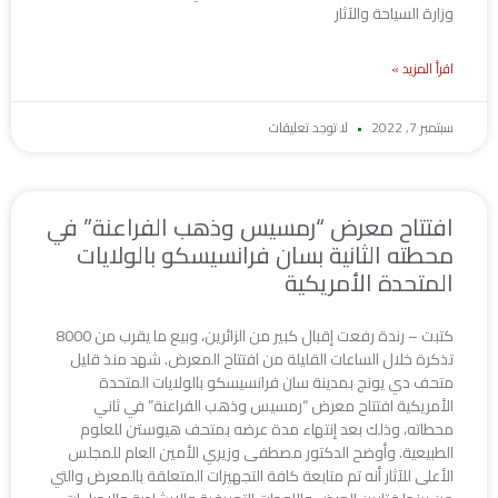
وزارة السياحة والآثار
اقرأ المزيد »
سبتمبر 7, 2022
لا توجد تعليقات
افتتاح معرض “رمسيس وذهب الفراعنة” في
محطته الثانية بسان فرانسيسكو بالولايات
المتحدة الأمريكية
كتبت – رندة رفعت إقبال كبير من الزائرين، وبيع ما يقرب من 8000
تذكرة خلال الساعات القليلة من افتتاح المعرض. شهد منذ قليل
متحف دي يونج بمدينة سان فرانسيسكو بالولايات المتحدة
الأمريكية افتتاح معرض “رمسيس وذهب الفراعنة” في ثاني
محطاته، وذلك بعد إنتهاء مدة عرضه بمتحف هيوستن للعلوم
الطبيعية. وأوضح الدكتور مصطفى وزيري الأمين العام للمجلس
الأعلى للآثار أنه تم متابعة كافة التجهيزات المتعلقة بالمعرض والتي