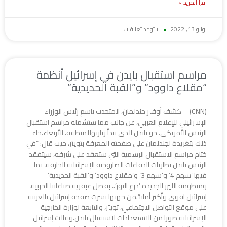
اقرأ المزيد »
يوليو 13, 2022
لا توجد تعليقات
مراسم استقبال بايدن في إسرائيل أنظمة
“مقلاع داوود” و”القبة الحديدية”
(CNN)—كشف أوفير جندلمان، المتحدث باسم رئيس الوزراء
الإسرائيلي للإعلام العربي، عن جانب مما ستشمله مراسم استقبال
الرئيس الأمريكي، جو بايدن الذي يبدأ زيارتهللمنطقة، الأربعاء.جاء
ذلك بتغريدة لجندلمان على صفحته المعرفة بتويتر، حيث قال: “في
ختام مراسم الاستقبال الرسمية التي ستعقد على شرفه، سيتفقد
الرئيس بايدن بطاريات الدفاعات الصاروخية الإسرائيلية الخارقة، بما
فيها ’سهم 4‘ و’سهم 3‘ و’مقلاع داوود‘ و’القبة الحديدية‘
ومنظومة الليزر الجديدة ’درع النور‘.. بفضل عبقرية صناعاتنا الحربية،
إسرائيل اقوى وأكثر أمانا”.من جهتها نشرت صفحة إسرائيل بالعربية
على موقع التواصل الاجتماعي، تويتر، والتابعة لوزارة الخارجية
الإسرائيلية صورا من الاستعدادات لاستقبال بايدن.وقالت إسرائيل