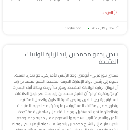
اقرأ المزيد »
أغسطس 19, 2022
لا توجد تعليقات
بايدن يدعو محمد بن زايد لزيارة الولايات
المتحدة
سكاي نيوز عربي- أبوظبي وجه الرئيس الأميركي، جو بايدن، السبت،
دعوة إلى رئيس دولة الإمارات العربية المتحدة، الشيخ محمد بن زايد
آل نهيان، لزيارة الولايات المتحدة، وفق ما أوردت وكالة أنباء الإمارات
“وام”.وذكرت “وام” أن الشيخ محمد بن زايد بحث مع بايدن العلاقات
الاستراتيجية بين البلدين وفرص تنمية التعاون والعمل المشترك
وتطويره على مختلف المستويات، بما يحقق مصالحهما المتبادلة
وتطلعاتهما نحو المستقبل. وجاء اللقاء على هامش قمة “جدة
للأمن والتنمية” التي تستضيفها السعودية في مدينة جدة. وقدم
بايدن تعازيه إلى الشيخ محمد بن زايد وشعب دولة الإمارات في وفاة
الشيخ خليفة بن زايد آل نهيان، كما هنأه بمناسبة توليه رئاسة دولة