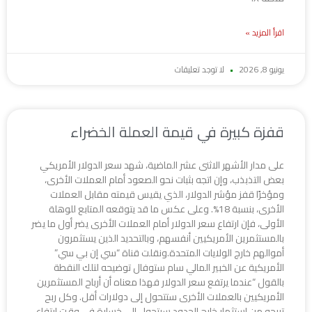
اقرأ المزيد »
يونيو 8, 2026
لا توجد تعليقات
قفزة كبيرة في قيمة العملة الخضراء
على مدار الأشهر الاثنى عشر الماضية، شهد سعر الدولار الأمريكي
بعض التذبذب، وإن اتجه بثبات نحو الصعود أمام العملات الأخرى،
ومؤخرًا قفز مؤشر الدولار، الذي يقيس قيمته مقابل العملات
الأخرى، بنسبة 18%. وعلى عكس ما قد يتوقعه المتابع للوهلة
الأولى، فإن ارتفاع سعر الدولار أمام العملات الأخرى يضر أول ما يضر
بالمستثمرين الأمريكيين أنفسهم، وبالتحديد الذين يستثمرون
أموالهم خارج الولايات المتحدة.ونقلت قناة “سي إن بي سي”
الأمريكية عن الخبير المالي سام ستوفال توضيحه لتلك النقطة
بالقول “عندما يرتفع سعر الدولار فهذا معناه أن أرباح المستثمرين
الأمريكيين بالعملات الأخرى ستتحول إلى دولارات أقل. وكل ربح
تربحه من استثمار خارج الحدود سيتحول إلى خسارة في وقت ارتفاع