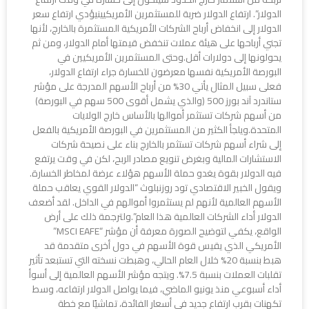
الدولار”. ارتفاع الدولار ضربة للمستثمرين الأمريكيينيؤدي ارتفاع سعر
الدولار إلى انخفاض أرباح الشركات الأمريكية المستثمرة بالخارج، لأنها
تجني أرباحها على هيئة عملات تنخفض قيمتها أمام الدولار، ومن ثم
يحولونها إلى دولارات أقل.وحتى المستثمرين الأمريكيين في
البورصة الأمريكية نفسها معرضون للخسارة جراء ارتفاع الدولار،
فعلى سبيل المثال يأتي 30% من أرباح الأسهم المدرجة على مؤشر
ستاندرد آند بورز 500 (والذي يشمل أقوى 500 سهم في البورصة)
من أسهم شركات تستثمر أموالها بالأساس خارج الولايات
المتحدة.ويلجأ الكثير من المستثمرين في البورصة الأمريكية بالفعل
إلى شراء أسهم شركات تستثمر بالخارج بناء على نصيحة شركات
الاستشارات المالية وبغرض تنويع مصادر الربح، لكن في وقت يرتفع
فيه الدولار بقوة يغدو حملة الأسهم هؤلاء عرضة لمخاطر الخسارة.
ويقول الخبير الاقتصادي تود روزنبلوث “الدولار القوي يعاقب حملة
الأسهم العالمية لأنهم لم يستثمروا أموالهم في الداخل. لقد أضعف
الدولار أداء الشركات العالمية هذا العام”.ولترجمة ذلك على أرض
الواقع، يكفي لتوضيح الصورة معرفة أن مؤشر “MSCI EAFE”
الأمريكي الذي يقيس قوة الأسهم في دول أخرى متقدمة قد
هبط بنسبة 20% خلال العام الحالي، وهبطت نسخته التي تستبعد تأثير
تقلبات العملات بنسبة 7.5%. ويتجه مؤشر الأسهم العالمية إلى أسوأ
أداء أسبوعي منذ يونيو الماضي، فيما يواصل الدولار ارتفاعه، وسط
تكهنات بقرب ارتفاع جديد في أسعار الفائدة، تماشيًا مع خطة