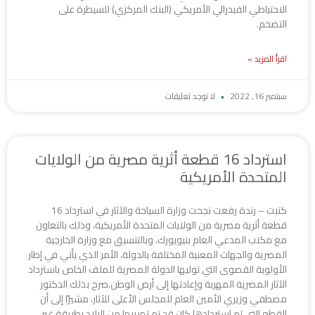
الاحتياطي الفيدرالي الأمريكي (البنك المركزي) للسيطرة على
التضخم.
اقرأ المزيد »
سبتمبر 16, 2022
لا توجد تعليقات
استرداد 16 قطعة أثرية مصرية من الولايات
المتحدة الأمريكية
كتبت – رندة رفعت نجحت وزارة السياحة والآثار في استرداد 16
قطعة أثرية مصرية من الولايات المتحدة الأمريكية، وذلك بالتعاون
مع مكتب المدعي العام بنيويورك، وبالتنسيق مع وزارة الخارجية
المصرية والجهات المعنية المختلفة بالدولة، الأمر الذي يأتي في إطار
الأولوية القصوى التي توليها الدولة المصرية للملف الخاص باسترداد
الآثار المصرية المهربة وإعادتها إلى أرض الوطن.صرح بذلك الدكتور
مصطفي وزيري الأمين العام للمجلس الأعلى للآثار، مشيرًا إلى أن
القطع التى تم استردادها كان قد تم تهريبها من البلاد بطريقة غير