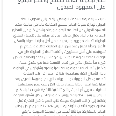
مصر لبطولة العالم للسلاح وأشكر الجميع
على المجهود المبذول
كتبت – رندة رفعت تحدث التونسي زياد فرياني مندوب الاتحاد
الدولي لإدارة بطولة العالم للسلاح المقامة حاليا في صالات استاد
القاهرة الدولي عن انطلاقة البطولة ورضاه بشكل كبير على التنظيم
المصري حتى الآن. وقال فرياني في تصريحاته على هامش انطلاق
البطولة :”هناك مجهود جبار تم بذله من أجل بداية البطولة بالشكل
الأمثل وبدأنا العمل منذ شهر، الآن الصالات جاهزة والحكام تم
تجهيزهم على أعلى مستوى”. وأضاف:”انطلاق البطولة كان في
الوقت المحدد له وهذا انجاز كبير، مهما كان العدد والصعوبات كل
شىء بدأ بشكل مثالي في تمام التاسعة كما هو متفق عليه”.
وأكمل :”هناك 105 دولة و957 لاعبا ولاعبة يشاركون في البطولة
وكل الأبطال الكبار متواجدون هنا في مصر في تلك البطولة
لأهميتها، كل التجهيزات والتسهيلات التي تم توفيرها للاعبين يعد
انجازا كبيرا لمصر وكلنا سعداء بذلك، الكل يحب مصر وتنظيماتها
للبطولات فهي أم الدنيا”. وتابع :”الفترة الأخيرة شهدت غياب كبير
للرياضيين بسبب تداعيات فيروس كورونا والكل كان يشتاق للعودة،
إضافة إلى أن تلك البطولة مهمة لأنها البطولة قبل الأخيرة قبل
انطلاق دورة الألعاب الأولمبية باريس 2024 لذلك يهتم كل أبطال
العالم بالمشاركة بها لأننا أصبحنا في المرحلة المهمة للترشح