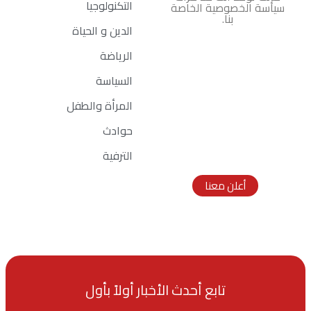
التكنولوجيا
سياسة الخصوصية الخاصة
بنا.
الدين و الحياة
الرياضة
السياسة
المرأة والطفل
اعلانك هنا
حوادث
Ad Size:
الترفية
336x280 px
أعلن معنا
تابع أحدث الأخبار أولاً بأول