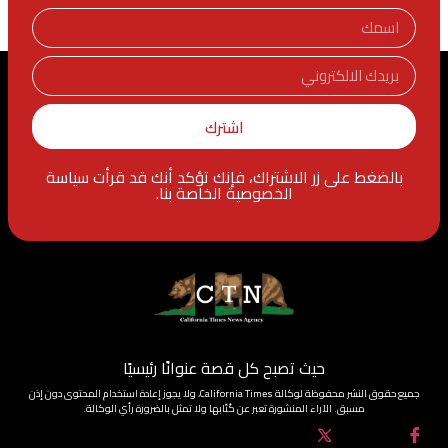
اشترك
بالضغط على زر الاشتراك، فإنك تؤكد أنك قد قرأت سياسة
الخصوصية الخاصة بنا.
حيث تصبح كل قصة عنوانًا رئيسيًا
جميع حقوق النشر محفوظة لوكالة California Times، ولا يجوز إعادة استخدام المحتوى دون إذن
مسبق. الآراء المنشورة تعبر عن كُتّابها ولا تمثل بالضرورة رأي الوكالة.