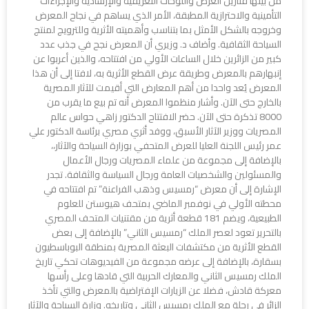
من بينها فتارين العرض واللوحات التعريفية والإرشادية والإجراءات
التأمينية والاحترازية المطبقة، الأمر الذي يساهم في نجاح المعرض
وخروجه بالشكل الأمثل بما بتناسب وأهميته الأثرية وللترويج لمنتج
السياحة الثقافية. وأضاف د. وزيري أن المعرض نجح في جذب عدد
كبير من الزائرين خلال الساعات الأولي من افتتاحه، والذين أعربوا عن
إنبهارهم بالمعرض وطريقة عرض القطع الأثرية به، لافتا إلى أن هذا
المعرض يُعد واحدا من أهم المعارض التي أقيمت للآثار المصرية
بالخارج حتى الآن. وأشار منظموا المعرض أنه تم بيع ما يقرب من
8000 تذكرة حتى الآن. حضر الافتتاح الدكتور زاهي حواس عالم
المصريات ووزير الآثار الأسبق، ووفد أثري مصري برئاسة الدكتور علي
عمر رئيس اللجنة العليا للعرض المتحفي بوزارة السياحة والآثار،،
بالإضافة إلى مجموعة من علماء المصريات ورجال الأعمال
والمسئولين والشخصيات العامة ورجال السياسة والثقافة. تجدر
الإشارة إلى أن معرض “رمسيس وذهب الفراعنة” تم افتتاحه في
محطته الأولي في نوفمبر الماضي بمتحف هيوستن للعلوم
الطبيعية، ويضم 181 قطعة أثرية من مقتنيات المتحف المصري
بالتحرير تعود لعصر الملك “رمسيس الثاني” بالإضافة إلى بعض
القطع الأثرية من مكتشفات البعثة المصرية بمنطقة البوباسطيون
بسقارة، بالإضافة إلى عرضه مجموعة من الفيديوهات تحكي تاريخ
الملك رمسيس الثاني والمعارك الحربية التي قادها وعلى رأسها
معركة قادش، فضلا عن الزيارات الإفتراضية بالمعرض والتي تأخذ
الزائر في رحلة مع الملك رمسيس الثاني وتاريخه. وزارة السياحة والآثار