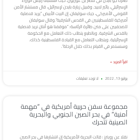
طائرة جو بايدن في مطار بن غوريون، حيث استقبله رئيس الوزراء
الإسرائيلي، يائير لابيد. وقبيل زيارة بايدن لإسرائيل، قال مستشار الأمن
القومي الأميركي، جيك سوليفان، إن البيت الأبيض “يريد قنصلية
أميركية للفلسطينيين في القدس الشرقية”.وقال سوليفان
للصحفيين على متن طائرة الرئاسة: “موقفنا هو أننان نريد قنصلية
بالقدس الشرقية. وبالطبع يتطلب ذلك التعامل مع الحكومة
الإسرائيلية. ويتطلب التعامل مع القيادة الفلسطينية كذلك.
وسنستمر في القيام بذلك خلال الرحلة”.
اقرأ المزيد »
يوليو 13, 2022
لا توجد تعليقات
مجموعة سفن حربية أمريكية في “مهمة
أمنية” في بحر الصين الجنوبي والبحرية
الصينية تتحرك
نقلا عن رويترز : قالت البحرية الأمريكية إن انتشارها في بحر الصين