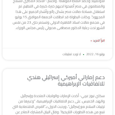
للأولمبياد وحصد النقاط المؤهلة”. واختتم :”الاتحاد المصري للسلاح
والمنظمون في مصر أصبحوا لديهم خبرة كبيرة في التنظيم، تم
استغلال مساحة صالات مصر بشكل رائع وأشكر الجميع على هذا
المجهود”. وكانت البطولة قد انطلقت الجمعة الموافق 15 يوليو
في مجمع صالات استاد القاهرة الدولي وتستمر حتى 23 من نفس
الشهر تحت رعاية الدكتور مصطفى مدبولي رئيس مجلس الوزراء.
اقرأ المزيد »
يوليو 16, 2022
لا توجد تعليقات
دعم إماراتي أميركي إسرائيلي هندي
للاتفاقيات الإبراهيمية
سكاي نيوز عربي- أكدت الإمارات والولايات المتحدة وإسرائيل
والهند، الخميس، على دعم الاتفاقيات الإبراهيمية، “وغيرها من
ترتيبات السلام مع إسرائيل”، ورحبت الدول بـ”الفرص الاقتصادية التي
تنبع من هذه التطورات التاريخية”. وقال البيان المشترك الصادر عن