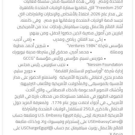
المتحدة ومصر. وتأتي هذه المناسبة ضمن سلسلة فعاليات
“Freedom 250” التي تنظمها سفارة الولايات المتحدة بالقاهرة
على مدار عام 2026، احتفاءً بالأشخاص والإنجازات والشراكات التي
تجسد قصة الولايات المتحدة وعلاقاتها مع مصر. وفي كلمته،
أشاد القائم بالأعمال روبرت سيلفرمان بإنجازات عدد من الأمريكيين
البارزين من أصول مصرية الذين حضروا الحفل، ومن بينهم:
• زكي عبد الفتاح، رياضي ومدرب • رامي أديب،
مؤسس شركة “1984 Ventures” • شيرين أحمد، مطربة
وممثلة • محمد أمين، محقق أول بشرطة مدينة نيويورك
• موريس نسيم، مؤسس ورئيس مؤسسة “GCCG
Nessim Foundation” • نجيب ساويرس، رئيس مجلس
إدارة شركة “أوراسكوم للاستثمار القابضة” • جورج سليم،
مقدم بحري احتياطي بالبحرية الأمريكية واستمتع الحضور على مدار
الأمسية بالموسيقى والمأكولات الأمريكية والألعاب الترفيهية
وأكشاك التصوير المدعومة بالذكاء الاصطناعي، والتي أتاحت
للضيوف الظهور في مشاهد مستوحاة من محطات بارزة في التاريخ
الأمريكي، في أجواء احتفت بروح عام 1776. ولمعرفة المزيد حول
الاحتفال بالذكرى الـ250 لاستقلال الولايات المتحدة والشراكة
الأمريكية المصرية، يُرجى زيارة U.S. Embassy Egypt ومتابعة حساب
@USEmbassyCairo على إنستجرام وفيسبوك وX، وكذلك متابعة
القائم بالأعمال روبرت سيلفرمان عبر حساب @USChargeEgypt على
منصة X.