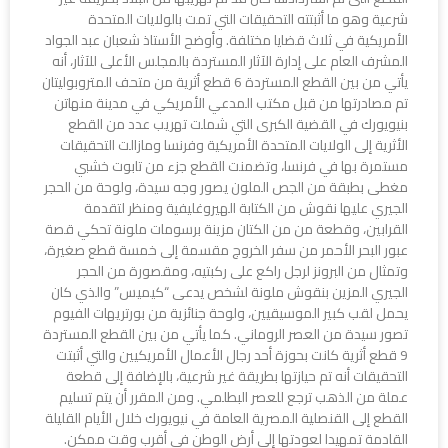
شرعية وهو ما أثبتته التحقيقات التي تمت بالولايات المتحدة
الأمريكية في ثلاث قضايا مختلفة. وأوضح الأستاذ شعبان عبد الجواد
المشرف العام على إدارة الآثار المستردة بالمجلس الأعلى للآثار، أنه
يأتي من بين القطع المستردة 6 قطع أثرية من متحف المتروبوليتان
تم مصادرتها من قبل مكتب المدعي الأمريكي في مدينة منهاتن
بنيويورك في القضية الكبرى التي شملت تهريب عدد من القطع
الأثرية إلى الولايات المتحدة الأمريكية وفرنسا ومازالت التحقيقات
مستمرة بها في فرنسا، وتضمنت القطع جزء من تابوت خشبي
مغطى بطبقة من الجص الملون يصور وجه سيدة، ولوحة من الحجر
الجيري عليها نقوش من الكتابة الهيروغليفية ومنظر لتقدمة
القرابين، وقطعة من من الكتان مزينة برسومات ملونة تحكي قصة
عبور البحر الأحمر من سفر الخروج مقسمة إلى خمسة قطع صغيرة،
وتمثال من البرونز لرجل راكع على ركبتيه، ومقصورة من الحجر
الجيري المزين بنقوش ملونة لشخص يدعى “كيميس” والذي كان
يحمل لقب كبير الموسيقيين، ولوحة جنائزية من بورتريهات الفيوم
تصور سيدة من العصر الروماني. كما يأتي من بين القطع المستردة
9 قطع أثرية كانت بحوزة أحد رجال الأعمال الأمريكيين والتي أثبتت
التحقيقات أنه تم حيازتها بطريقة غير شرعية، بالإضافة إلى قطعة
عملة من الذهب ترجع للعصر البطلمي. ومن المقرر أن يتم تسليم
القطع إلى القنصلية المصرية العامة في نيويورك خلال الأيام القليلة
القادمة تمهيدا لعودتها إلى أرض الوطن في أقرب وقت ممكن.