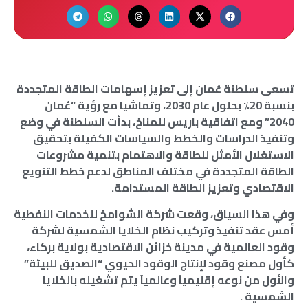
تسعى سلطنة عُمان إلى تعزيز إسهامات الطاقة المتجددة
بنسبة 20٪؜ بحلول عام 2030، وتماشيا مع رؤية “عُمان
2040” ومع اتفاقية باريس للمناخ، بدأت السلطنة في وضع
وتنفيذ الدراسات والخطط والسياسات الكفيلة بتحقيق
الاستغلال الأمثل للطاقة والاهتمام بتنمية مشروعات
الطاقة المتجددة في مختلف المناطق لدعم خطط التنويع
الاقتصادي وتعزيز الطاقة المستدامة.
وفي هذا السياق، وقعت شركة الشوامخ للخدمات النفطية
أمس عقد تنفيذ وتركيب نظام الخلايا الشمسية لشركة
وقود العالمية في مدينة خزائن الاقتصادية بولاية بركاء،
كأول مصنع وقود لإنتاج الوقود الحيوي “الصديق للبيئة”
والأول من نوعه إقليمياً وعالمياً يتم تشغيله بالخلايا
الشمسية .