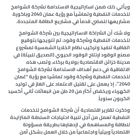
ويأتي ذلك ضمن استراتيجية الاستدامة لشركة الشوامخ
للخدمات النفطية وتماشياً مع رؤية عمان 2040 وباكورة
مشاريعها للمضي قدماً في مشاريع الطاقة المتجددة.
ولا شك أن الشراكة الاستراتيجية بين شركة الشوامخ
للخدمات النفطية وشركة وقود، تم تتويجها بتوقيع
اتفاقية تنفيذ وتركيب نظام الخلايا الشمسية لمشروع
مصنع الوقود لإنتاج الوقود الحيوي (الصديق للبيئة) في
مدينة خزائن الاقتصادية بولاية بركاء، وتصب هذه
الاتفاقية في دعم أهداف الاستدامة لشركة الشوامخ
للخدمات النفطية وشركة وقود تماشيا مع رؤية “عُمان
2040″، إذ يعمل على تقليل الاعتماد على الغاز في توليد
الكهرباء ويخفض أكثر من 20 طن من انبعاثات ثاني أكسيد
الكربون سنوياً.
وذكرت تقارير اقتصادية أن شركة الشوامخ للخدمات
النفطية تعمل من أجل تلبية احتياجات السلطنة المتزايدة
للطاقة والمساهمة في ازدهارها بطريقة مسؤولة
اقتصادياً وبيئياً واجتماعياً من خلال العمل بشكل آمن