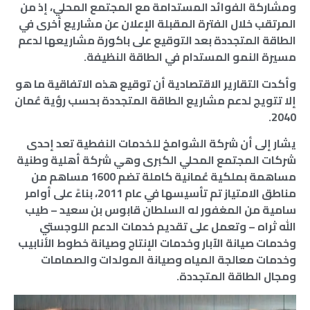
ومشاركة الفوائد المستدامة مع المجتمع المحلي، إذ من
المرتقب خلال الفترة المقبلة الإعلان عن مشاريع أخرى في
الطاقة المتجددة بعد التوقيع على باكورة مشاريعها لدعم
مسيرة النمو المستدام في الطاقة النظيفة.
وأكدت التقارير الاقتصادية أن توقيع هذه الاتفاقية ما هو
إلا تتويج لدعم مشاريع الطاقة المتجددة بحسب رؤية عُمان
2040.
يشار إلى أن شركة الشوامخ للخدمات النفطية تعد إحدى
شركات المجتمع المحلي الكبرى وهي شركة أهلية وطنية
مساهمة بملكية عُمانية كاملة تضم 1600 مساهم من
مناطق الامتياز تم تأسيسها في عام 2011، بناءً على أوامر
سامية من المغفور له السلطان قابوس بن سعيد – طيب
الله ثراه – وتعمل على تقديم خدمات الدعم اللوجستي
وخدمات صيانة الآبار وخدمات الإنتاج وصيانة خطوط الأنابيب
وخدمات معالجة المياه وصيانة المولدات والصمامات
ومجال الطاقة المتجددة.