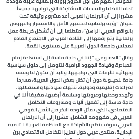
المؤتمر المهم من أجل الخروج برؤية برلمانية عربية موحدة
تجاه القضايا والتحديات المشتركة التي تواجهنا جميعاً.
مشيرا إلى أن البرلمان العربي أعد مشروع وثيقة تحت
عنوان “رؤية برلمانية لتحقيق الأمن والاستقرار والنهوض
بالواقع العربي الراهن”، متطلعا إلى أن تُشكِل خريطة عمل
برلمانية يتم رفعها إلى القادة العرب في الاجتماع القادم
لمجلس جامعة الدول العربية على مستوى القمة.
وقال “العسومي ” إننا في حاجة ماسة إلى استعادة زمام
المبادرة وقيادة الجهود الرامية للتوصل إلى حلول سياسية
ونهائية للأزمات التي نواجهها. ولابد أن تكون لنا وقفة
جادة للحيلولة دون أن تظل بعض الدول العربية، مسرحاً
لصراعات إقليمية ودولية، تنتهك سيادتها واستقلالها،
وتُهدِد وحدتها وعروبتها وسلامة أرضيها، مضيفا أننا في
حاجة ماسة إلى تفعيل آليات ومشروعات التكامل
الاقتصادي، الذي يمثل الوجه الآخر من الأمن القومي
العربي في مفهومه الشامل، مشيرا إلى أن البرلمان
العربي سوف ينظم بالشراكة مع المنظمة العربية للتنمية
الإدارية، منتدى عربي حول تعزيز التكامل الاقتصادي بين