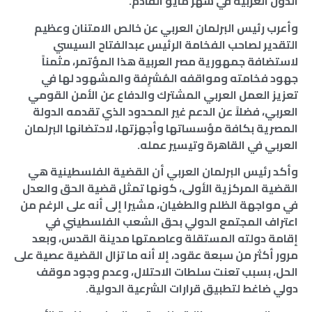
الدول العربية في شهر مايو القادم.
وأعرب رئيس البرلمان العربي عن خالص الامتنان وعظيم
التقدير لصاحب الفخامة الرئيس عبدالفتاح السيسي
لاستضافة جمهورية مصر العربية هذا المؤتمر، مثمناً
جهود فخامته ومواقفه المُشرِفة والمشهود لها في
تعزيز العمل العربي المشترك والدفاع عن الأمن القومي
العربي، فضلاً عن الدعم غير المحدود الذي تقدمه الدولة
المصرية بكافة مؤسساتها وأجهزتها، لاحتضانها البرلمان
العربي في القاهرة وتيسير عمله.
وأكد رئيس البرلمان العربي أن القضية الفلسطينية هي
القضية المركزية الأولى، كونها تمثل قضية الحق والعدل
في مواجهة الظلم والطغيان، مشيرا إلى أنه على الرغم من
اعتراف المجتمع الدولي بحق الشعب الفلسطيني في
إقامة دولته المستقلة وعاصمتها مدينة القدس، وبعد
مرور أكثر من سبعة عقود، إلا أنه ما تزال القضية عصية على
الحل، بسبب تعنت سلطات الاحتلال، وعدم وجود موقف
دولي ضاغط لتطبيق قرارات الشرعية الدولية.