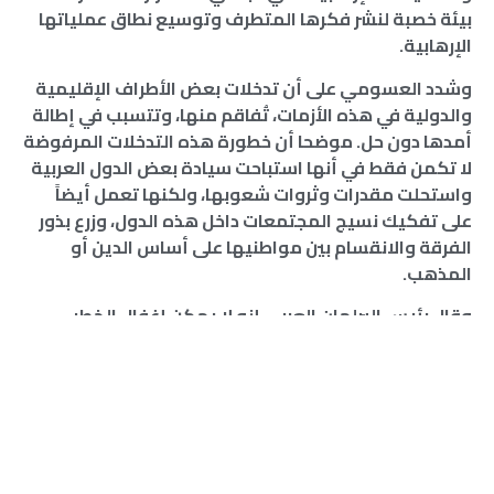
بيئة خصبة لنشر فكرها المتطرف وتوسيع نطاق عملياتها
الإرهابية.
وشدد العسومي على أن تدخلات بعض الأطراف الإقليمية
والدولية في هذه الأزمات، تُفاقم منها، وتتسبب في إطالة
أمدها دون حل. موضحا أن خطورة هذه التدخلات المرفوضة
لا تكمن فقط في أنها استباحت سيادة بعض الدول العربية
واستحلت مقدرات وثروات شعوبها، ولكنها تعمل أيضاً
على تفكيك نسيج المجتمعات داخل هذه الدول، وزرع بذور
الفرقة والانقسام بين مواطنيها على أساس الدين أو
المذهب.
وقال رئيس البرلمان العربي إنه لا يمكن إغفال الخطر
الداهم الذي يشكله الإرهاب والفكر المتطرف، والذي
يُهدد بقاء الدولة الوطنية ومؤسساتها.
وحذر العسومي من خطورة تصاعد مخاطر الجرائم
الإلكترونية التي باتت تهدد الاقتصاد الرقمي والبنية
التحتية الحيوية في الدول العربية، مشيرا إلى أن البرلمان
العربي سوف ينظم أول مؤتمر برلماني حول حماية وتعزيز