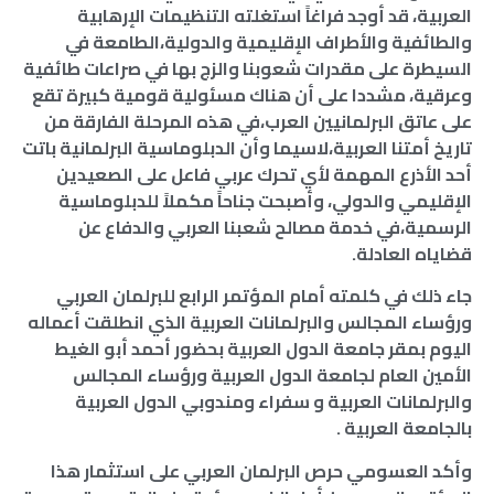
العربية، قد أوجد فراغاً استغلته التنظيمات الإرهابية
والطائفية والأطراف الإقليمية والدولية،الطامعة في
السيطرة على مقدرات شعوبنا والزج بها في صراعات طائفية
وعرقية، مشددا على أن هناك مسئولية قومية كبيرة تقع
على عاتق البرلمانيين العرب،في هذه المرحلة الفارقة من
تاريخ أمتنا العربية،لاسيما وأن الدبلوماسية البرلمانية باتت
أحد الأذرع المهمة لأي تحرك عربي فاعل على الصعيدين
الإقليمي والدولي، وأصبحت جناحاً مكملاً للدبلوماسية
الرسمية،في خدمة مصالح شعبنا العربي والدفاع عن
قضاياه العادلة.
جاء ذلك في كلمته أمام المؤتمر الرابع للبرلمان العربي
ورؤساء المجالس والبرلمانات العربية الذي انطلقت أعماله
اليوم بمقر جامعة الدول العربية بحضور أحمد أبو الغيط
الأمين العام لجامعة الدول العربية ورؤساء المجالس
والبرلمانات العربية و سفراء ومندوبي الدول العربية
بالجامعة العربية .
وأكد العسومي حرص البرلمان العربي على استثمار هذا