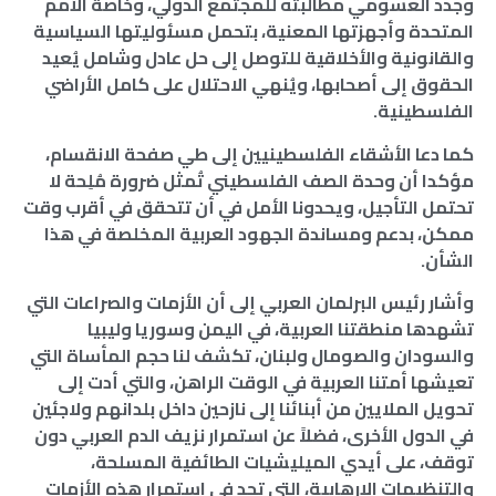
وجدد العسومي مطالبته للمجتمع الدولي، وخاصة الأمم
المتحدة وأجهزتها المعنية، بتحمل مسئوليتها السياسية
والقانونية والأخلاقية للتوصل إلى حل عادل وشامل يُعيد
الحقوق إلى أصحابها، ويُنهي الاحتلال على كامل الأراضي
الفلسطينية.
كما دعا الأشقاء الفلسطينيين إلى طي صفحة الانقسام،
مؤكدا أن وحدة الصف الفلسطيني تُمثل ضرورة مُلِحة لا
تحتمل التأجيل، ويحدونا الأمل في أن تتحقق في أقرب وقت
ممكن، بدعم ومساندة الجهود العربية المخلصة في هذا
الشأن.
وأشار رئيس البرلمان العربي إلى أن الأزمات والصراعات التي
تشهدها منطقتنا العربية، في اليمن وسوريا وليبيا
والسودان والصومال ولبنان، تكشف لنا حجم المأساة التي
تعيشها أمتنا العربية في الوقت الراهن، والتي أدت إلى
تحويل الملايين من أبنائنا إلى نازحين داخل بلدانهم ولاجئين
في الدول الأخرى، فضلاً عن استمرار نزيف الدم العربي دون
توقف، على أيدي الميليشيات الطائفية المسلحة،
والتنظيمات الإرهابية، التي تجد في استمرار هذه الأزمات