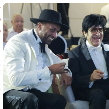
ب
س
ش
ر
م
أ
ش
ر
م
أ
ب