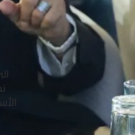
الب
نم
الأس