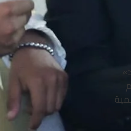
د»
م
مية