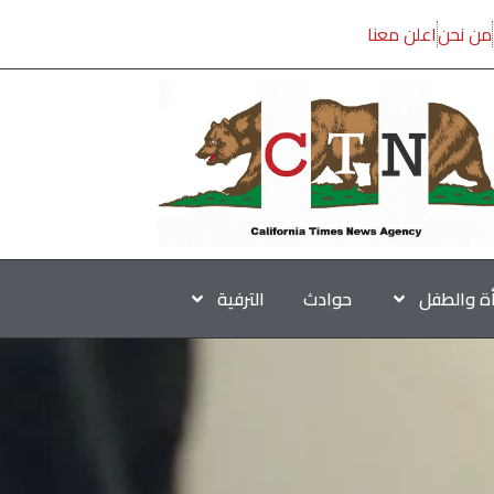
من نحن
اعلن معنا
أة والطفل
حوادث
الترفية