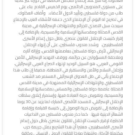
العكلوك، إنه تقرر عقد إجتماع لمجلس الجامعة في دورة غير عادية
على مستوى المندوبين الدائمين، يوم الخميس القادم بناء على
طلب من دولة فلسطين وتأييد الدول الأعضاء. وأضاف العكلوك،
في تصريح له اليوم، أن الإجتماع الذي دعمه الأشقاء العرب بالإجماع
سيبحث سبل التصدي للجرائم والانتهاكات الإسرائيلية في مدينة
القدس المحتلة ومقدساتها الإسلامية والمسيحية، بالإضافة إلى
إقرار كنيست الإحتلال لقانون عنصري باطل حول إعدام الأسرى
الفلسطينيين. وشدد مندوب فلسطين، على أن إنهاء الإحتلال
الإسرائيلي لأرض دولة فلسطين بعاصمتها القدس، وإزالة آثاره
وملاحقة المسؤولين عن جرائمه، ووقف التهديد الإسرائيلي للأمن
القومي العربي، هو السبيل الوحيد لإنهاء الصراع العربي الإسرائيلي،
وإحلال السلام والأمن والاستقرار في المنطقة، مضيفا إن طلب هذا
الإجتماع يأتي في ظل العدوان الإسرائيلي المستمر ضد الشعب
الفلسطيني والإنتهاكات الإسرائيلية الممنهجة في مدينة القدس
المحتلة عاصمة دولة فلسطين والمساس بمقدساتها الإسلامية
والمسيحية، وتقويض حرية العبادة فيها، وإستمرار إغلاق سلطات
الإحتلال الإسرائيلي، للمسجد الأقصى المبارك لما يزيد عن 30 يوما
بالإضافة إلى تقويض حرية الوصول إلى كنيسة القيامة وإقامة
الشعائر الدينية فيها. كما حذر مندوب فلسطين من التداعيات
الخطيرة لإقرار كنيست الإحتلال لقانون عنصري باطل حول إعدام
الأسرى الفلسطينيين، معتبرا أن هذا التشريع يمثل جريمة حرب
مكتملة الأركان وانتهاكا صارخا للقانون الدولي الإنساني وكافة