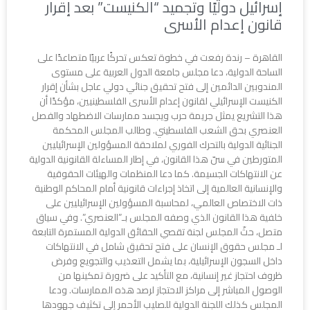
إسرائيل دوليًا وتجميد “الكنيست” بعد إقرار
قانون إعدام الأسرى
القاهرة – رندة رفعت في خطوة تعكس تحركًا عربيًا متصاعدًا على
الساحة الدولية، دعا مجلس جامعة الدول العربية على مستوى
المندوبين الدائمين إلى فتح تحقيق جنائي دولي عاجل بشأن إقرار
الكنيست الإسرائيلي لقانون إعدام الأسرى الفلسطينيين، مؤكدًا أن
هذا التشريع يمثل جريمة حرب ويجسد ممارسات الاضطهاد والفصل
العنصري بحق الشعب الفلسطيني. وطالب المجلس المحكمة
الجنائية الدولية بالتحرك الفوري لملاحقة المسؤولين الإسرائيليين
المتورطين في سنّ هذا القانون، في إطار المساءلة القانونية الدولية
عن الانتهاكات الجسيمة. كما دعا المنظمات والهيئات الحقوقية
والإنسانية العالمية إلى اتخاذ إجراءات قانونية أمام المحاكم الوطنية
ذات الاختصاص العالمي، لمحاسبة المسؤولين الإسرائيليين على
خلفية هذا القانون الذي وصفه المجلس بـ”العنصري”. وفي سياق
متصل، حثّ المجلس لجنة تقصي الحقائق الدولية المستمرة التابعة
لـ مجلس حقوق الإنسان على فتح تحقيق شامل في الانتهاكات
داخل السجون الإسرائيلية، بما يشمل التعذيب والتجويع وفرض
ظروف احتجاز غير إنسانية، مع التأكيد على ضرورة تمكينها من
الوصول المباشر إلى مراكز الاحتجاز لرصد هذه الممارسات. ودعا
المجلس كذلك اللجنة الدولية للصليب الأحمر إلى تكثيف جهودها