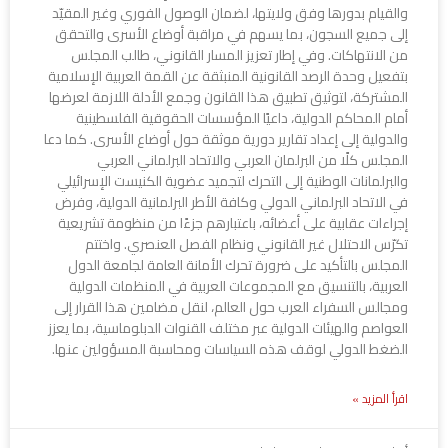
والقيام بدورها وفق ولايتها، لضمان الوصول الفوري وغير المقيّد
إلى جميع السجون، بما يسهم في مراقبة أوضاع الأسرى والتحقق
من الانتهاكات. وفي إطار تعزيز المسار القانوني، طالب المجلس
بتفعيل وحدة الرصد القانونية المنبثقة عن القمة العربية الإسلامية
المشتركة، لتوثيق تطبيق هذا القانون وجمع الأدلة اللازمة لعرضها
أمام المحاكم الدولية، داعيًا المؤسسات الحقوقية الفلسطينية
والدولية إلى إعداد تقارير دورية موثقة حول أوضاع الأسرى. كما دعا
المجلس كلًا من البرلمان العربي والاتحاد البرلماني العربي
والبرلمانات الوطنية إلى التحرك لتجميد عضوية الكنيست الإسرائيلي
في الاتحاد البرلماني الدولي وكافة الأطر البرلمانية الدولية، وفرض
إجراءات عقابية على أعضائه، باعتبارهم جزءًا من منظومة تشريعية
تكرّس الاحتلال غير القانوني ونظام الفصل العنصري. واختتم
المجلس بالتأكيد على ضرورة تحرك الأمانة العامة لجامعة الدول
العربية، بالتنسيق مع المجموعات العربية في المنظمات الدولية
ومجالس السفراء العرب حول العالم، لنقل مضامين هذا القرار إلى
العواصم والهيئات الدولية عبر مختلف القنوات الدبلوماسية، بما يعزز
الضغط الدولي لوقف هذه السياسات ومحاسبة المسؤولين عنها.
اقرأ المزيد »