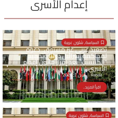
إعدام الأسرى
السياسة
,
شئون عربية
تصعيد عربي غير مسبوق.. دعوة
لمحاكمة إسرائيل دوليًا وتجميد
“الكنيست” بعد إقرار قانون إعدام
الأسرى
Randa
أبريل 2, 2026
اقرأ المزيد..
السياسة
,
شئون عربية