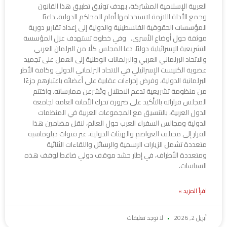
العربية الإسلامية المشتركة، بهدف توثيق تطبيق هذا القانون
وجمع الأدلة اللازمة لاستخدامها أمام المحاكم الدولية، داعيًا
المؤسسات الحقوقية الفلسطينية والدولية إلى إعداد تقارير دورية
موثقة حول أوضاع الأسرى. وفي خطوة تستهدف عزل المؤسسة
التشريعية الإسرائيلية دوليًا، دعا المجلس كلًا من البرلمان العربي
والاتحاد البرلماني العربي والبرلمانات الوطنية إلى العمل على تجميد
عضوية الكنيست الإسرائيلي في الاتحاد البرلماني الدولي وكافة الأطر
البرلمانية الدولية، وفرض إجراءات عقابية على أعضائه باعتبارهم جزءًا
من منظومة تشريعية تدعم الاحتلال وتُشرعن ممارساته. واختتم
المجلس قراراته بالتأكيد على ضرورة تحرك الأمانة العامة لجامعة
الدول العربية، بالتنسيق مع المجموعات العربية في المنظمات
الدولية ومجالس السفراء العرب حول العالم، لنقل مضامين هذا
القرار إلى مختلف العواصم والهيئات الدولية، عبر قنوات دبلوماسية
متعددة تشمل الزيارات الرسمية والرسائل واللقاءات الثنائية
ومتعددة الأطراف، في إطار حشد موقف دولي ضاغط لوقف هذه
السياسات.
اقرأ المزيد »
أبريل 2, 2026
لا توجد تعليقات