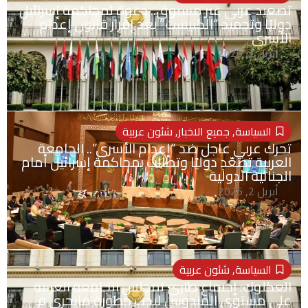
تصعيد عربي غير مسبوق.. دعوة لمحاكمة إسرائيل
دوليًا وتجميد “الكنيست” بعد إقرار قانون إعدام
الأسرى
أبريل 2, 2026
السياسة
,
جميع الاخبار
,
شئون عربية
تحرك عربي عاجل ضد “إعدام الأسرى”.. الجامعة
العربية تصعّد دوليًا وتطالب بمحاكمة إسرائيل أمام
الجنائية الدولية
أبريل 2, 2026
السياسة
,
شئون عربية
العكلوك: إجتماع طارئ لمجلس الجامعة العربية
على مستوى المندوبين لبحث خطورة مايجري في