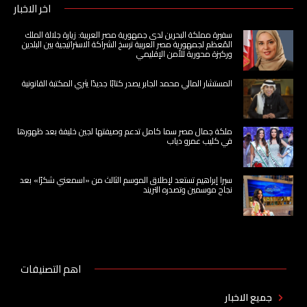
اخر الاخبار
سفيرة مملكة البحرين لدى جمهورية مصر العربية: زيارة جلالة الملك
المُعظم لجمهورية مصر العربية ترسخ الشراكة الاستراتيجية بين البلدين
وركيزة محورية للأمن الإقليمي
المستشار المالي محمد الجابر يصدر كتابًا جديدًا يثري المكتبة القانونية
ملكة جمال مصر سما كامل تدعم وصيفتها لجين خليفة بعد ظهورها
في كليب عمرو دياب
سيرا إبراهيم تستعد لإطلاق الموسم الثالث من «اسمعني شكرًا» بعد
نجاح موسمين وتصدره التريند
اهم التصنيفات
جميع الاخبار