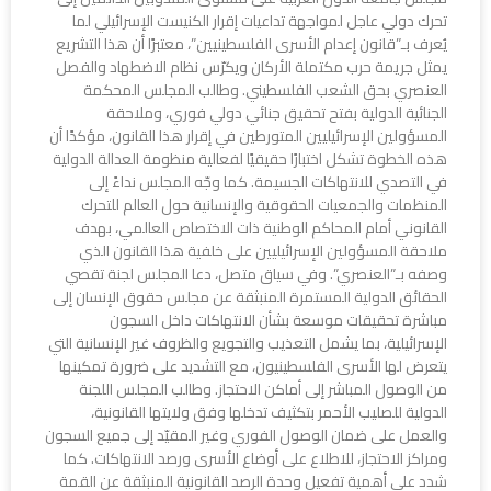
تحرك دولي عاجل لمواجهة تداعيات إقرار الكنيست الإسرائيلي لما
يُعرف بـ”قانون إعدام الأسرى الفلسطينيين”، معتبرًا أن هذا التشريع
يمثل جريمة حرب مكتملة الأركان ويكرّس نظام الاضطهاد والفصل
العنصري بحق الشعب الفلسطيني. وطالب المجلس المحكمة
الجنائية الدولية بفتح تحقيق جنائي دولي فوري، وملاحقة
المسؤولين الإسرائيليين المتورطين في إقرار هذا القانون، مؤكدًا أن
هذه الخطوة تشكل اختبارًا حقيقيًا لفعالية منظومة العدالة الدولية
في التصدي للانتهاكات الجسيمة. كما وجّه المجلس نداءً إلى
المنظمات والجمعيات الحقوقية والإنسانية حول العالم للتحرك
القانوني أمام المحاكم الوطنية ذات الاختصاص العالمي، بهدف
ملاحقة المسؤولين الإسرائيليين على خلفية هذا القانون الذي
وصفه بـ”العنصري”. وفي سياق متصل، دعا المجلس لجنة تقصي
الحقائق الدولية المستمرة المنبثقة عن مجلس حقوق الإنسان إلى
مباشرة تحقيقات موسعة بشأن الانتهاكات داخل السجون
الإسرائيلية، بما يشمل التعذيب والتجويع والظروف غير الإنسانية التي
يتعرض لها الأسرى الفلسطينيون، مع التشديد على ضرورة تمكينها
من الوصول المباشر إلى أماكن الاحتجاز. وطالب المجلس اللجنة
الدولية للصليب الأحمر بتكثيف تدخلها وفق ولايتها القانونية،
والعمل على ضمان الوصول الفوري وغير المقيّد إلى جميع السجون
ومراكز الاحتجاز، للاطلاع على أوضاع الأسرى ورصد الانتهاكات. كما
شدد على أهمية تفعيل وحدة الرصد القانونية المنبثقة عن القمة