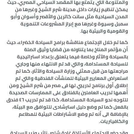
والمتنوعة التي يتمتع بها المقصد السياحي المصري، حيث
يمكن تنظيم زيارات داخل مدينة شرم الشيخ وغيرها من
المدن السياحية مثل سانت كاترين والأقصر وأسوان وأبو
سمبل وسيوة وغيرها مع إبراز المشروعات التنموية
والقومية والبيئية بها.
كما تم خلال الإجتماع مناقشة برامج السياحة الخضراء، حيث
أن مؤتمر المناخ بما يتناوله من قضايا وثيق الصلة
بالسياحة والآثار وخاصة فيما يتعلق بإعداد استراتيجية
للسياحة المستدامة، والتي قد تم الانتهاء منها وجاري
مراجعتها من قبل ممثلي وزارة السياحة والآثار، كما تم
استعراض المعايير البيئية للمنشآت الفندقية والتي تم
إطلاق أول برنامج تدريبي لها فى مصر من شرم الشيخ ومن
أهمها تدريب العاملين بالفنادق على الممارسات الصحيحة
للتوجه نحو السياحة المستدامة، كذا قد تم تدريب ٤٦ فندق
بالفعل كما تم وضع دليل استرشادى للتوافق مع البيئة،
بالإضافة الى أنه تم وضع الاشتراطات البيئية للمطاعم
والكافيتريات.
وقد حضر الاجتماع الأستاذة غادة شلبي نائب وزير السياحة