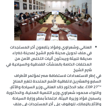
العناني وشعراوي وفؤاد يتابعون آخر المستجدات
في ملف تحويل مدينة شرم الشيخ لمدينة خضراء
صديقة للبيئة ويبحثون آليات التخلص الآمن من
المخلفات الخاصة بالمنشآت الفندقية والسياحية في
شرم الشيخ
في إطار الاستعدادات لاستضافة مصر لمؤتمر الأطراف
السابع والعشرين لاتفاقية الأمم المتحدة لتغير المناخ
“COP 27″، عقد الدكتور خالد العناني وزير السياحة والآثار،
واللواء محمود شعراوي وزير التنمية المحلية، والدكتورة
ياسمين فؤاد وزيرة البيئة، اجتماعاً بمقر وزارة السياحة
والآثار بالزمالك، للوقوف على آخر المستجدات في ملف