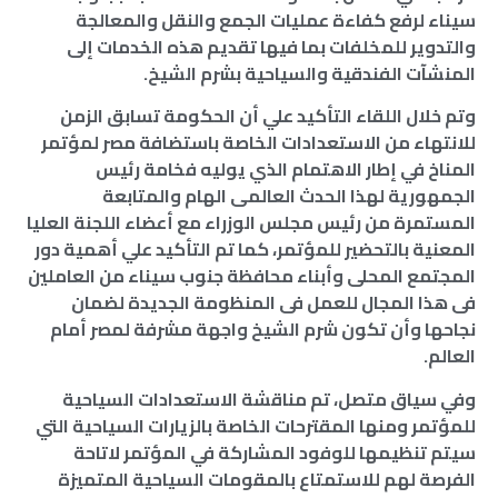
سيناء لرفع كفاءة عمليات الجمع والنقل والمعالجة
والتدوير للمخلفات بما فيها تقديم هذه الخدمات إلى
المنشآت الفندقية والسياحية بشرم الشيخ.
وتم خلال اللقاء التأكيد علي أن الحكومة تسابق الزمن
للانتهاء من الاستعدادات الخاصة باستضافة مصر لمؤتمر
المناخ في إطار الاهتمام الذي يوليه فخامة رئيس
الجمهورية لهذا الحدث العالمى الهام والمتابعة
المستمرة من رئيس مجلس الوزراء مع أعضاء اللجنة العليا
المعنية بالتحضير للمؤتمر، كما تم التأكيد علي أهمية دور
المجتمع المحلى وأبناء محافظة جنوب سيناء من العاملين
فى هذا المجال للعمل فى المنظومة الجديدة لضمان
نجاحها وأن تكون شرم الشيخ واجهة مشرفة لمصر أمام
العالم.
وفي سياق متصل، تم مناقشة الاستعدادات السياحية
للمؤتمر ومنها المقترحات الخاصة بالزيارات السياحية التي
سيتم تنظيمها للوفود المشاركة في المؤتمر لاتاحة
الفرصة لهم للاستمتاع بالمقومات السياحية المتميزة