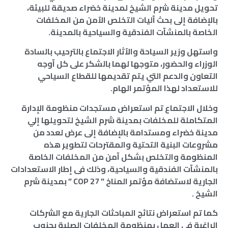
تحويل مدينة شرم الشيخ لمدينة خضراء صديقة للبيئة،
بالإضافة إلى بحث آليات التخلص الآمن من المخلفات
الخاصة بالمنشآت الفندقية والسياحية بالمدينة.
واستهل وزير السياحة والآثار الاجتماع بالترحيب بالسادة
الوزراء والحضور، متوجها لهما بالشكر على كل آوجه
التعاون والدعم التي يتم تقديمها للقطاع السياحي
للاستعداد لهذا المؤتمر الهام.
وخلال الاجتماع تم استعراض مستجدات منظومة الإدارة
المتكاملة للمخلفات بمدينة شرم الشيخ لتحويلها إلي
مدينة خضراء ومستدامة بالإضافة إلى عرض لعدد من
مشروعات البنية التحتية والمقترحات لتطوير هذه
المنظومة والتخلص بشكل آمن من المخلفات الخاصة
بالمنشآت الفندقية والسياحية، وذلك فى إطار الاستعدادات
الجارية لاستضافة مؤتمر المناخ ” COP 27 ” بمدينة شرم
الشيخ .
كما تم استعراض نتائج المباحثات الجارية مع الشركات
الراغبة في العمل بمنظومة المخلفات الصلبة بجنوب