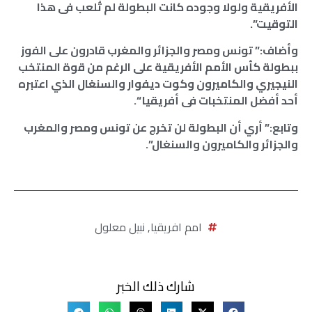
الأفريقية ولولا وجوده كانت البطولة لم تُلعب فى هذا
التوقيت”.
وأضاف:” تونس ومصر والجزائر والمغرب قادرون على الفوز
ببطولة كأس الأمم الأفريقية على الرغم من قوة المنتخب
النيجيري والكاميرون وكوت ديفوار والسنغال الذي اعتبره
أحد أفضل المنتخبات فى أفريقيا “.
وتابع:” أري أن البطولة لن تخرج عن تونس ومصر والمغرب
والجزائر والكاميرون والسنغال”.
امم افريقيا
,
نبيل معلول
شارك ذلك الخبر