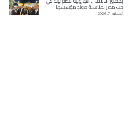
بحضور الآلاف …الجازولية تنظم ليلة في
حب مصر بمناسبة مولد مؤسسها
أغسطس 7, 2026
الطريقة الجازولية تجدد دعمها وتإييدها
للرئيس السيسي بمناسبة مولد
مؤسسها الإمام جابر الجازولي
أغسطس 7, 2026
«المصري الذي هزم ترامب في
ميشيغان».. قصة عبد السعيد وزوجته
الطبيبة ومعركة مجلس الشيوخ التي
هزّت الحزب الديمقراطي الأمريكي
أغسطس 7, 2026
اعلانك هنا