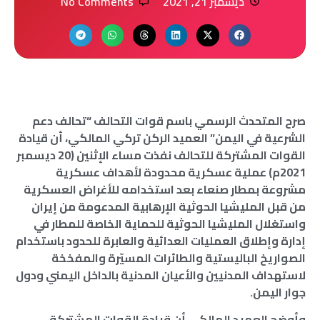
ديسمبر 21, 2021
No Comments
صرح المتحدث الرسمي باسم قوات التحالف “تحالف دعم
الشرعية في اليمن” العميد الركن تركي المالكي، أن قيادة
القوات المشتركة للتحالف نفذت مساء الإثنين (20 ديسمبر
2021م) عملية عسكرية محدودة لأهداف عسكرية
مشروعة بمطار صنعاء بعد استخدامه للأغراض العسكرية
من قبل المليشيا الحوثية الإرهابية المدعومة من إيران
واستغلال المليشيا الحوثية للحماية الخاصة للمطار في
إدارة وإطلاق العمليات العدائية والعابرة للحدود باستخدام
الصواريخ الباليستية والطائرات المسيّرة والمفخخة
لاستهداف المدنيين والأعيان المدنية بالداخل اليمني ودول
جوار اليمن.
وأوضح العميد المالكي أن قيادة القوات المشتركة