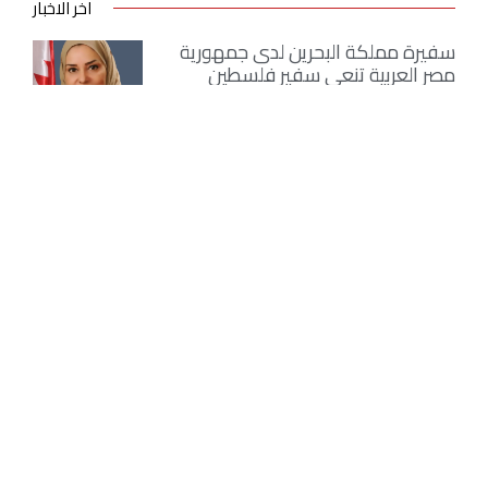
اخر الاخبار
سفيرة مملكة البحرين لدى جمهورية
مصر العربية تنعى سفير فلسطين
بالقاهرة
أغسطس 9, 2026
حين يصبح الوعي مسؤولية
أغسطس 9, 2026
الأمين العام للجامعة العربية يستنكر
استهداف ناقلة نفط اماراتية أثناء
عبورها لمضيق هرمز ويحمل طهران
المسئولية عن التصعيد وتعطيل الحلول
الدبلوماسية
أغسطس 8, 2026
رامي صبري يعود إلى جدة بعد عام..
و«القمر» يختبر نجاحه لأول مرة أمام
الجمهور السعودي
أغسطس 8, 2026