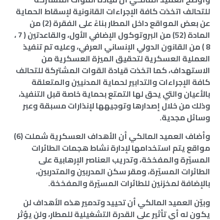
للتحالف اتخذت كافة الإجراءات القانونية لإسقاط الحماية
عن بعض المواقع داخل المطار بناءً على الفقرة (2) من
المادة (52) من البروتوكول الإضافي الأول، والقاعدتين ( 7 ،
8 ) من القانون الدولي الإنساني العرفي، وعليه تم تنفيذ
العملية العسكرية لتحقيق الميزة العسكرية من
الاستهداف، كما اتخذت قيادة القوات المشتركة للتحالف
كافة الإجراءات والتدابير لحماية المدنيين والمتعلقة
بالأعيان والتي يحق لها التمتع بحماية خاصة قبل التنفيذ،
وذلك من خلال إصدارها وتوجيهها لإنذارات مسبقة وعبر
وسائل مجدية.
وأضاف العميد المالكي أن الأهداف العسكرية شملت (6)
مواقع يتم استخدامها لإدارة نشاط هجمات الطائرات
المسيّرة والمفخخة، وتدريب العناصر الإرهابية على
الطائرات المسيّرة، ومقر سكن المدربين والمتدربين،
بالإضافة لمخزنين للطائرات المسيّرة والمفخخة.
وبيّن العميد المالكي أن تحييد وتدمير هذه الأهداف لن
يكون له أي تأثير على القدرة التشغيلية للمطار، ولن يؤثر