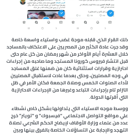
ذلك القرار الذي قابله موجة غضب واستياء واسعة خاصة
وقد جرت عادة الكثير من المصريين على الاعتكاف بالمساجد
خلال العشرة أيام الأواخر من شهر رمضان من كل عام حتى
قبل انتشار فيروس كورونا المستجد وما صاحبه من إجراءات
احترازية وقرارات استثنائية كان من ضمنها غلق المساجد
في وجه المصليين، وحتى بعدما عادت لاستقبال المصليين
لأداء الصلوات الخمس وصلاة الجمعة فكان الأمر في ظل
التزام تام بإجراءات التباعد وغيرها من الإجراءات الاحترازية
التي أقرتها الدولة.
ووسط موجه الاستياء التي يتداولها بشكل خاص نشطاء
علي مواقع التواصل الاجتماعي “فيسبوك” و “تويتر” خرج
عدد من علماء وزارة الأوقاف لإيضاح الحكم الشرعي لصلاة
التهجد والإجابة عن التساؤلات الخاصة بالفرق بينها وبين