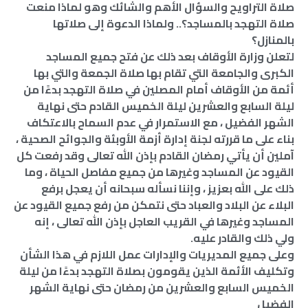
صلاة التراويح والسؤال الأهم والشائك وهو لماذا منعت
صلاة التهجد بالمساجد؟.. ولماذا الدعوة إلى صلاتها
بالمنازل؟
لتعلن وزارة الأوقاف بعد ذلك عن فتح جميع المساجد
الكبرى والجامعة التي تقام بها صلاة الجمعة والتي بها
أئمة من الأوقاف أمام المصلين في صلاة التهجد بدءًا من
ليلة السابع والعشرين ليلة الخميس القادم حتى نهاية
الشهر الفضيل ، مع الاستمرار في عدم السماح بالاعتكاف
بناء على ما قررته لجنة إدارة أزمة الأوبئة والجوائح الصحية ،
آملين أن يأتي رمضان القادم بإذن الله تعالى وقد رفعت كل
القيود عن المساجد وغيرها من جميع مفاصل الحياة ، وما
ذلك على الله بعزيز ، وإننا نسأله سبحانه أن يعجل برفع
البلاء عن البلاد والعباد حتى نتمكن من رفع جميع القيود عن
المساجد وغيرها في القريب العاجل بإذن الله تعالى ، إنه
ولي ذلك والقادر عليه.
وعلى جميع المديريات والإدارات عمل اللازم في هذا الشأن
وتكليف الأئمة الذين يقومون بصلاة التهجد بدءًا من ليلة
الخميس السابع والعشرين من رمضان حتى نهاية الشهر
الفضيل