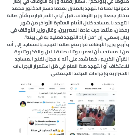
صلوها في بيوتكم”.. شعار رفعته وزارة الأوقاف في إطار
دعوتها لصلاة التهجد بالمنازل بعدما حسم الدكتور محمد
مختار جمعة وزير الأوقاف، قبل أيام، الأمر قراره بشأن صلاة
التهجد بالمساجد خلال الأيام العشرة الأواخر من شهر
رمضان، مثلما جرت عادة المصريين، وقال وزير الأوقاف في
بيان رسمي: إن “من أراد التهجد فعليه به في بيته”.
وأرجع وزير الأوقاف قرار منع صلاة التهجد بالمساجد إلى أنه
من المستحب أن نعمر بيوتنا بصلاة الليل والذكر وتلاوة
القرآن الكريم ، كما شدد على أنه لا مجال لفتح المساجد
للاعتكاف أو التهجد هذا العام في ظل استمرار الإجراءات
الاحترازية وإجراءات التباعد الاجتماعي.