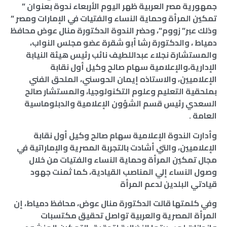
جمهورية مصر العربية ظهر اليوم الأربعاء ندوة بعنوان ”
تمكين المرأة وحماية النساء والفتيات في الإمارات ومصر ”
وذلك عبر” زووم”، وحضر الندوة الدكتورة منال عوض محافظ
دمياط ، والدكتورة رشا أبو شقرة عضو مجلس النواب،
والمستشارة نجلاء عبداللطيف نائب رئيس هيئة النيابة
الإدارية،والإعلامية سهام صالح وكيل أول نقابة
الإعلاميين، والاستاذه إيمان الحوسني، الملحق الفني
بملحقية التعليم وعلوم التكنولوجيا، والمستشار صالح
السعدي رئيس قسم الشؤون الإعلامية والدبلوماسية
العامة .
وأدارت الندوة الإعلامية سهام صالح وكيل أول نقابة
الإعلاميين، والتي أشادت بالتجربة المصرية والإماراتية في
مجال تمكين المرأة وحماية النساء والفتيات من خلال
وصول النساء إلي المناصب القيادية، كما ثمنت جهود
قيادتي البلدين لدعم المرأة
وفي كلمتها قالت الدكتورة منال عوض، محافظ دمياط، إن
المرأة المصرية والعربية تواصل تحقيق مكتسبات