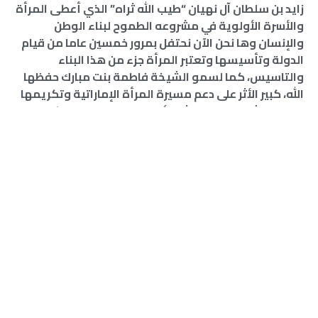
زايد بن سلطان آل نهيان “طيب الله ثراه” الذي أعطى المرأة
والأسرة الأولوية في مشروعه الطموح لبناء الوطن
والإنسان وها نحن الآن نحتفل بمرور خمسين عاما من قيام
الدولة وتأسيسها وتعتبر المرأة جزء من هذا البناء
والتاسيس، كما لسمو الشيخة فاطمة بنت مبارك حفظها
الله، كبير الأثر على دعم مسيرة المرأة الإماراتية وتكريمها
وتعتبر الشيخة هي المثل الأعلى والقدوة في الحكمة
وحب الوطن، وا لعطاء ، حيث آمنت سموها بقدرات بنات
الإمارات وطموحاتهن، فكان لهم الدور المشهود في عملية
التنمية في الدولة. مثال على ذلك تأسس الاتحاد النسائي
العام يوم 28 أغسطس عام 1975 برئاسة سمو الشيخة
فاطمة بنت مبارك، تأكيداً على إيمان القيادة الرشيدة
المبكر لأهمية تعزيز مشاركة المرأة وتمكينها وتفعيل
دورها في مسيرة البناء والتنمية.
وأكدت أنه لضمان تمتع المرأة بكامل حقوقها وفق
الشريعة قطعت دولة الإمارات شوطاً متقدماً في منظومة
تمكين المرأة الإماراتية، بكفالة حقوقها وفق الدستور
وسن التشريعات القانونية اللازمة والتي تمنح المرأة