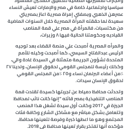
وانجازات لمسيرتها النضالية لتحقيق التمكين المنشود
سياسيا واجتماعيا، خاصة في مصر والإمارات تعيش النساء
عصرهن الذهبي وبصفتي إمراة مصرية اعتز بمصريتي
سعيدة لما حققته المرأة المصرية خلال السنوات الماضية
من مكتسبات، فالمرأة في مصر علي قمة المناصب
القياديه وحكومتنا الحالية فيها ٨ وزيرات،
والمرأه المصرية أصبحت علي منصة القضاء بعد توجيه
الرئيس عبدالفتاح السيسي، كما أصبحت وكيله للأمم
المتحدة لشؤون الجريمة متمثلة في السيدة غادة والي،
وكذلك رئيسة للمجلس القومي لحقوق الإنسان، ولدينا ٢٧
٪من أعضاء البرلمان نساء و٢٥ ٪من المجلس القومي
لحقوق الإنسان سيدات.
وتحدثت محافظ دمياط عن تجربتها كسيدة تقلدت قمة
المناصب التنفيذية بمصر قائله “إنها كانت نائب لمحافظ
الجيزة في 2017 وكانت أول سيدة تشغل هذا المنصب
وتتعامل بشكل مباشر مع مشاكل الشارع وكافة فئات
المجتمع وهو ما اعطها خبرة وفرصة لتعينها محافظ،
مؤكده أنها تفتخر بقرار تعينها محافظ في 2018.