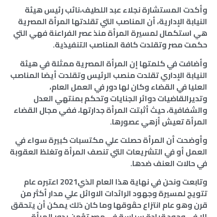
وأكدت المستشارة نجلاء عبد اللطيف،نائب رئيس هيئة
النيابة الإدارية، أن المناصب التي تقلدتها المرأة المصرية
هي استكمال لمسيرة المرأة منذ عصر الفراعنة فهي التي
حكمت مصر وتقلدت كافة المناصب التنفيذية.
وأضافت في كلمتها إن المرأة المصرية ممثلة في هيئة
النيابة الإداري تقلدت منصب الرئيس وتقلدت أيضا المناصب
العليا في القضاء وكان لها دور في العمل العام،
وتديرالقاضيات دوائر الجنايات وتحكم بمنتهي العدل
والشفافية، حيث أثبتت المرأة جدارتها، ففي مجال القضاء
المرأة تعيش أزهي عصورها.
وأوضحت أن المرأة حصلت علي مكتسبات كبيرة سواء في
العمل أو في التشريعات التي تنصف المرأة وتغلظ العقوبة
في حالات العنف ضدها.
وتابعت ونحن في نهاية هذا العام الذي2021 اعتبره عام
تتويج لمسيرة وجهود الرائدات الاوائل علي مدار أكثر من
قرن وهو عام انتزاع حقَوقها وما كان ذلك يمكن أن يتحقق
إلا في وجود قيادة سياسة في مصر تؤمن بدور المرأة