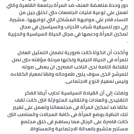
دور وحدة مناهضة العنف ضد المرأة بجامعة القاهرة والتي
تعمل علي توعية فتيات الجامعات حتي تخلق جيل من
النساء قادر علي مواجهة المشاكل التي تواجهها ، مشيرة
إلي دور تنسيقية شباب الأحزاب والسياسين في مجال
تمكين المرأة ودعمها في مجال الحياة السياسية والحزبية
.
وأكدت أن الكوتا كانت ضرورية لضمان التمثيل العادل
للمرأه فى الحياة النيابية ولكنها مرحلة مؤقته حتى نصل
للقناعة التامة لدى الناخب المصرى ان يعطى صوته
للمرشح الذى سوف يلبى طموحاته وفقا لمعيار الكفاءه
وليس لمعيار النوع الاجتماعى.
ولفتت إلي أن القيادة السياسية تحارب أيضا الفكر
التقليدى والعادات والتقاليد المتوارثة التى كانت تقف
عائقا ضد تمكين المرأة فى مجتمعاتنا وتعمل على تغيير
تلك النظرة بوضع المرأة فى كافة المجالات والمناصب التى
كانت قاصرة على الرجال مما يساهم فى خلق مجتمع
مستنير متشبع بالعدالة الاجتماعية والمساواة.