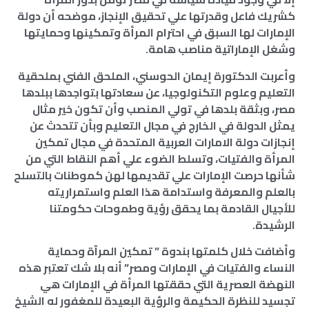
كشريك فاعل وقدرتها علي تحقيق الإنجاز، موضحه أن دولة
الإمارات لها السبق في احترام المرأة وتمكينها وحمايتها
وشغل الإماراتية مناصب هامة.
وأعربت الدكتورة إيمان الحوسني، الملحق الفني بملحقية
التعليم وعلوم التكنولوجيا، عن سعادتها بتواجدها ببلدها
مصر، وبثقة بلدها في تولي المنصب وأن تكون خير مثال
يمثل الدولة في الخارج في مجال التعليم وبأن تتحدث عن
إنجازات دولة الامارات العربية المتحدة في مجال تمكين
المرأة والفتيات، وتسلط الضوء علي أهم النقاط التي من
شأنها حرصت الإمارات علي تقديمها لهن كموطنات بالتسلح
بالعلم والمعرفة واستدامة هذا العلم واستمراريته
للأجيال القادمة بما يحقق رؤية وطموحات حكومتنا
الرشيدة.
وأضافت خلال كلمتها بندوة ” تمكين المرآة وحماية
النساء والفتيات في الإمارات ومصر” أنه بلا شك تعتبر هذه
النهضة العصرية التي حققتها المرأة في الإمارات هي
تجسيد للنظرة الحكيمة والرؤية البعيدة للمغفور له الشيخ