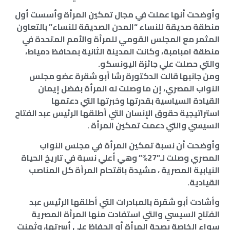
وأوضحت أنها عملت في مجال تمكين المرأة وأسست أول
منطقة صديقة للنساء “المدن الصديقة للنساء” بالتعاون
المثمر مع المجلس القومي للمرأة والأمم المتحدة في
منطقة امبامبة، وكانت المدينة الثانية بمحافظ دمياط،
والتي حصلت علي جائزة اليونسكو.
ومن جانبها قالت الدكتورة رشا أبو شقرة عضو مجلس
النواب المصري، إن ما وصلت له المرأة بفضل إيمان
القيادة السياسية بقدرتها وخبرتها التي دعتمها
استراتيجية حقوق الإنسان التي أطلقها الرئيس عبد الفتاح
السيسي والتي دعمت تمكين المرأة .
وأوضحت أن نسبة تمكين المرأة في مجلس النواب
المصري وصلت لـ”27%” وهي أعلي نسبة في تاريخ الحياة
النيابية المصرية ، مشيدة باقتحام المرأة كل المناصب
القيادية.
وأشادت أبو شقرة بالمبادرات التي أطلقها الرئيس عبد
الفتاح السيسي والتي استفادت منها المرأة المصرية
سواء الخاصة بصحة المرأة أو الحفاظ علي أسرتها، وثمنت