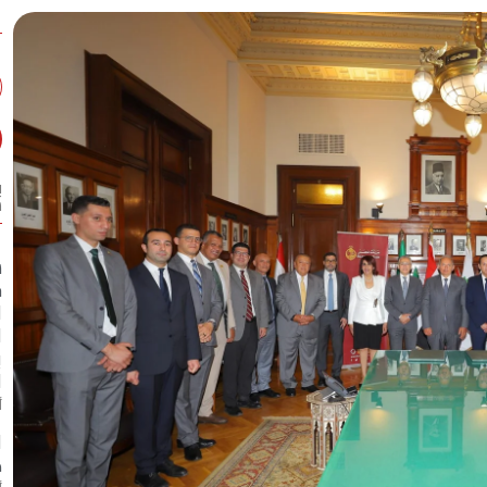
ب
س
س
ج
ا
ا
ب
ا
أ
ا
ك