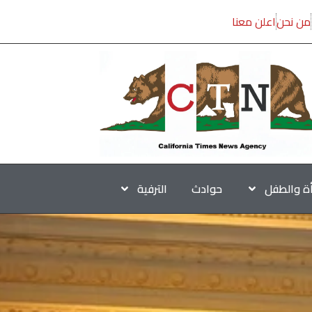
من نحن
اعلن معنا
أة والطفل
حوادث
الترفية