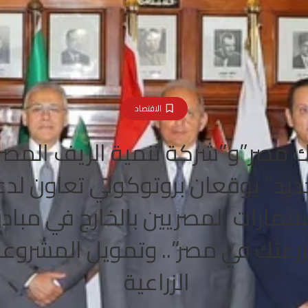
الاقتصاد
ك مصر”و”شركة تنمية الريف المص
ديد” يوقعان بروتوكولي تعاون لد
تثمارات المصريين بالخارج في مبادر
رعتك في مصر”.. وتمويل المشروع
الزراعية