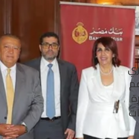
ري
عم
ة
ات