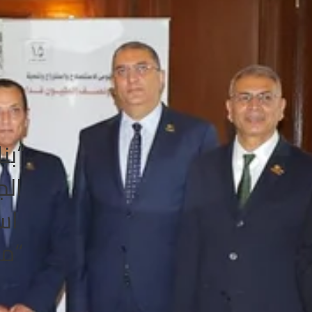
“بن
الج
اس
“مز