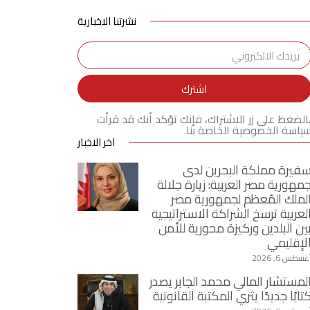
نشرتنا الاخبارية
اشترك
الضغط على زر الاشتراك، فإنك تؤكد أنك قد قرأت
ياسة الخصوصية الخاصة بنا.
اخر الاخبار
فيرة مملكة البحرين لدى
مهورية مصر العربية: زيارة جلالة
لملك المُعظم لجمهورية مصر
لعربية ترسخ الشراكة الاستراتيجية
ين البلدين وركيزة محورية للأمن
لإقليمي
غسطس 6, 2026
لمستشار المالي محمد الجابر يصدر
تابًا جديدًا يثري المكتبة القانونية