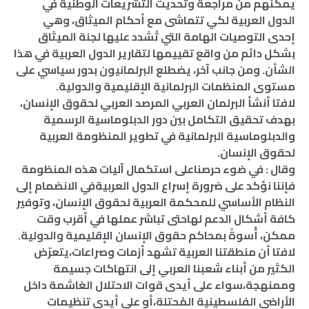
يمكِّنهم من مراجعة وتحديث التشريعات الوطنية في
الدول العربية لكي تتماشى مع أحكام الميثاق، وهي
إحدى التوصيات الهامة التي تُشدد عليها لجنة الميثاق
بشكل دائم من واقع تقييمها لتقارير الدول العربية في هذا
الشأن. ومن جانب آخر، يضطلع البرلمانيون بدور سياسي على
مستوى المنظمات البرلمانية الإقليمية والدولية.
لافتا أنشأ البرلمان العربي المرصد العربي لحقوق الإنسان،
بهدف تحقيق التكامل بين دور الدبلوماسية الرسمية
والدبلوماسية البرلمانية في تطوير المنظومة العربية
لحقوق الإنسان.
وقال : في ضوء حرصناعلى استكمال آليات هذه المنظومة
فإننا نؤكد على ضرورة إسراع الدول العربيةفي الانضمام إلى
النظام الأساسي للمحكمة العربية لحقوق الإنسان، وتوفير
كافة أشكال الدعم لهاحتى تباشر عملها في أقرب وقت
ممكن، أُسوةً بمحاكم حقوق الإنسان الإقليمية والدولية.
لافتا أن منطقتنا العربية تشهد أزمات وصراعات،يتعرّض
الكثير من أبناء شعبنا العربي إلى انتهاكات جسيمة
وممنهجة،سواء على أيدى قوات الاحتلال الغاشمة داخل
الأراضي الفلسطينية المُحتلة،أو على أيدي تنظيمات