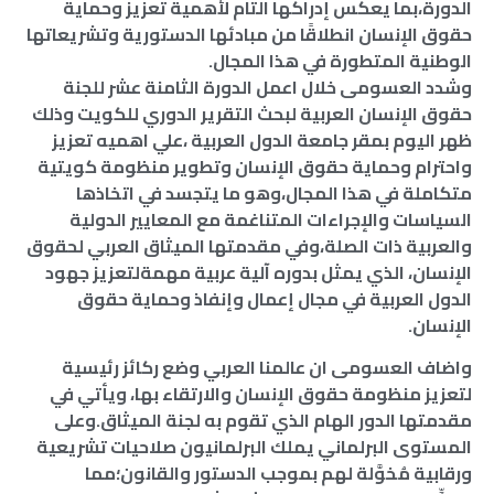
الدورة،بما يعكس إدراكها التام لأهمية تعزيز وحماية
حقوق الإنسان انطلاقًا من مبادئها الدستورية وتشريعاتها
الوطنية المتطورة في هذا المجال.
وشدد العسومى خلال اعمل الدورة الثامنة عشر للجنة
حقوق الإنسان العربية لبحث التقرير الدوري للكويت وذلك
ظهر اليوم بمقر جامعة الدول العربية ،علي اهميه تعزيز
واحترام وحماية حقوق الإنسان وتطوير منظومة كويتية
متكاملة في هذا المجال،وهو ما يتجسد في اتخاذها
السياسات والإجراءات المتناغمة مع المعايير الدولية
والعربية ذات الصلة،وفي مقدمتها الميثاق العربي لحقوق
الإنسان، الذي يمثل بدوره آلية عربية مهمةلتعزيز جهود
الدول العربية في مجال إعمال وإنفاذ وحماية حقوق
الإنسان.
واضاف العسومى ان عالمنا العربي وضع ركائز رئيسية
لتعزيز منظومة حقوق الإنسان والارتقاء بها، ويأتي في
مقدمتها الدور الهام الذي تقوم به لجنة الميثاق.وعلى
المستوى البرلماني يملك البرلمانيون صلاحيات تشريعية
ورقابية مُخوَّلة لهم بموجب الدستور والقانون؛مما