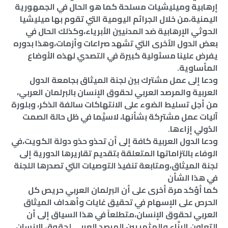
إرهابية وميليشيات مسلحة كما هو الحال في الجمهورية
اليمنية،من خلال الجرائم اليومية التي تقوم بها ميليشيا
الحوثي الإرهابية ضد المدنيين الأبرياء،وكذلك الحال في
بعض الدول الأخرى التي تشهد صراعات وأزمات،وهذا بدوره
يفرض علينا مسئولية كبيرة في التصدي لهذه الأوضاع
المأساوية.
ودعا إلى عمل مشترك بين لجنة الميثاق بجامعة الدول
العربية والمرصد العربي لحقوق الإنسان بالبرلمان العربي،
من أجل تسليط الضوء على الانتهاكات سالفة الذكر، وبلورة
آليات عمل مشتركة بشأنها، لاسيَّما في ظل حالة الصمت
الدُولي إزاءها.
ودعا الدول العربية كافة إلى أن تحذو حذو دولة الكويت،في
الوفاء بالتزاماتها المتعلقة بتقديم تقاريرها الدورية إلى
لجنة الميثاق،ومتابعة تنفيذ التوصيات التي تصدرها اللجنة
في هذا الشأن
كما أؤكد مرة أخرى على أن البرلمان العربي حريص كل
الحرص على الإسهام في تحقيق غايات وأهداف الميثاق
العربي لحقوق الإنسان،متطلعاً في هذا السياق إلى أن
التعاون البنَّاء والمثمر بين المرصد العربي لحقوق الإنسان