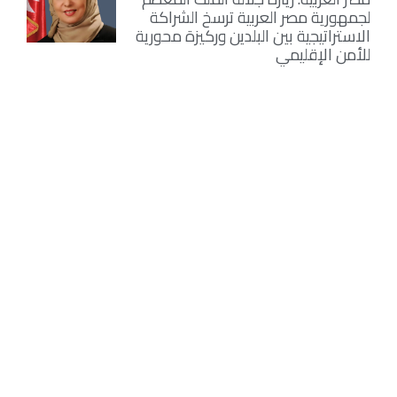
لجمهورية مصر العربية ترسخ الشراكة
الاستراتيجية بين البلدين وركيزة محورية
للأمن الإقليمي
أغسطس 6, 2026
المستشار المالي محمد الجابر يصدر كتابًا
جديدًا يثري المكتبة القانونية
أغسطس 6, 2026
ملكة جمال مصر سما كامل تدعم
وصيفتها لجين خليفة بعد ظهورها في
كليب عمرو دياب
أغسطس 6, 2026
سيرا إبراهيم تستعد لإطلاق الموسم
الثالث من «اسمعني شكرًا» بعد نجاح
موسمين وتصدره التريند
أغسطس 6, 2026
بمشاركة الآلاف …إنطلاق إحتفالات
الطرق الصوفية بمولد الإمام جابر
الجازولي ….الثلاثاء المقبل