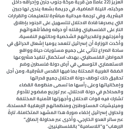
العزيز (22 عاماً) من قرية مركة جنوب جنين وإحراقه داخل
مركبته، الليلة الماضية، في جريمة بشعة يندى لها جبين
البشرية، وفي ترجمة ميدانية مباشرة للتعليمات والقرارات
التي يصدرها قادة الاحتلال للتسهيل على الجنود بإطلاق
النار على الفلسطيني وقتله أو حرقه وفقاً لأهوائهم
وأمزجتهم وتقديراتهم الشخصية وحالتهم النفسية،
وأكدت الوزارة أن إسرائيل تتعمد يوميا إشعال الحرائق في
ساحة الصراع لتأتي على جميع مستويات حياة وواقع
المواطن الفلسطيني، بهدف استكمال تنفيذ مشروعها
الاستعماري التوسعي في أرض دولة فلسطين وضم
الضفة الغربية المحتلة بما فيها القدس الشرقية، ومن أجل
تحقيق ذلك توظف دولة الاحتلال جميع قدراتها
وإمكانياتها وعلى رأسها ما تسمى منظومة القضاء
والمحاكم في دولة الاحتلال، عبر توزيع مفضوح للأدوار
تشارك فيه قوات الاحتلال وأجهزتها الأمنية المختلفة
وميليشيات المستوطنين ومنظماتهم الإرهابية المسلحة،
وتحاول إسرائيل إخفاء صورة هذا المشهد المتكاملة، تارةً
عبر ساتر العدو الخارجي، وأخرى عبر محاولة إلصاق”
الإرهاب” و”اللاسامية” بالفلسطينيين.