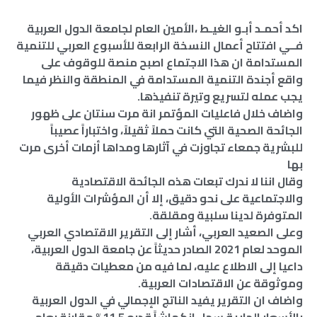
اكد أحمـد أبـو الغيـط ،الأمين العام لجامعة الدول العربية
فــي افتتاح أعمال النسخة الرابعة للأسبوع العربي للتنمية
المستدامة ان هذا الاجتماع اصبح منصة للوقوف على
واقع أجندة التنمية المستدامة في المنطقة والنظر فيما
يجب عمله لتسريع وتيرة تنفيذها.
واضاف خلال فاعليات المؤتمر انة مرت سنتان على ظهور
الجائحة الصحية التي كانت حملاً ثقيلاً، واختباراً عصيباً
للبشرية جمعاء تجاوزت في آثارها ومداها أزمات أخرى مرت
بها
وقال اننا لا ندرك تبعات هذه الجائحة الاقتصادية
والاجتماعية على نحو دقيق، إلا أن المؤشرات الأولية
المتوفرة لدينا سلبية ومقلقة.
وعلى الصعيد العربي، أشار إلى التقرير الاقتصادي العربي
الموحد لعام 2021 الصادر حديثاً عن جامعة الدول العربية،
داعيا إلى الاطلاع عليه، لما فيه من معطيات دقيقة
وموثوقة عن الاقتصادات العربية.
واضاف ان التقرير يفيد الناتج الإجمالي في الدول العربية
بالأسعار الجارية سجل انكماشاً قدره 11.5% مقارنة بعام