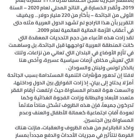
2019، وتُقدر الخسارة في الناتج المحلي لعام 2020 – السنة
الأولى من الجائحة – بأكثر من 220 مليار دولار… ويضيف
التقرير بأن هذا التراجع لم تشهد الدول العربية مثله حتى
في أعقاب الأزمة المالية العالمية لعام 2009.
لقد زادت هذه الأعباء من حجم التحديات المعقدة التي
كانت المنطقة العربية تواجهها قبل الجائحة، بل وساهمت
في تأزم الأوضاع في البلدان التي تعاني من نزاعات، وتلك
التي تعيش مخاض أزمات سياسية عسيرة، وأخص هنا
بالذكر تونس ولبنان والسودان .
لافتا إن تدهور مؤشرات التنمية المستدامة بسبب الجائحة
أمرٌ لا يحتاج إلى بيانٍ، إذ زادت الفوارق بين الدول وداخلها،
واتسعت هوة انعدام المساواة حيث ارتفعت أرقام الفقر
متعدد الأبعاد والبطالة وزادت الفجوة الغذائية وكما
تدركون جميعاً، فإن هذه الظروف تشكل مناخاً ملائماً
لعودة آفاتٍ اجتماعية كعمالة الأطفال والعنف وعدم
المساواة بين الجنسين.
واكد انةبالرغم من هذه الظروف والعقبات، مازلت هناك
الفرصة للتأثير في مجريات الأحداث والدفع مجدداً بمسار