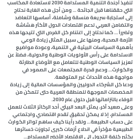
تنفيذ أجندة التنمية المستدامة 2030 لاستعادة المكاسب
التي حققناها قبل الجائحة … ومن أجل هذه الغاية نحتاج
إلى استجابة سريعة منسقة وشاملة، أساسها التعاضد
والتضامن العربي لدعم اقتصادات الدول الأكثر هشاشة
وتضرراً … كما نحتاج إلى اغتنام كل الفرص التي تتيحها هذه
الأزمة الصحية، ومنها على سبيل المثال زيادة الوعي
بأهمية السياسات البيئية في التنمية، وعودة مواضيع
الاستدامة على رأس الأولويات الوطنية والدولية، فضلاً عن
تعزيز السياسات الوطنية للتعامل مع الأوضاع الطارئة
والكوارث… ودعم قدرة المجتمعات على الصمود في
مواجهة هذه الأحداث غير المتوقعة.
ودعا كل الشركاء الدوليين والمؤسسات المالية إلى زيادة
المخصصات الموجهة للمنطقة العربية حتى تتمكن من
الوفاء بالتزاماتها قبل حلول عام 2030.
وعلى صعيد آخر، يمثل البعد البيئي أحد الركائز الثلاث للعمل
المستدام، إذ لا يمكن تحقيق تقدم اقتصادي واجتماعي
على حساب الطبيعة… ولقد رأينا كيف ساهم تواتر الكوارث
الطبيعية مؤخراً في اندلاع أزمات كبرى تجاوزت خسائرها
بكثير كلفة التحول إلى الاقتصاد الأخضر المستدام…