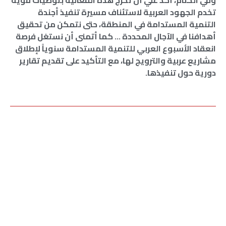
تخدم الجهود العربية لاستئناف مسيرة تنفيذ أجندة
التنمية المستدامة في المنطقة، حتى نتمكن من تحقيق
أهدافنا في الآجال المحددة … كما أتمنى أن نستغل فرصة
انعقاد الأسبوع العربي للتنمية المستدامة سنوياً لإطلاق
مشاريع عربية والترويج لها، مع التأكيد على تقديم تقارير
دورية حول تنفيذها.
ابو الغيط
,
تدهور مؤشرات التنمية المستدامة
شارك ذلك الخبر