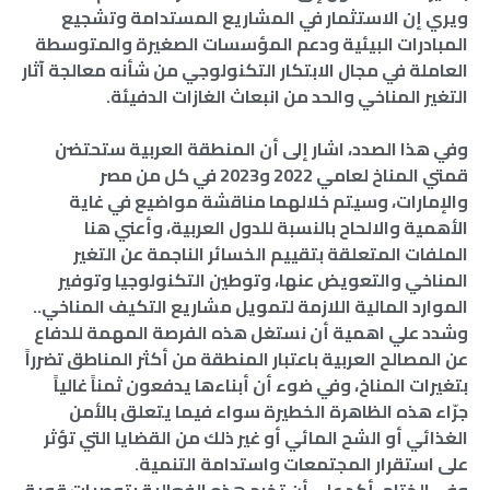
ويري إن الاستثمار في المشاريع المستدامة وتشجيع
المبادرات البيئية ودعم المؤسسات الصغيرة والمتوسطة
العاملة في مجال الابتكار التكنولوجي من شأنه معالجة آثار
التغير المناخي والحد من انبعاث الغازات الدفيئة.
وفي هذا الصدد، اشار إلى أن المنطقة العربية ستحتضن
قمتي المناخ لعامي 2022 و2023 في كل من مصر
والإمارات، وسيتم خلالهما مناقشة مواضيع في غاية
الأهمية والالحاح بالنسبة للدول العربية، وأعني هنا
الملفات المتعلقة بتقييم الخسائر الناجمة عن التغير
المناخي والتعويض عنها، وتوطين التكنولوجيا وتوفير
الموارد المالية اللازمة لتمويل مشاريع التكيف المناخي..
وشدد علي اهمية أن نستغل هذه الفرصة المهمة للدفاع
عن المصالح العربية باعتبار المنطقة من أكثر المناطق تضرراً
بتغيرات المناخ، وفي ضوء أن أبناءها يدفعون ثمناً غالياً
جرّاء هذه الظاهرة الخطيرة سواء فيما يتعلق بالأمن
الغذائي أو الشح المائي أو غير ذلك من القضايا التي تؤثر
على استقرار المجتمعات واستدامة التنمية.
وفي الختام، أكد علي أن تخرج هذه الفعالية بتوصيات قوية