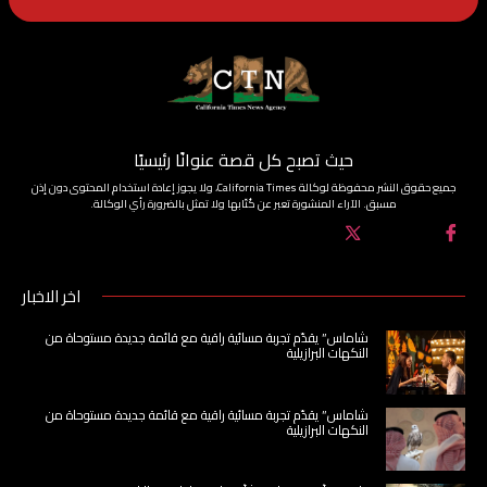
حيث تصبح كل قصة عنوانًا رئيسيًا
جميع حقوق النشر محفوظة لوكالة California Times، ولا يجوز إعادة استخدام المحتوى دون إذن
مسبق. الآراء المنشورة تعبر عن كُتّابها ولا تمثل بالضرورة رأي الوكالة.
اخر الاخبار
شاماس” يقدّم تجربة مسائية راقية مع قائمة جديدة مستوحاة من
النكهات البرازيلية
شاماس” يقدّم تجربة مسائية راقية مع قائمة جديدة مستوحاة من
النكهات البرازيلية