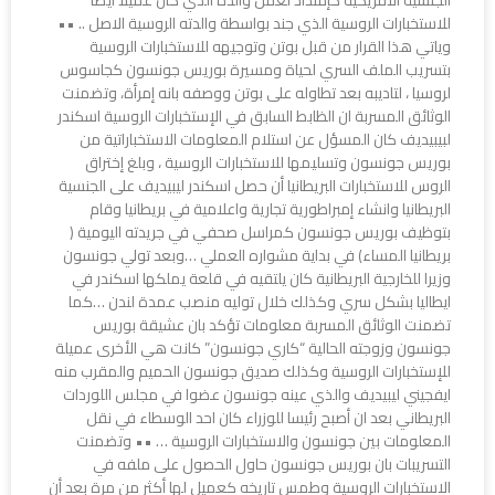
للاستخبارات الروسية الذي جند بواسطة والدته الروسية الاصل .. ••
وياتي هذا القرار من قبل بوتن وتوجيهه للاستخبارات الروسية
بتسريب الملف السري لحياة ومسيرة بوريس جونسون كجاسوس
لروسيا ، لتاديبه بعد تطاوله على بوتن ووصفه بانه إمرأة، وتضمنت
الوثائق المسربة ان الظابط السابق في الإستخبارات الروسية اسكندر
لبيبيديف كان المسؤل عن استلام المعلومات الاستخباراتية من
بوريس جونسون وتسليمها للاستخبارات الروسية ، وبلغ إختراق
الروس للاستخبارات البريطانيا أن حصل اسكندر ليبيديف على الجنسية
البريطانيا وانشاء إمبراطورية تجارية واعلامية في بريطانيا وقام
بتوظيف بوريس جونسون كمراسل صحفي في جريدته اليومية (
بريطانيا المساء) في بداية مشواره العملي …وبعد تولي جونسون
وزيرا للخارجية البريطانية كان يلتقيه في قلعة يملكها اسكندر في
ايطاليا بشكل سري وكذلك خلال توليه منصب عمدة لندن …كما
تضمنت الوثائق المسربة معلومات تؤكد بان عشيقة بوريس
جونسون وزوجته الحالية “كاري جونسون” كانت هي الأخرى عميلة
للإستخبارات الروسية وكذلك صديق جونسون الحميم والمقرب منه
ايفجيني ليبيديف والذي عينه جونسون عضوا في مجلس اللوردات
البريطاني بعد ان أصبح رئيسا للوزراء كان احد الوسطاء في نقل
المعلومات بين جونسون والاستخبارات الروسية … •• وتضمنت
التسريبات بان بوريس جونسون حاول الحصول على ملفه في
الاستخبارات الروسية وطمس تاريخه كعميل لها أكثر من مرة بعد أن