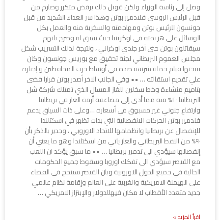
وصل إلى رئاسة الوزراء ولكن قوبل ذلك برفض متكرر وصارم من
قبل الرئيس الروسي فلادمير بوتن وهذا سر العداء الشديد من قبل
جونسون للرئيس بوتن ومهاجمته والسخرية منه والعمل بكل
الوسائل على هزيمته في اوكرينيا حيث سبق له وصرح بانهم
سيقاتلون بوتن حتى آخر جندي اوكراني ، ونتيجة لذلك التسريب شكل
مجلس العموم البريطاني لجنة تحقيق مع بوريس جونسون وكان
نتيجتها قيام حملة شرسة ضده في أوساط حزب المحافظين و إجباره
علي تقديم استقالته … •• وفي الجانب الاخر أصدر بوتن قرارا قضى
بتاميم منشاءة وخط سخلين للغاز المسال الذي تمتلك شركة شل
البريطانيا ٢٠% منه مما أدى إلى مضاعفة أزمة الغاز في بريطانيا
وارتفاع جنوني غير مسبوق في أسعاره …وعلى ذات السياق يدعم
فلدمير بوتن الحركات الانفصالية التي بدات تظهر في اسكتلندا
للإنفصال عن بريطانيا وانظمامها للاتحاد الاوروبي ، وجدير بالذكر بأن
٩٠% من النفط البريطاني والغاز ياتي من اسكتلندا وهو ما يعني أن
إنفصالها سيؤدي الى تدمير بريطانيا … •• ما سبق يؤكد ان اللعب
مع القيصر سيؤدي الى تفكك اوروبا وسقوط جميع الحكومات
الحالية في جميع الدول الاوروبية وبان القيصر سينجح في القضاء
على الهيمنة الامريكية والغربية على العالم وإقامة نظام عالمي
جديد متعدد الأقطاب لا مكان فيهللدولار والإبتزاز الامريكي …
اقرأ المزيد »