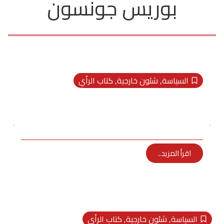
بوريس جونسون
السياسة
,
شئون خارجية
,
كتاب الرأي
القيصر “فلادمير بوتن” يدمر رئيس
الوزراء البريطانى المستقيل “بوريس
جونسون” بل ويخطط لانهيار بريطانيا
Randa
يوليو 13, 2022
اقرأ المزيد..
السياسة
,
شئون خارجية
,
كتاب الرأي