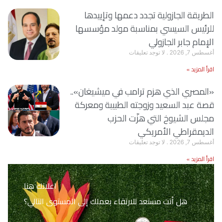
الطريقة الجازولية تجدد دعمها وتإييدها
للرئيس السيسي بمناسبة مولد مؤسسها
الإمام جابر الجازولي
أغسطس 7, 2026
لا توجد تعليقات
اقرأ المزيد »
«المصري الذي هزم ترامب في ميشيغان»..
قصة عبد السعيد وزوجته الطبيبة ومعركة
مجلس الشيوخ التي هزّت الحزب
الديمقراطي الأمريكي
أغسطس 7, 2026
لا توجد تعليقات
اقرأ المزيد »
اعلانك هنا
هل أنت مستعد للارتقاء بعملك إلى المستوى التالي؟