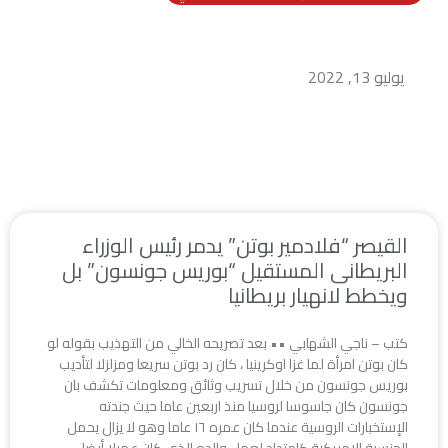
القيصر “فلادمير بوتن” يدمر رئيس الوزراء البريطانى
المستقيل “بوريس جونسون” بل ويخطط لانهيار
بريطانيا
يوليو 13, 2022
القيصر “فلادمير بوتن” يدمر رئيس الوزراء
البريطانى المستقيل “بوريس جونسون” بل
ويخطط لانهيار بريطانيا
كتب – ناجي الشهابي •• بعد تصريحه الخالي من التهذيب بقوله لو
كان بوتن امرأة لما غزا اوكرينيا ، كان رد بوتن سريعا ومزلزلا لتأديب
بوريس جونسون من خلال تسريب وثائق ومعلومات تكشف بان
جونسون كان جاسوسا لروسيا منذ اربعين عاما حيث جندته
الإستخبارات الروسية عندما كان عمره ١٦ عاما وهو لا يزال يحمل
الجنسية الامريكية كإمتداد لعمل والده الذي كان عميلا أيضا