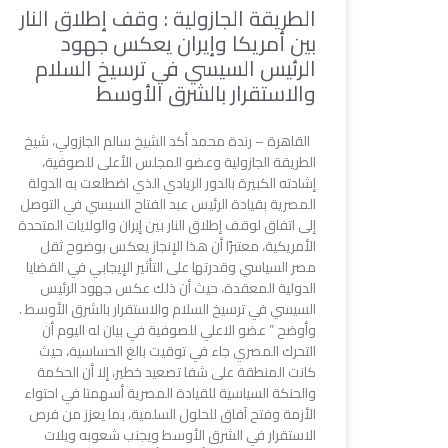
الطريقة الجازولية : وقف إطلاق النار
بين أمريكا وإيران يعكس جهود
الرئيس السيسي في ترسيخ السلام
والاستقرار بالشرق الأوسط
القاهرة – رندة محمد أكد الشيخ سالم الجازولي، شيخ
الطريقة الجازولية وعضو المجلس الأعلى للصوفية،
إشادته الكبيرة بالدور الريادي الذي اضطلعت به الدولة
المصرية بقيادة الرئيس عبد الفتاح السيسي في التوصل
إلى اتفاق لوقف إطلاق النار بين إيران والولايات المتحدة
الأمريكية، معتبرًا أن هذا الإنجاز يعكس بوضوح ثقل
مصر السياسي وقدرتها على التأثير الإيجابي في القضايا
الدولية المعقدة، حيث أن ذلك عكس جهود الرئيس
السيسي في ترسيخ السلام والاستقرار بالشرق الأوسط .
وأوضح ” عضو الاعلي للصوفية في بيان له اليوم أن
التحرك المصري جاء في توقيت بالغ الحساسية، حيث
كانت المنطقة على شفا تصعيد خطير، إلا أن الحكمة
والحنكة السياسية للقيادة المصرية أسهمتا في احتواء
الأزمة وفتح آفاق للحلول السلمية، بما يعزز من فرص
الاستقرار في الشرق الأوسط ويجنب شعوبه ويلات