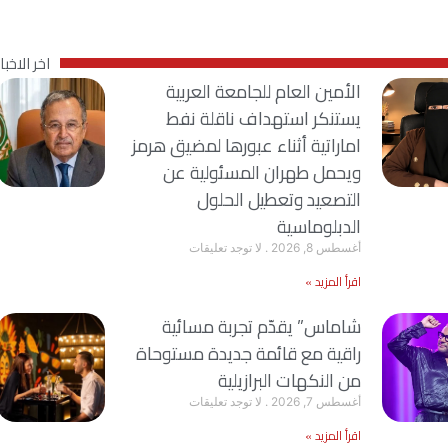
اخر الاخبار
الأمين العام للجامعة العربية
يستنكر استهداف ناقلة نفط
اماراتية أثناء عبورها لمضيق هرمز
ويحمل طهران المسئولية عن
التصعيد وتعطيل الحلول
الدبلوماسية
أغسطس 8, 2026
لا توجد تعليقات
اقرأ المزيد »
شاماس” يقدّم تجربة مسائية
راقية مع قائمة جديدة مستوحاة
من النكهات البرازيلية
أغسطس 7, 2026
لا توجد تعليقات
اقرأ المزيد »