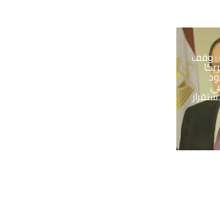
 : وقف
ريكا
ود
في
ستقرار