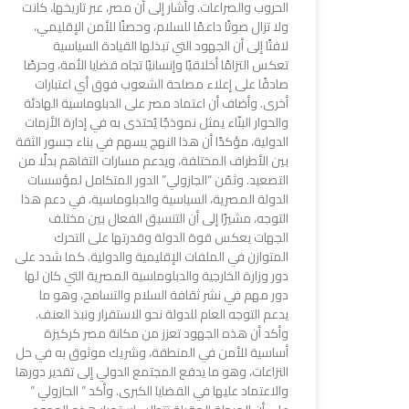
الحروب والصراعات. وأشار إلى أن مصر، عبر تاريخها، كانت
ولا تزال صوتًا داعمًا للسلام، وحصنًا للأمن الإقليمي،
لافتًا إلى أن الجهود التي تبذلها القيادة السياسية
تعكس التزامًا أخلاقيًا وإنسانيًا تجاه قضايا الأمة، وحرصًا
صادقًا على إعلاء مصلحة الشعوب فوق أي اعتبارات
أخرى. وأضاف أن اعتماد مصر على الدبلوماسية الهادئة
والحوار البنّاء يمثل نموذجًا يُحتذى به في إدارة الأزمات
الدولية، مؤكدًا أن هذا النهج يسهم في بناء جسور الثقة
بين الأطراف المختلفة، ويدعم مسارات التفاهم بدلًا من
التصعيد. وثمّن “الجازولي” الدور المتكامل لمؤسسات
الدولة المصرية، السياسية والدبلوماسية، في دعم هذا
التوجه، مشيرًا إلى أن التنسيق الفعال بين مختلف
الجهات يعكس قوة الدولة وقدرتها على التحرك
المتوازن في الملفات الإقليمية والدولية. كما شدد على
دور وزارة الخارجية والدبلوماسية المصرية التي كان لها
دور مهم في نشر ثقافة السلام والتسامح، وهو ما
يدعم التوجه العام للدولة نحو الاستقرار ونبذ العنف.
وأكد أن هذه الجهود تعزز من مكانة مصر كركيزة
أساسية للأمن في المنطقة، وشريك موثوق به في حل
النزاعات، وهو ما يدفع المجتمع الدولي إلى تقدير دورها
والاعتماد عليها في القضايا الكبرى. وأكد ” الجازولي ”