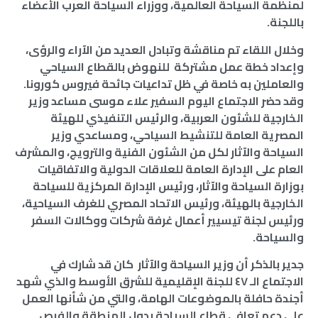
لمنظمة السياحة العالمية، ووزراء السياحة العرب الأعضاء
باللجنة.
وخلال اللقاء تم مناقشة وتبادل العديد من الآراء والرؤى،
وإعداد خطة عمل مشتركة للنهوض بالقطاع السياحي
والعاملين به خاصة في ظل تداعيات جائحة فيروس كورونا.
وقد حضر الاجتماع اليوم السفير علاء موسى مساعد وزير
الخارجية للشئون العربية، والرئيس التنفيذي للهيئة
المصرية العامة للتنشيط السياحي، ومساعدي وزير
السياحة والآثار لكل من الشئون الفنية والترويج، والمشرف
العام على الإدارة العامة للعلاقات الدولية والاتفاقيات
بوزارة السياحة والآثار، ورئيس الإدارة المركزية للسياحة
الخارجية بالهيئة، ورئيس الاتحاد المصري للغرف السياحية،
ورئيس لجنة تيسيير أعمال غرفة شركات ووكالات السفر
والسياحة.
جدير بالذكر أن وزير السياحة والآثار كان قد شارك في
الاجتماع الـ ٤٧ للجنة الإقليمية للشرق الأوسط والذي شهد
أجندة حافلة بالموضوعات الهامة، والتي من شأنها العمل
على دعم تعافي قطاع السياحة بدول المنطقة والفرص