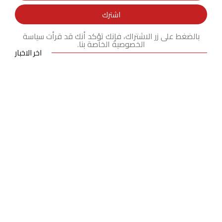
اشترك
بالضغط على زر الاشتراك، فإنك تؤكد أنك قد قرأت سياسة
الخصوصية الخاصة بنا.
اخر الاخبار
سفيرة مملكة البحرين لدى جمهورية
مصر العربية تنعى سفير فلسطين
بالقاهرة
أغسطس 9, 2026
حين يصبح الوعي مسؤولية
أغسطس 9, 2026
الأمين العام للجامعة العربية يستنكر
استهداف ناقلة نفط اماراتية أثناء
عبورها لمضيق هرمز ويحمل طهران
المسئولية عن التصعيد وتعطيل الحلول
الدبلوماسية
أغسطس 8, 2026