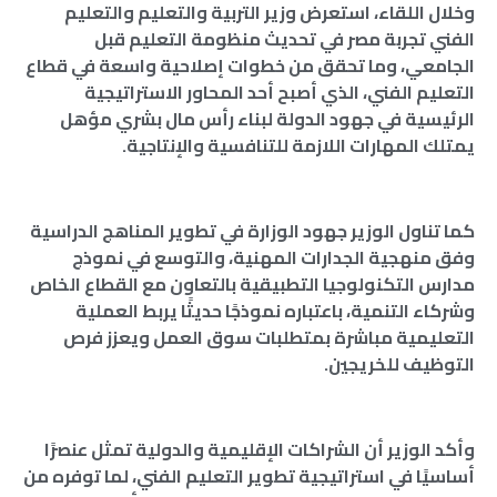
وخلال اللقاء، استعرض وزير التربية والتعليم والتعليم
الفني تجربة مصر في تحديث منظومة التعليم قبل
الجامعي، وما تحقق من خطوات إصلاحية واسعة في قطاع
التعليم الفني، الذي أصبح أحد المحاور الاستراتيجية
الرئيسية في جهود الدولة لبناء رأس مال بشري مؤهل
يمتلك المهارات اللازمة للتنافسية والإنتاجية.
كما تناول الوزير جهود الوزارة في تطوير المناهج الدراسية
وفق منهجية الجدارات المهنية، والتوسع في نموذج
مدارس التكنولوجيا التطبيقية بالتعاون مع القطاع الخاص
وشركاء التنمية، باعتباره نموذجًا حديثًا يربط العملية
التعليمية مباشرة بمتطلبات سوق العمل ويعزز فرص
التوظيف للخريجين.
وأكد الوزير أن الشراكات الإقليمية والدولية تمثل عنصرًا
أساسيًا في استراتيجية تطوير التعليم الفني، لما توفره من