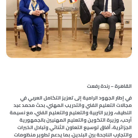
القاهرة – رندة رفعت
في إطار الجهود الرامية إلى تعزيز التكامل العربي في
مجالات التعليم الفني والتدريب المهني، بحث محمد عبد
اللطيف، وزير التربية والتعليم والتعليم الفني، مع نسيمة
أرحب، وزيرة التكوين والتعليم المهنيين بالجمهورية
الجزائرية، آفاق توسيع التعاون الثنائي وتبادل الخبرات
والتجارب الناجحة بين البلدين، بما يدعم تطوير منظومات