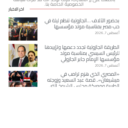
الخصوصية الخاصة بنا.
اخر الاخبار
بحضور الآلاف …الجازولية تنظم ليلة في
حب مصر بمناسبة مولد مؤسسها
أغسطس 7, 2026
الطريقة الجازولية تجدد دعمها وتإييدها
للرئيس السيسي بمناسبة مولد
مؤسسها الإمام جابر الجازولي
أغسطس 7, 2026
«المصري الذي هزم ترامب في
ميشيغان».. قصة عبد السعيد وزوجته
الطبيبة ومعركة مجلس الشيوخ التي
هزّت الحزب الديمقراطي الأمريكي
أغسطس 7, 2026
الأمين العام لجامعة الدول العربية يدين
الهجمات الحوثية على المملكة العربية
السعودية واليمن
أغسطس 7, 2026