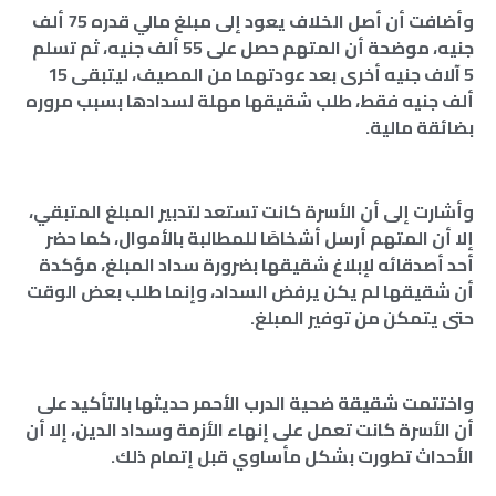
وأضافت أن أصل الخلاف يعود إلى مبلغ مالي قدره 75 ألف
جنيه، موضحة أن المتهم حصل على 55 ألف جنيه، ثم تسلم
5 آلاف جنيه أخرى بعد عودتهما من المصيف، ليتبقى 15
ألف جنيه فقط، طلب شقيقها مهلة لسدادها بسبب مروره
بضائقة مالية.
وأشارت إلى أن الأسرة كانت تستعد لتدبير المبلغ المتبقي،
إلا أن المتهم أرسل أشخاصًا للمطالبة بالأموال، كما حضر
أحد أصدقائه لإبلاغ شقيقها بضرورة سداد المبلغ، مؤكدة
أن شقيقها لم يكن يرفض السداد، وإنما طلب بعض الوقت
حتى يتمكن من توفير المبلغ.
واختتمت شقيقة ضحية الدرب الأحمر حديثها بالتأكيد على
أن الأسرة كانت تعمل على إنهاء الأزمة وسداد الدين، إلا أن
الأحداث تطورت بشكل مأساوي قبل إتمام ذلك.