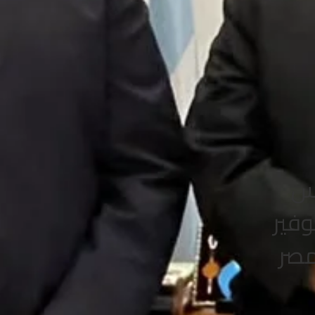
يس
وفير
مصر