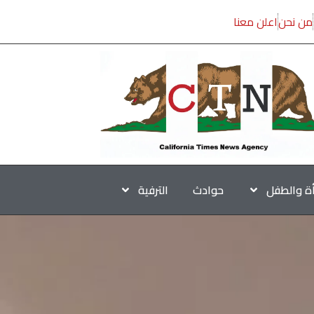
من نحن
اعلن معنا
أة والطفل
حوادث
الترفية