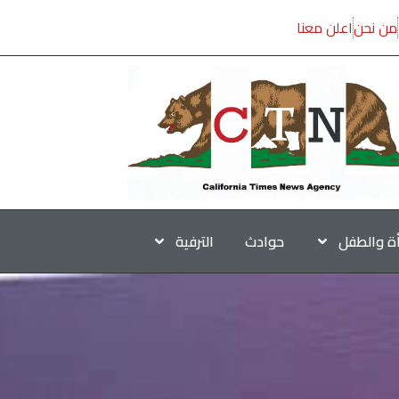
من نحن
اعلن معنا
أة والطفل
حوادث
الترفية