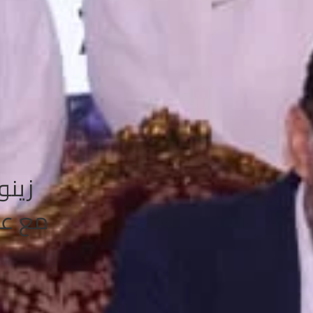
زينو
مع عم