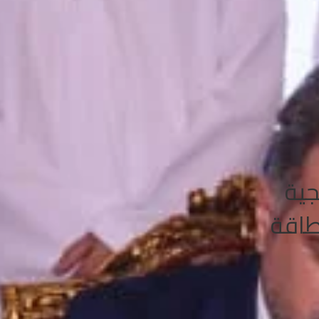
جية
طاقة