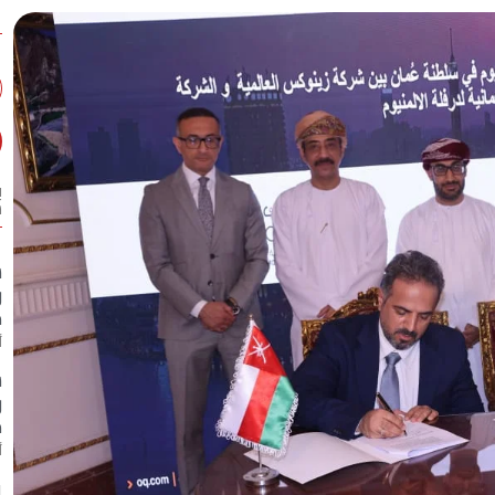
ب
س
ش
ر
م
أ
ش
ر
م
أ
ب