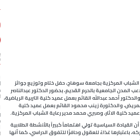
ب
س
ب
ة الشباب المركزية بجامعة سوهاج، حفل ختام وتوزيع جوائز
ل
م
عب المدن الجامعية بالحرم القديم، بحضور الدكتور عبدالناصر
دكتور أحمد عبدالله القائم بعمل عميد كلية التربية الرياضية،
أ
تمريض، والدكتورة زينب محمود القائم بعمل عميد كلية
ا
عميد كلية الاثار، وصبري محمد مدير رعاية الشباب المركزية.
و
م
القيادة السياسية تولي اهتماماً كبيراً بالأنشطة الطلابية
ا
 باعتبارها غذاءً للعقول وحافزًا للتفوق الدراسي، كما أنها
أ