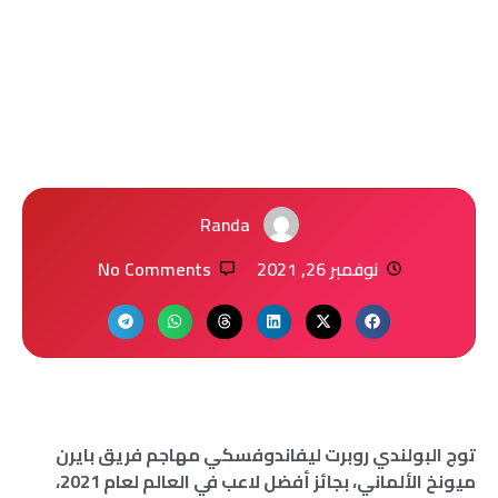
Randa
نوفمبر 26, 2021
No Comments
توج البولندي روبرت ليفاندوفسكي مهاجم فريق بايرن
ميونخ الألماني، بجائز أفضل لاعب في العالم لعام 2021،