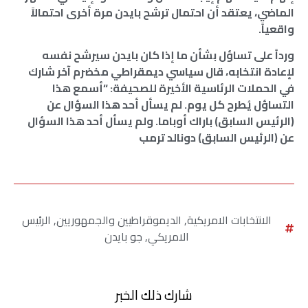
الماضي، يعتقد أن احتمال ترشح بايدن مرة أخرى احتمالاً
واقعياً.
ورداً على تساؤل بشأن ما إذا كان بايدن سيرشح نفسه
لإعادة انتخابه، قال سياسي ديمقراطي مخضرم آخر شارك
في الحملات الرئاسية الأخيرة للصحيفة: “أسمع هذا
التساؤل يُطرح كل يوم. لم يسأل أحد هذا السؤال عن
(الرئيس السابق) باراك أوباما. ولم يسأل أحد هذا السؤال
عن (الرئيس السابق) دونالد ترمب
الانتخابات الامريكية
,
الديموقراطيين والجمهوريين
,
الرئيس
الامريكي
,
جو بايدن
شارك ذلك الخبر