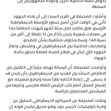
بخوض حملة انتخابية أخرى، وعودة الجمهوريين إلى
السلطة.
وأشارت الصحيفة في تقرير السبت إلى أن هذه الجهود
تأتي في الوقت الذي أصبح يُساور الأوساط الديمقراطية
الأوسع، قلق متزايد خلال ستة أشهر شهدت انخفاضاً حاداً
في معدلات شعبية بايدن بأكثر من 12 نقطة إلى أقل من
نسبة 40%، وسط مخاوف متنامية بشأن التضخم،
والصراعات الداخلية بين الديمقراطيين في واشنطن، وتعثر
الجهود التي تبذل في قطاع الصحة العامة لتجاوز جائحة
كورونا.
وأوضحت الصحيفة، أن الرسالة تهدف جزئياً إلى التقليل من
الافتراض السائد بين العديد من الديمقراطيين، بأن بايدن قد
لا يسعى إلى إعادة انتخابه نظراً لسنه وتراجع شعبيته، مع
إفساح المجال أمام نائب الرئيس كامالا هاريس، وغيرها من
المرشحين المحتملين للرئاسة.
ونقلت الصحيفة عن السيناتور الديمقراطي السابق عن
ولاية كونيتيكت كريس دود، وهو صديق لبايدن قوله إن