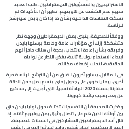
الاستراتيجيين والمسؤولين الديمقراطيين، طلب العديد
منهم عدم الكشف عن هويتهم، تظهر أن التأكيدات لم
تسكت النقاشات الداخلية بشأن ما إذا كان بايدن سيترشح
للرئاسة.
ووفقاً للصحيفة، يتبنى بعض الديمقراطيين وجهة نظر
متشككة إزاء أي مؤشرات عامة وخاصة يرسلها بايدن
وفريقه بشأن إعادة الانتخاب، بحجة أن هناك حافزاً لهم
لإبداء الاهتمام بولاية ثانية، بغض النظر عن نواياه
الحقيقية، لتجنب إضعاف مكانته.
في المقابل، يساور آخرون القلق من أن الترشح للرئاسة مرة
أخرى، ربما ينطوي على جدول زمني يتسم بمزيد من الدقة
مقارنة بحملة 2020 الهادئة نسبياً، التي أجريت إلى حد كبير
عن بعد، بسبب جائحة كورونا.
وذكرت الصحيفة أن التفسيرات تختلف حول نوايا بايدن حتى
بين أولئك الذين هم على اتصال وثيق بمن يوليهم ثقته، إذ
قال أحد الديمقراطيين المشاركين في الحملات للصحيفة،
إنهم لا يمكنهم إيجاد شخص واحد تحدثوا إليه في الشهر