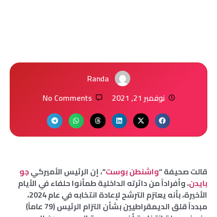
Randa
نوفمبر 21, 2021
No Comments
قالت صحيفة “
واشنطن بوست
“، إن الرئيس الأميركي
جو
بايدن
، وأفراداً من دائرته الداخلية طمأنوا حلفاء في الأيام
الأخيرة، بأنه يعتزم الترشح لإعادة انتخابه في عام 2024،
مبدداً قلق الديمقراطيين بشأن التزام الرئيس (79 عاماً)