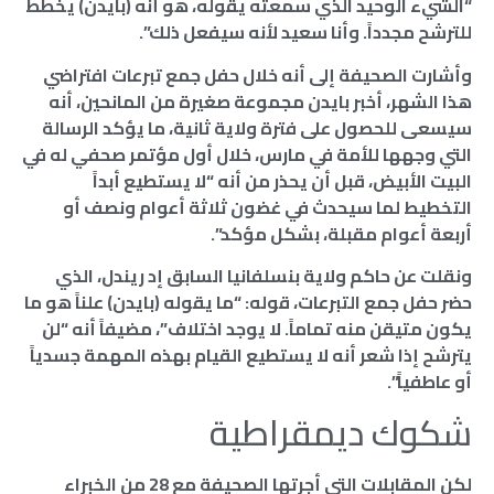
“الشيء الوحيد الذي سمعته يقوله، هو أنه (بايدن) يخطط
للترشح مجدداً. وأنا سعيد لأنه سيفعل ذلك”.
وأشارت الصحيفة إلى أنه خلال حفل جمع تبرعات افتراضي
هذا الشهر، أخبر بايدن مجموعة صغيرة من المانحين، أنه
سيسعى للحصول على فترة ولاية ثانية، ما يؤكد الرسالة
التي وجهها للأمة في مارس، خلال أول مؤتمر صحفي له في
البيت الأبيض، قبل أن يحذر من أنه “لا يستطيع أبداً
التخطيط لما سيحدث في غضون ثلاثة أعوام ونصف أو
أربعة أعوام مقبلة، بشكل مؤكد”.
ونقلت عن حاكم ولاية بنسلفانيا السابق إد ريندل، الذي
حضر حفل جمع التبرعات، قوله: “ما يقوله (بايدن) علناً هو ما
يكون متيقن منه تماماً. لا يوجد اختلاف”، مضيفاً أنه “لن
يترشح إذا شعر أنه لا يستطيع القيام بهذه المهمة جسدياً
أو عاطفياً”.
شكوك ديمقراطية
لكن المقابلات التي أجرتها الصحيفة مع 28 من الخبراء