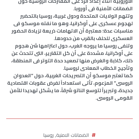
الأوروبية أثناء إعداد الرد على المقترحات الروسية حول
الضمانات الأمنية فى أوروبا.
وتتهم الولايات المتحدة ودول غربية، روسيا بالتحضير
لهجوم عسكرى على أوكرانيا، وهو ما نفته موسكو فى
مناسبات عدة؛ معتبرة أن الاتهامات ذريعة لزيادة الحضور
العسكرى للحلف بالقرب من حدودها.
وتنفى روسيا ما يروجه الغرب، حول اعتزامها شن هجوم
على أوكرانيا، مشددة على أن كل التقارير، التى تتحدث عن
ذلك، كاذبة والغرض منها تصعيد حدة التوتر فى المنطقة،
وتأجيج الخطاب المعادى لروسيا.
كما تعتبر موسكو أن التصريحات الغربية، حول “العدوان
الروسى” المزعوم، تأتى استعداداً لفرض عقوبات اقتصادية
جديدة، وتبريراً لتوسع الناتو شرقاً، ما يشكل تهديدا للأمن
القومى الروسى.
الضمانات الامنية
,
روسيا