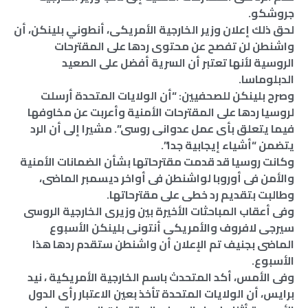
جروشكو.
لحق ذلك إعلان وزير الخارجية الأمريكى، أنطوني بلينكن، أن
واشنطن لن تفصح عن محتوى ردها على المقترحات
الروسية لأنها تعتبر أن السرية أفضل على الصعيد
الدبلوماسا.
وصرح بلينكن للصحفيين: “أن الولايات المتحدة أرسلت
لروسيا ردها على المقترحات الأمنية وأعربت عن مخاوفها
فيما يتعلق بأى عمل عدوانى روسى”. مشيرا إلى أن الرد
يتضمن “أشياء إيجابية جدا”.
وكانت روسيا قد قدمت مقترحاتها بشأن الضمانات الأمنية
والأمن فى أوروبا لواشنطن فى أواخر ديسمبر الماضى،
وطالبت بتقديم رد خطى على مقترحاتها.
وفى أعقاب المباحثات الأخيرة بين وزيرى الخارجية الروسى
سيرجى لافروف والأمريكى أنتونى بلينكن الأسبوع
الماضى بجنيف تم الإعلان أن واشنطن ستقدم ردها هذا
الأسبوع.
وفى الأمس، أكد المتحدث باسم الخارجية الأمريكية ، نيد
برايس، أن الولايات المتحدة تأخذ بعين الاعتبار رأى الدول