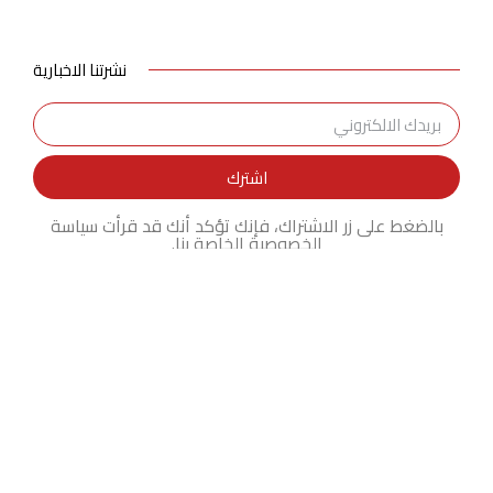
نشرتنا الاخبارية
اشترك
بالضغط على زر الاشتراك، فإنك تؤكد أنك قد قرأت سياسة
الخصوصية الخاصة بنا.
اخر الاخبار
قرار جمهوري بتعيين الاستاذة الدكتورة
شيرين عبد اللطيف عميدًا لكلية التربية
الموسيقية بجامعة العاصمة «حلوان
سابقا»
أغسطس 4, 2026
نبيل فهمي يُطالب بتحميل إسرائيل
مسئولية إجراءاتها الوحشية وغير
القانونية في قطاع غزة والضفة الغربية