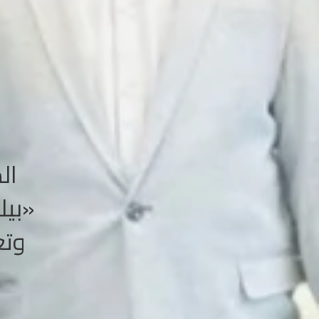
ال
وتع