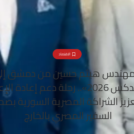
الاقتصاد
مهندس هيثم حسين من دمشق إل
«بيلدكس 2026».. رحلة دعم إعادة ال
زيز الشراكة المصرية السورية بصح
السفير المصري بالخارج