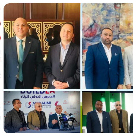
ب
س
ح
أ
ا
ي
ا
و
ا
ا