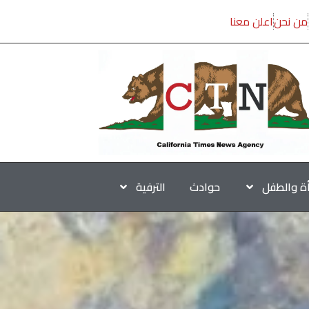
من نحن
اعلن معنا
أة والطفل
حوادث
الترفية