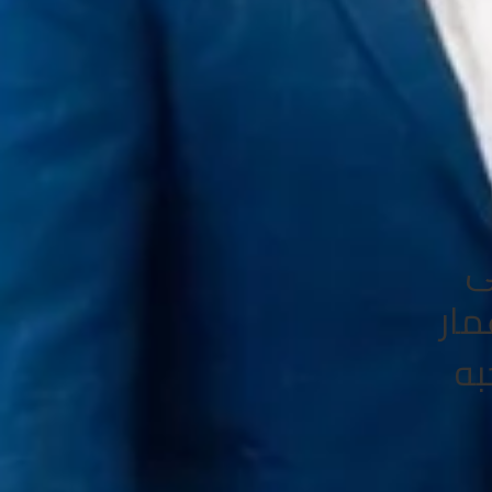
ى
إعمار
به