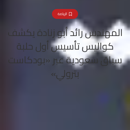
الرياضة
المهندس رائد أبو زنادة يكشف
كواليس تأسيس أول حلبة
سباق سعودية عبر «بودكاست
بترولي»