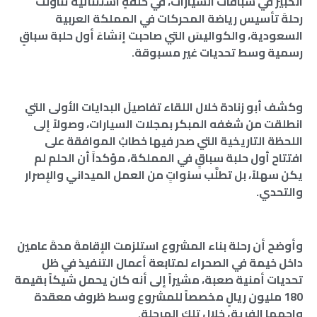
الخبيرَ في سباقات السيارات، في حلقةٍ استثنائية تناولت
رحلةَ تأسيس رياضة المحركات في المملكة العربية
السعودية، والكواليسَ التي صاحبت إنشاءَ أول حلبة سباقٍ
رسمية وسط تحديات غير مسبوقة.
وكشف أبو زنادة خلال اللقاء تفاصيلَ البدايات الأولى التي
انطلقت من شغفه المبكر بمجلات السيارات، وصولاً إلى
اللحظة التاريخية التي صدر فيها خطابُ الموافقة على
افتتاح أول حلبة سباقٍ في المملكة، مؤكداً أن الحلم لم
يكن سهلاً، بل تطلَّب سنواتٍ من العمل الميداني والإصرار
والتحدي.
وأوضح أن رحلة بناء المشروع استلزمت الإقامةَ مدةَ عامين
داخل خيمة في الصحراء لمتابعة أعمال التنفيذ في ظل
تحديات أمنية صعبة، مشيراً إلى أنه كان يحمل شيكاً بقيمة
180 مليون ريالٍ مخصصاً للمشروع وسط ظروف معقدة
واجهها الفريق خلال تلك المرحلة.