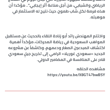
الرياضي والشبابي، من أجل صناعة أثر إيجابي.”.. مؤكدا أن
هذه فرصة لكل شاب طموح، حيث نتيح له الاستثمار في
موهبته.
واختتم المهندسُ رائد أبو زنادة اللقاء بالحديث عن مستقبل
المواهب السعودية في رياضة المحركات، مؤكداً أهمية
اكتشاف المبدعين الصغار ودعمهم، وكاشفاً عن مشروعه
الجديد «سعودي غوريلا» الرامي إلى تخريج جيلٍ سعودي
قادر على المنافسة في المضامير الدولي.
مشاهده الحلقه
https://youtu.be/X8GT47bwBSY
السعودية