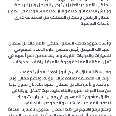
الملكي الأمير عبدالعزيز بن تركي الفيصل وزيرُ الرياضة
ورئيسُ اللجنة الأولمبية والبارالمبية السعودية في تطوير
القطاع الرياضي وتمكين المملكة من استضافة كبرى
الأحداث العالمية.
وأشاد بجهود صاحب السمو الملكي الأمير خالد بن سلطان
العبدالله الفيصل رئيسِ مجلس إدارة الاتحاد السعودي
للسيارات والدراجات النارية، وما يقدمه من دعمٍ أسهم في
تعزيز مكانة المملكة وجهةً عالمية لرياضات المحركات.
وفي هذا السياق، قال م. أبو زنادة: ” بعد أن تحققت
الإنجازات العظيمة بقيادة عرّاب الرؤية، وبدعم معالي وزير
الرياضة، والأمير خالد بن سلطان، حفزنا ذلك، بأن نكون جزءًا
من هذا الحراك الكبير والبناء عليه، حيث تتمثل رؤيتنا في
إطلاق مشروع ” الموهبين في مجال السيارات”، وذلك
لتحفيز المواهب والشباب والطموحين للانطلاق،
وتطويرمواهبهم في هذا المجال الحيوي، باعتبارنا امتدادًا
داعمًا ومكمّلًا للجهود الكبيرة التي تُبذل اليوم في القطاع