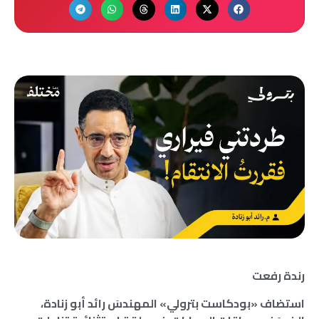
رندة رفعت
استضاف «بودكاست بترولي» المهندسَ رائد أبو زنادة،