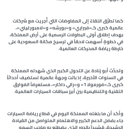
كما تطرَّق اللقاءُ إلى المفاوضات التي أُجريت مع شركات
عالمية كبرى كـ«فيراري» و«بورشه» و«لامبورغيني»،
بهدف إطلاق أولى البطولات الرسمية على أرض المملكة،
في خطوةٍ أسهمت لاحقاً في ترسيخ مكانة السعودية على
خارطة رياضة المحركات العالمية.
وتحدَّث أبو زنادة عن التحول الكبير الذي شهدته المملكة
في السنوات الأخيرة، إذ باتت وجهةً عالمية تستضيف أحداثاً
كبرى كـ«فورمولا 1» و«رالي داكار»، مستعرِضاً الفوارقَ
التقنية والتنظيمية بين أبرز سباقات السيارات العالمية.
وأكد أن ما بلغته المملكة اليوم في قطاع رياضة السيارات
جاء بفضل الدعم الكبير والاهتمام المتواصل من القيادة
الرشيدة، مُشيداً بالدور الذي يضطلع به صاحب السمو