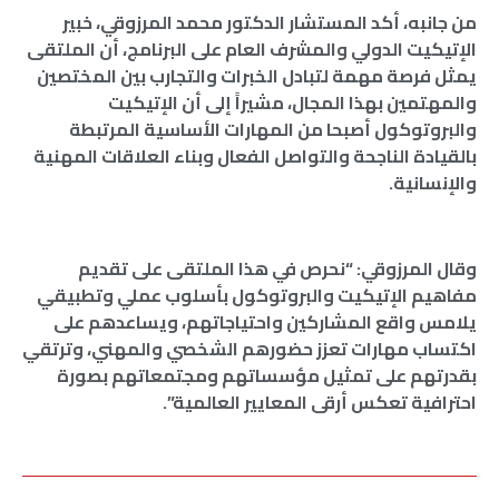
من جانبه، أكد المستشار الدكتور محمد المرزوقي، خبير
الإتيكيت الدولي والمشرف العام على البرنامج، أن الملتقى
يمثل فرصة مهمة لتبادل الخبرات والتجارب بين المختصين
والمهتمين بهذا المجال، مشيراً إلى أن الإتيكيت
والبروتوكول أصبحا من المهارات الأساسية المرتبطة
بالقيادة الناجحة والتواصل الفعال وبناء العلاقات المهنية
والإنسانية.
وقال المرزوقي: “نحرص في هذا الملتقى على تقديم
مفاهيم الإتيكيت والبروتوكول بأسلوب عملي وتطبيقي
يلامس واقع المشاركين واحتياجاتهم، ويساعدهم على
اكتساب مهارات تعزز حضورهم الشخصي والمهني، وترتقي
بقدرتهم على تمثيل مؤسساتهم ومجتمعاتهم بصورة
احترافية تعكس أرقى المعايير العالمية”.