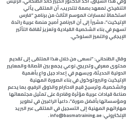
وفي هذا السياق، أكد الدكتور الخبير خالد الظنحاني، الرئيس
التنفيذي لمعهد بصمة للتدريب، أن الملتقى يأتي
استكمالاً لمسارات الموسم الثالث من برنامج “فارس
الإتيكيت”، مشيراً إلى أن البرنامج أصبح منصة عربية رائدة
تسهم في بناء الشخصية القيادية وتعزيز ثقافة التأثير
الإيجابي والتميز السلوكي.
وقال الظنحاني: “نسعى من خلال هذا الملتقى إلى تقديم
محتوى معرفي وتدريبي نوعي يجمع بين الأصالة والمعايير
الدولية الحديثة، ويسهم في إعداد جيل واعٍ بأهمية
الإتيكيت والبروتوكول في بناء الصورة المهنية
والشخصية، وترسيخ قيم الاحترام والذوق الرفيع، بما يدعم
صناعة قيادات عربية مؤثرة وقادرة على تمثيل مجتمعاتها
ومؤسساتها بأفضل صورة”، داعياً الراغبين في تطوير
مهاراتهم المهنية إلى التسجيل في الملتقى عبر البريد
الإلكتروني: info@basmatraining.ae .