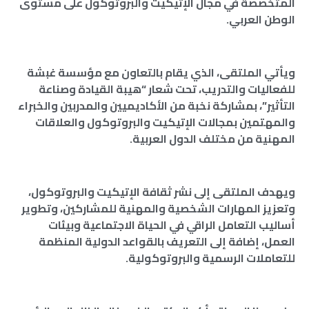
المتخصصة في مجال الإتيكيت والبروتوكول على مستوى
الوطن العربي.
ويأتي الملتقى، الذي يقام بالتعاون مع مؤسسة غبشة
للفعاليات والتدريب، تحت شعار “هيبة القيادة وصناعة
التأثير”، بمشاركة نخبة من الأكاديميين والمدربين والخبراء
والمهتمين بمجالات الإتيكيت والبروتوكول والعلاقات
المهنية من مختلف الدول العربية.
ويهدف الملتقى إلى نشر ثقافة الإتيكيت والبروتوكول،
وتعزيز المهارات الشخصية والمهنية للمشاركين، وتطوير
أساليب التعامل الراقي في الحياة الاجتماعية وبيئات
العمل، إضافة إلى التعريف بالقواعد الدولية المنظمة
للتعاملات الرسمية والبروتوكولية.