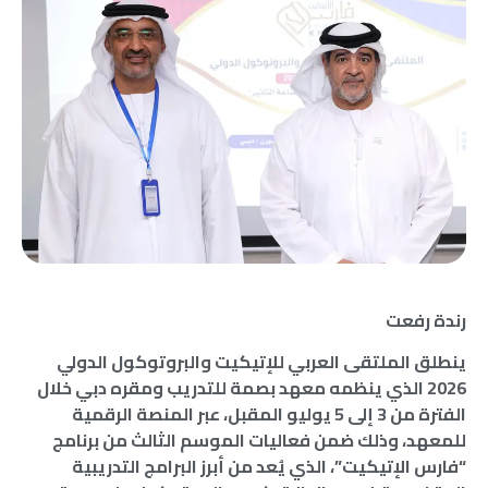
رندة رفعت
ينطلق الملتقى العربي للإتيكيت والبروتوكول الدولي
2026 الذي ينظمه معهد بصمة للتدريب ومقره دبي خلال
الفترة من 3 إلى 5 يوليو المقبل، عبر المنصة الرقمية
للمعهد، وذلك ضمن فعاليات الموسم الثالث من برنامج
“فارس الإتيكيت”، الذي يُعد من أبرز البرامج التدريبية