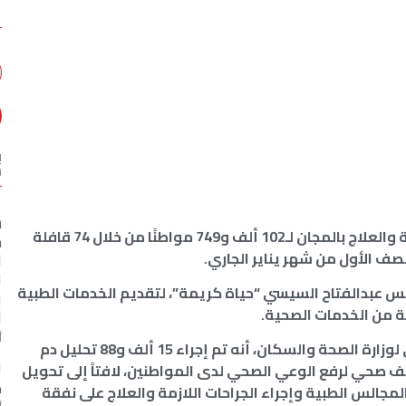
ب
س
س
أعلنت وزارة الصحة والسكان، تقديم الخدمة الطبية والعلاج بالمجان لـ102 ألف و749 مواطنًا من خلال 74 قافلة
ج
ف الأول من شهر يناير الجاري.
ا
ا
س عبدالفتاح السيسي “حياة كريمة”، لتقديم الخدمات الطبية
ب
ة من الخدمات الصحية.
ا
أ
وأوضح الدكتور حسام عبدالغفار، المتحدث الرسمي لوزارة الصحة والسكان، أنه تم إجراء 15 ألف و88 تحليل دم
ا
ت، وعقد 21 ألف و522 ندوة تثقيف صحي لرفع الوعي الصحي لدى المواطنين، لافتاً إلى تحويل
ك
المجالس الطبية وإجراء الجراحات اللازمة والعلاج على نفقة