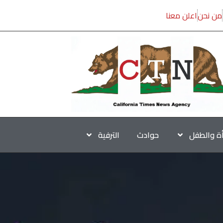
من نحن
اعلن معنا
أة والطفل
حوادث
الترفية