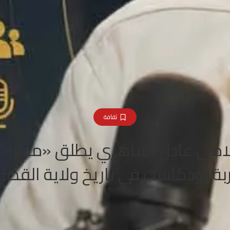
ثقافة
امي عادل القاهري يطلق «مدار»..
بة بودكاست في تاريخ ولاية القصر