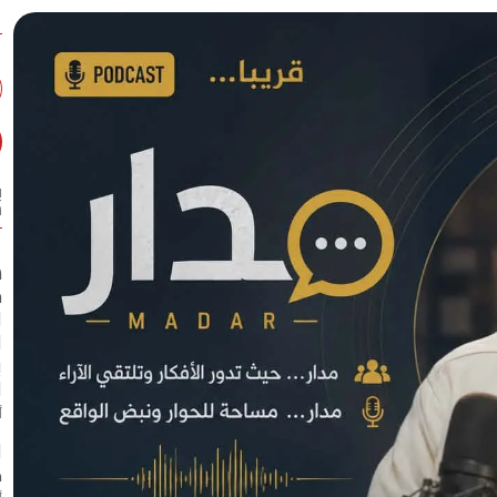
ب
س
س
ج
ا
ا
ب
ا
أ
ا
ك