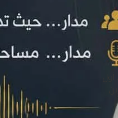
 أول
ين