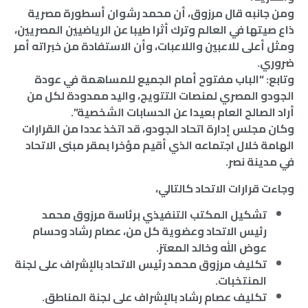
ومن جانبه قال مرزوق، أن محمد رشوان أسطورة مصرية
ذاع صيتها في العالم وترك أثرا طيبا عن الرياضيين المصريين،
ومثل أعلى للاعبين واللاعبات، وأن الاستفادة من خبراته أمر
ضروري.
وتابع: “الباب مفتوح أمام الجميع للمساهمة في عودة
الجودو المصري لمنصات التتويج، واليد ممدودة لكل من
أراد الصالح العام بعيدا عن الحسابات الشخصية”.
وكان مجلس إدارة اتحاد الجودو، قد اتخذ عددا من القرارات
الهامة خلال اجتماعه الذي أقيم مؤخرا بمقر مبنى الاتحاد
في مدينة نصر.
وجاءت قرارات الاتحاد كالتالي،
تشكيل المكتب التنفيذي برئاسة مرزوق محمد
رئيس الاتحاد وعضوية كل من، عصام رشاد وحسام
عوض الله وخالد المعتز.
تكليف مرزوق محمد رئيس الاتحاد بالإشراف على لجنة
المنتخبات.
تكليف عصام رشاد بالإشراف على لجنة المناطق.