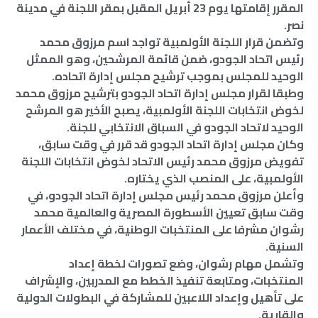
المقرر إقامتها يوم 23 أبريل المقبل بمقر اللجنة في مدينة
نصر.
وتضمن قرار اللجنة الأولمبية تواجد اسم مرزوق محمد
رئيس اتحاد الجودو، ضمن قائمة المرشحين، وهو الممثل
الوحيد للمجلس بموجب ترشيح مجلس إدارة اتحاده.
وطبقا لقرار مجلس إدارة اتحاد الجودو بترشيح مرزوق محمد
لخوض انتخابات اللجنة الأولمبية، يصبح الأخير هو المرشح
الوحيد لاتحاد الجودو في السباق الانتخابي للجنة.
وكان مجلس إدارة اتحاد الجودو قد قرر في وقت سابق،
تفويض مرزوق محمد رئيس الاتحاد لخوض انتخابات اللجنة
الأولمبية، على المنصب الذي يختاره.
وأعلن مرزوق محمد رئيس مجلس إدارة اتحاد الجودو، في
وقت سابق تعيين الأسطورة المصرية والعالمية محمد
رشوان مشرفا على المنتخبات الوطنية، في مختلف الأعمار
السنية.
وتشمل مهام رشوان، وضع تصورات لخطة إعداد
المنتخبات، ومتابعة تنفيذ الخطط مع المدربين، والإشراف
على تأهيل وإعداد اللاعبين للمشاركة في البطولات الدولية
والقارية.