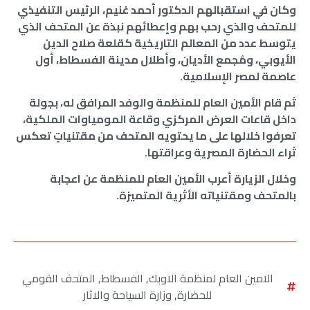
وكان في استقبالهم الدكتور أحمد غنيم، الرئيس التنفيذي
للمتحف والذي رحب بهم وإعطائهم نبذة عن المتحف الذي
يتوسط عدد من المعالم التاريخية كقلعة صلاح الدين
الأيوبي، ومُجمع الأديان، وأطلال مدينة الفسطاط، أول
عاصمة لمصر الإسلامية.
ثم قام الأمين العام للمنظمة والوفد المرافق له، بجولة
داخل قاعات العرض المركزي وقاعة المومياوات الملكية،
تعرفوا خلالها على ما يحتويه المتحف من مقتنياتٍ تعكس
ثراء الحضارة المصرية وعراقتها.
وخلال الزيارة أعرب الأمين العام للمنظمة عن اعجابة
بالمتحف ومقتنياته الأثرية المتميزة.
الامين العام لمنظمة الاوبك
,
الفسطاط
,
المتحف القومي
للحضارة
,
وزارة السياحة والاثار