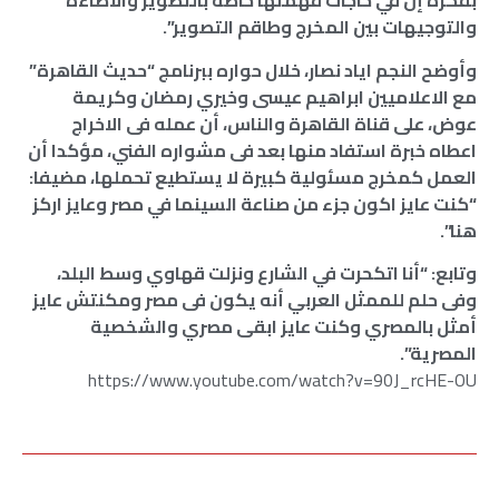
بفكرة إن في حاجات فهمتها خاصة بالتصوير والاضاءة
والتوجيهات بين المخرج وطاقم التصوير”.
وأوضح النجم اياد نصار، خلال حواره ببرنامج “حديث القاهرة”
مع الاعلاميين ابراهيم عيسى وخيري رمضان وكريمة
عوض، على قناة القاهرة والناس، أن عمله فى الاخراج
اعطاه خبرة استفاد منها بعد فى مشواره الفني، مؤكدا أن
العمل كمخرج مسئولية كبيرة لا يستطيع تحملها، مضيفا:
“كنت عايز اكون جزء من صناعة السينما في مصر وعايز اركز
هنا”.
وتابع: “أنا اتكحرت في الشارع ونزلت قهاوي وسط البلد،
وفى حلم للممثل العربي أنه يكون فى مصر ومكنتش عايز
أمثل بالمصري وكنت عايز ابقى مصري والشخصية
المصرية”.
https://www.youtube.com/watch?v=90J_rcHE-OU