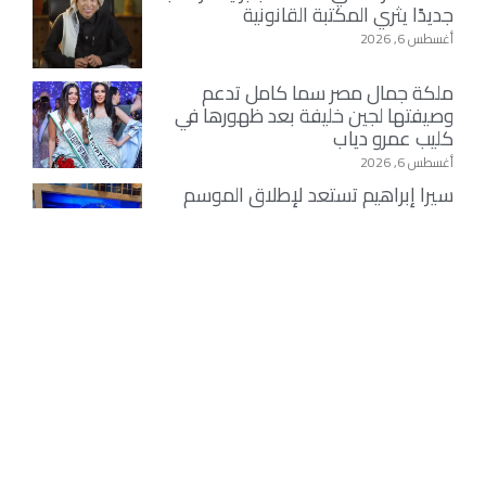
جديدًا يثري المكتبة القانونية
أغسطس 6, 2026
ملكة جمال مصر سما كامل تدعم
وصيفتها لجين خليفة بعد ظهورها في
كليب عمرو دياب
أغسطس 6, 2026
سيرا إبراهيم تستعد لإطلاق الموسم
الثالث من «اسمعني شكرًا» بعد نجاح
موسمين وتصدره التريند
أغسطس 6, 2026
بمشاركة الآلاف …إنطلاق إحتفالات
الطرق الصوفية بمولد الإمام جابر
الجازولي ….الثلاثاء المقبل
أغسطس 6, 2026
نقابة السادة الأشراف في ليبيا تهنئ
الملك محمد السادس بمناسبة الذكرى
27 لتربعه على العرش
أغسطس 6, 2026