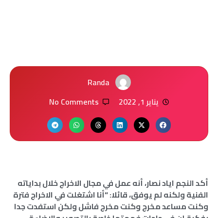
Randa
يناير 1, 2022
No Comments
أكد النجم اياد نصار، أنه عمل في مجال الاخراج خلال بداياته
الفنية ولكنه لم يوفق، قائلا: “أنا اشتغلت في الاخراج فترة
وكنت مساعد مخرج وكنت مخرج فاشل ولكن استفدت جدا