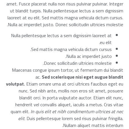
amet. Fusce placerat nulla non risus pulvinar pulvinar. Integer
ut blandit turpis. Nulla pellentesque lectus a sem dignissim
laoreet at eu elit. Sed mattis magna vehicula dictum cursus.
Nulla ac imperdiet justo. Donec sollicitudin ultricies molestie.
Nulla pellentesque lectus a sem dignissim laoreet at
eu elit.
Sed mattis magna vehicula dictum cursus.
Nulla ac imperdiet justo.
Donec sollicitudin ultricies molestie.
Maecenas congue ipsum tortor, ut fermentum dui blandit
ac.
Sed scelerisque nisi eget augue blandit
volutpat.
Etiam ornare urna at orci ultrices faucibus eget eu
nunc. Sed nibh ante, mollis non eros sit amet, posuere
blandit orci. In porta vulputate auctor. Etiam elit nunc,
hendrerit vel convallis aliquet, iaculis a metus. Cras vitae
quam elit.
In quis elit et nibh condimentum ultrices at nec
elit
. Duis pellentesque lorem sed risus pulvinar fringilla.
Nullam aliquet mattis interdum.