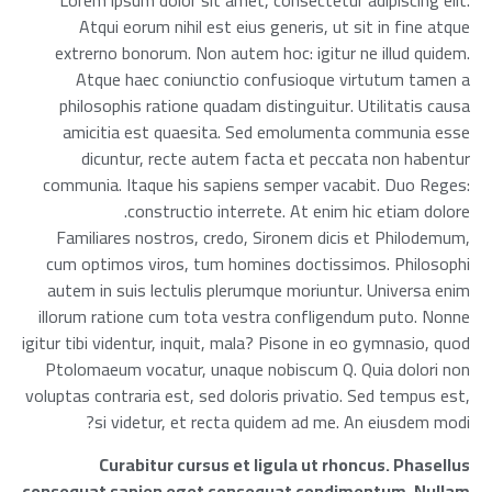
Lorem ipsum dolor sit amet, consectetur adipiscing elit.
Atqui eorum nihil est eius generis, ut sit in fine atque
extrerno bonorum. Non autem hoc: igitur ne illud quidem.
Atque haec coniunctio confusioque virtutum tamen a
philosophis ratione quadam distinguitur. Utilitatis causa
amicitia est quaesita. Sed emolumenta communia esse
dicuntur, recte autem facta et peccata non habentur
communia. Itaque his sapiens semper vacabit. Duo Reges:
constructio interrete. At enim hic etiam dolore.
Familiares nostros, credo, Sironem dicis et Philodemum,
cum optimos viros, tum homines doctissimos. Philosophi
autem in suis lectulis plerumque moriuntur. Universa enim
illorum ratione cum tota vestra confligendum puto. Nonne
igitur tibi videntur, inquit, mala? Pisone in eo gymnasio, quod
Ptolomaeum vocatur, unaque nobiscum Q. Quia dolori non
voluptas contraria est, sed doloris privatio. Sed tempus est,
si videtur, et recta quidem ad me. An eiusdem modi?
Curabitur cursus et ligula ut rhoncus. Phasellus
consequat sapien eget consequat condimentum. Nullam