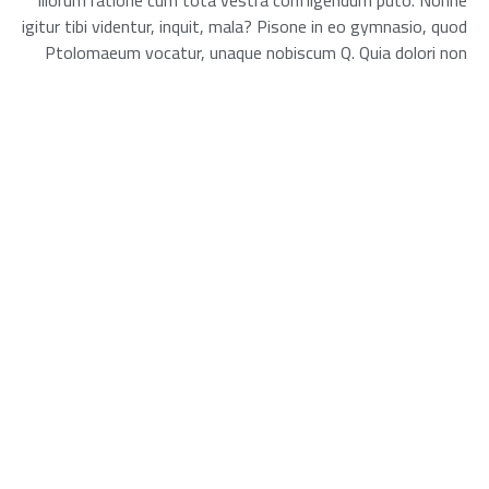
illorum ratione cum tota vestra confligendum puto. Nonne
igitur tibi videntur, inquit, mala? Pisone in eo gymnasio, quod
Ptolomaeum vocatur, unaque nobiscum Q. Quia dolori non
voluptas contraria est, sed doloris privatio. Sed tempus est,
si videtur, et recta quidem ad me. An eiusdem modi?
شارك ذلك الخبر