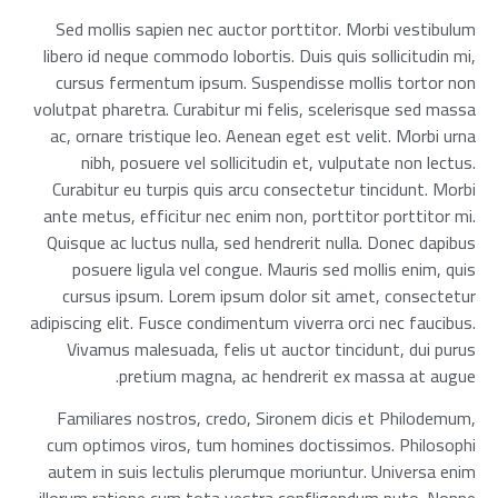
Sed mollis sapien nec auctor porttitor. Morbi vestibulum
libero id neque commodo lobortis. Duis quis sollicitudin mi,
cursus fermentum ipsum. Suspendisse mollis tortor non
volutpat pharetra. Curabitur mi felis, scelerisque sed massa
ac, ornare tristique leo. Aenean eget est velit. Morbi urna
nibh, posuere vel sollicitudin et, vulputate non lectus.
Curabitur eu turpis quis arcu consectetur tincidunt. Morbi
ante metus, efficitur nec enim non, porttitor porttitor mi.
Quisque ac luctus nulla, sed hendrerit nulla. Donec dapibus
posuere ligula vel congue. Mauris sed mollis enim, quis
cursus ipsum. Lorem ipsum dolor sit amet, consectetur
adipiscing elit. Fusce condimentum viverra orci nec faucibus.
Vivamus malesuada, felis ut auctor tincidunt, dui purus
pretium magna, ac hendrerit ex massa at augue.
Familiares nostros, credo, Sironem dicis et Philodemum,
cum optimos viros, tum homines doctissimos. Philosophi
autem in suis lectulis plerumque moriuntur. Universa enim