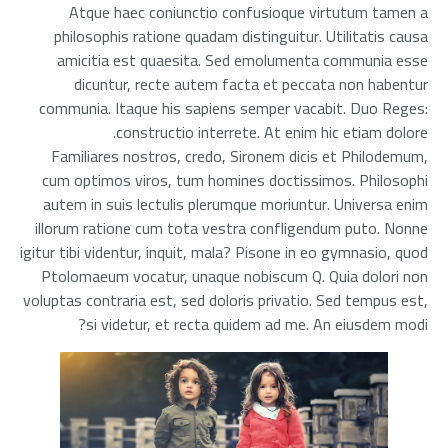
Atque haec coniunctio confusioque virtutum tamen a
philosophis ratione quadam distinguitur. Utilitatis causa
amicitia est quaesita. Sed emolumenta communia esse
dicuntur, recte autem facta et peccata non habentur
communia. Itaque his sapiens semper vacabit. Duo Reges:
constructio interrete. At enim hic etiam dolore.
Familiares nostros, credo, Sironem dicis et Philodemum,
cum optimos viros, tum homines doctissimos. Philosophi
autem in suis lectulis plerumque moriuntur. Universa enim
illorum ratione cum tota vestra confligendum puto. Nonne
igitur tibi videntur, inquit, mala? Pisone in eo gymnasio, quod
Ptolomaeum vocatur, unaque nobiscum Q. Quia dolori non
voluptas contraria est, sed doloris privatio. Sed tempus est,
si videtur, et recta quidem ad me. An eiusdem modi?