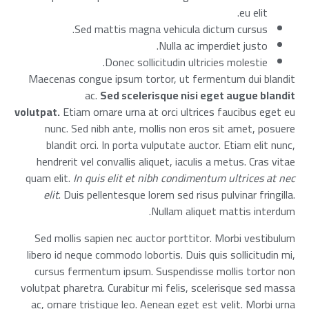
eu elit.
Sed mattis magna vehicula dictum cursus.
Nulla ac imperdiet justo.
Donec sollicitudin ultricies molestie.
Maecenas congue ipsum tortor, ut fermentum dui blandit
ac.
Sed scelerisque nisi eget augue blandit
volutpat.
Etiam ornare urna at orci ultrices faucibus eget eu
nunc. Sed nibh ante, mollis non eros sit amet, posuere
blandit orci. In porta vulputate auctor. Etiam elit nunc,
hendrerit vel convallis aliquet, iaculis a metus. Cras vitae
quam elit.
In quis elit et nibh condimentum ultrices at nec
elit
. Duis pellentesque lorem sed risus pulvinar fringilla.
Nullam aliquet mattis interdum.
Sed mollis sapien nec auctor porttitor. Morbi vestibulum
libero id neque commodo lobortis. Duis quis sollicitudin mi,
cursus fermentum ipsum. Suspendisse mollis tortor non
volutpat pharetra. Curabitur mi felis, scelerisque sed massa
ac, ornare tristique leo. Aenean eget est velit. Morbi urna