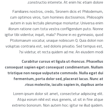
constructio interrete. At enim hic etiam dolore.
Familiares nostros, credo, Sironem dicis et Philodemum,
cum optimos viros, tum homines doctissimos. Philosophi
autem in suis lectulis plerumque moriuntur. Universa enim
illorum ratione cum tota vestra confligendum puto. Nonne
igitur tibi videntur, inquit, mala? Pisone in eo gymnasio, quod
Ptolomaeum vocatur, unaque nobiscum Q. Quia dolori non
voluptas contraria est, sed doloris privatio. Sed tempus est,
si videtur, et recta quidem ad me. An eiusdem modi?
Curabitur cursus et ligula ut rhoncus. Phasellus
consequat sapien eget consequat condimentum. Nullam
tristique non neque vulputate commodo. Nulla eget dui
fermentum, porta dolor sed, placerat lacus. Nunc at
risus molestie, iaculis sapien in, dapibus ante.
Lorem ipsum dolor sit amet, consectetur adipiscing elit.
Atqui eorum nihil est eius generis, ut sit in fine atque
extrerno bonorum. Non autem hoc: igitur ne illud quidem.