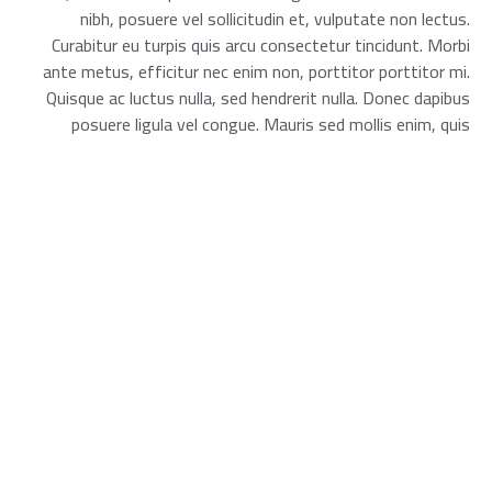
nibh, posuere vel sollicitudin et, vulputate non lectus.
Curabitur eu turpis quis arcu consectetur tincidunt. Morbi
ante metus, efficitur nec enim non, porttitor porttitor mi.
Quisque ac luctus nulla, sed hendrerit nulla. Donec dapibus
posuere ligula vel congue. Mauris sed mollis enim, quis
cursus ipsum. Lorem ipsum dolor sit amet, consectetur
adipiscing elit. Fusce condimentum viverra orci nec faucibus.
Vivamus malesuada, felis ut auctor tincidunt, dui purus
pretium magna, ac hendrerit ex massa at augue.
شارك ذلك الخبر