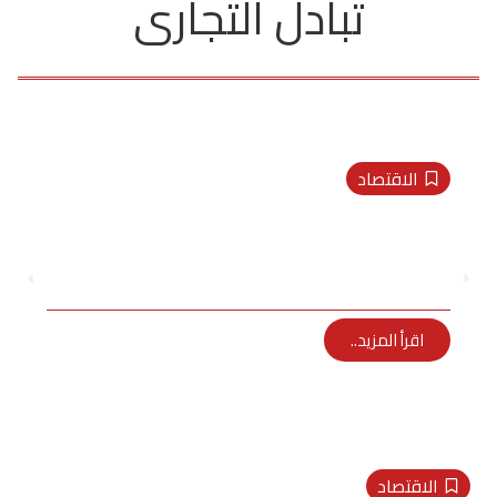
تبادل التجارى
الاقتصاد
جامع تبحث مع وزير الزراعة اللبنانى
سبل تيسير حركة التبادل التجارى بين
البلدين
Randa
ديسمبر 22, 2021
اقرأ المزيد..
الاقتصاد