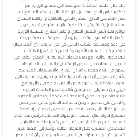
ذلك خلال جلسة المباحثات الموسعة التى عقدتها الوزيرة مع
الدكتور عباس الحاج حسن وزير الزراعة اللبناني والوفد المرافق له،
حضر اللقاء على الحلبي السفير اللبناني بالقاهرة و ابراهيم السجينى
مساعد الوزيرة للشوؤن الاقتصادية والوزير مفوض تجاري يحيي
الواثق بالله رئيس التمثيل التجاري و حاتم العشري مستشار الوزيرة
للاتصال المؤسسي. وقالت الوزيرة أن الحكومة المصرية حريصة
على دعم ومساندة الشعب اللبنانى فى ظل الازمات التى ألمت بلبنان
الشقيق خلال السنوات الأخيرة وذلك من خلال تعزيز العلاقات
الاقتصادية الحالية ، مع تعزيز علاقات الشراكة بين القطاع الخاص فى
البلدين للإستفادة من الفرص الإستثمارية المتاحة وبناء شراكات
تسهم فى زيادة معدلات التبادل التجارى والاستثمارات المشتركة.
وأشارت جامع إلى أن المباحثات تناولت أهمية مواجهة التحديات التى
تعترض نفاذ المنتجات الزراعية بين البلدين ، خاصة فى ظل توافق
الرؤي بين مسئولى الحكومتين بأهمية تعزيز العلاقات التجارية
والاقتصادية وبما يحقق المنفعة المشتركة للإقتصادين المصرى
واللبنانى على حد سواء ومن جانبه أكد الدكتور عباس الحاج حسن
وزير الزراعة اللبناني تقدير بلاده للدور المصرى الهام فى إستعادة
الاستقرار لدولة لبنان ، مشيداً بالتوجيهات المباشرة للرئيس عبد الفتاح
السيسي بدعم دولة لبنان من خلال دعم وتعزيز منظومة التعاون
الاقتصادى المشترك خلال المرحلة الحالية . وأشار إلى أهمية تعزيز
التعاون التجارى المشترك بين البلدين وبما يسهم فى أن تصبح مصر