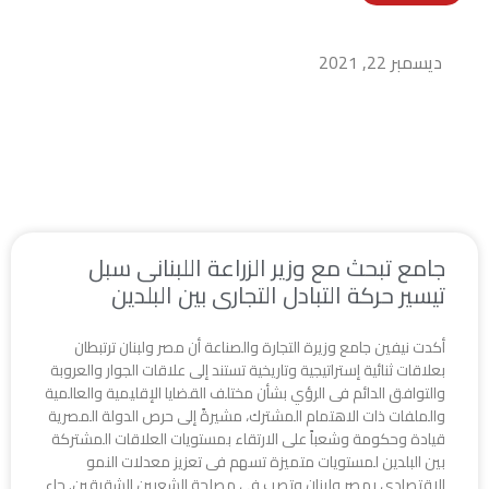
جامع تبحث مع وزير الزراعة اللبنانى سبل تيسير حركة
التبادل التجارى بين البلدين
ديسمبر 22, 2021
جامع تبحث مع وزير الزراعة اللبنانى سبل
تيسير حركة التبادل التجارى بين البلدين
أكدت نيفين جامع وزيرة التجارة والصناعة أن مصر ولبنان ترتبطان
بعلاقات ثنائية إستراتيجية وتاريخية تستند إلى علاقات الجوار والعروبة
والتوافق الدائم فى الرؤي بشأن مختلف القضايا الإقليمية والعالمية
والملفات ذات الاهتمام المشترك، مشيرةً إلى حرص الدولة المصرية
قيادة وحكومة وشعباً على الارتقاء بمستويات العلاقات المشتركة
بين البلدين لمستويات متميزة تسهم فى تعزيز معدلات النمو
الاقتصادى بمصر ولبنان وتصب فى مصلحة الشعبين الشقيقين. جاء