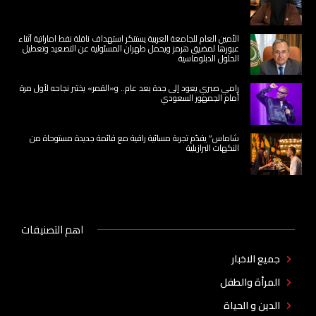
الأمين العام للجامعة العربية يستنكر استهداف ناقلة نفط اماراتية أثناء
عبورها لمضيق هرمز ويحمل طهران المسئولية عن التصعيد وتعطيل
الحلول الدبلوماسية
رامي صبري يعود إلى جدة بعد عام.. و«القمر» يختبر نجاحه لأول مرة
أمام الجمهور السعودي
شاماس” يقدّم تجربة مسائية راقية مع قائمة جديدة مستوحاة من
النكهات البرازيلية
اهم التصنيفات
جميع الاخبار
المرأة والطفل
الدين و الحياة