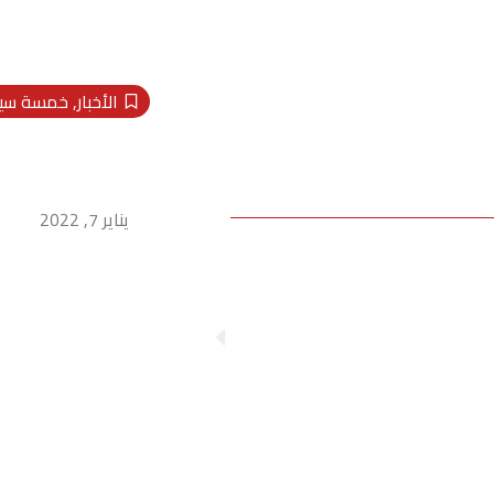
الأخبار
,
خمسة سيا
التنمية المحلية تتا
ت شرم الشيخ لوفود
استعدادات شرم ا
لوفود منتدى شب
العالم
يناير 7, 2022