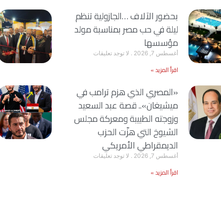
بحضور الآلاف …الجازولية تنظم
ليلة في حب مصر بمناسبة مولد
مؤسسها
أغسطس 7, 2026
لا توجد تعليقات
اقرأ المزيد »
«المصري الذي هزم ترامب في
ميشيغان».. قصة عبد السعيد
وزوجته الطبيبة ومعركة مجلس
الشيوخ التي هزّت الحزب
الديمقراطي الأمريكي
أغسطس 7, 2026
لا توجد تعليقات
اقرأ المزيد »
اعلانك هنا