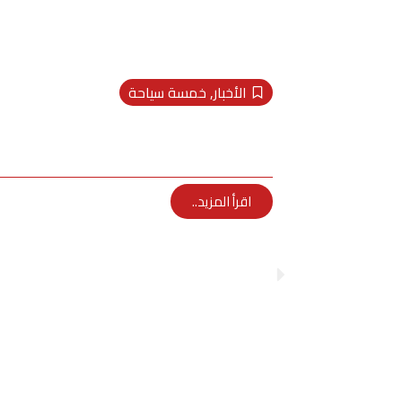
الأخبار
,
خمسة سياحة
التنمية المحلية تتابع استعدادا
منتدى شباب العالم
Randa
يناير 7, 2022
اقرأ المزيد..