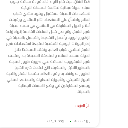
هذا الشأن..حيث قام اللواء خالد فودة محافظ جنوب
سيناء بجولةميدانية لمتابعة اللمسات النهائية
لاستعدادات المدينة لاستقبال وفود منتدي شباب
العالم واطمأن علي الاستعداد التام للمنتدى ورفرفت
أعلام الدول المشاركة في المنتدي في سماء مدينة
شرم الشيخ، وتتواصل خلال الساعات القادمة إنهاء زراعة
الزهور والورود وأعمال التخطيط والتجميل بالمدينة.في
إطار الجولات اليومية التفقدية لمتابعة استعدادات شرم
الشيخ لمنتدي شباب العالم، وتفقد المحافظ خلال
الجولة مسجد السلام والمنطقة المحيطة به، ومتحف
شرم الشيخووجه المحافظ علي ضرورة ظهور المدينة
بالمظهر اللائق والمشرف التي اعتادت شرم الشيخ
الظهور به واشاد به وفود العالم، مقدما الشكر والتحية
للجهاز التنفيذي والأجهزة المعاونة والمجتمع المدني
وجميع المشاركين في وضع اللمسات الجمالية
بالمدينة.
اقرأ المزيد »
يناير 7, 2022
لا توجد تعليقات