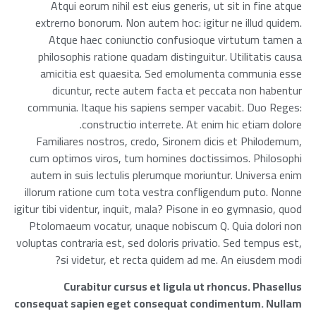
Atqui eorum nihil est eius generis, ut sit in fine atque
extrerno bonorum. Non autem hoc: igitur ne illud quidem.
Atque haec coniunctio confusioque virtutum tamen a
philosophis ratione quadam distinguitur. Utilitatis causa
amicitia est quaesita. Sed emolumenta communia esse
dicuntur, recte autem facta et peccata non habentur
communia. Itaque his sapiens semper vacabit. Duo Reges:
constructio interrete. At enim hic etiam dolore.
Familiares nostros, credo, Sironem dicis et Philodemum,
cum optimos viros, tum homines doctissimos. Philosophi
autem in suis lectulis plerumque moriuntur. Universa enim
illorum ratione cum tota vestra confligendum puto. Nonne
igitur tibi videntur, inquit, mala? Pisone in eo gymnasio, quod
Ptolomaeum vocatur, unaque nobiscum Q. Quia dolori non
voluptas contraria est, sed doloris privatio. Sed tempus est,
si videtur, et recta quidem ad me. An eiusdem modi?
Curabitur cursus et ligula ut rhoncus. Phasellus
consequat sapien eget consequat condimentum. Nullam