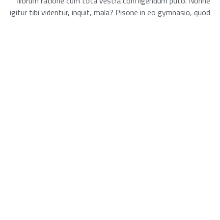
illorum ratione cum tota vestra confligendum puto. Nonne
igitur tibi videntur, inquit, mala? Pisone in eo gymnasio, quod
Ptolomaeum vocatur, unaque nobiscum Q. Quia dolori non
voluptas contraria est, sed doloris privatio. Sed tempus est,
si videtur, et recta quidem ad me. An eiusdem modi?
شارك ذلك الخبر