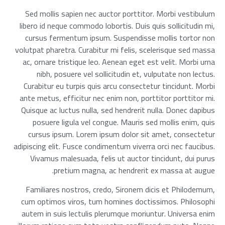
Sed mollis sapien nec auctor porttitor. Morbi vestibulum
libero id neque commodo lobortis. Duis quis sollicitudin mi,
cursus fermentum ipsum. Suspendisse mollis tortor non
volutpat pharetra. Curabitur mi felis, scelerisque sed massa
ac, ornare tristique leo. Aenean eget est velit. Morbi urna
nibh, posuere vel sollicitudin et, vulputate non lectus.
Curabitur eu turpis quis arcu consectetur tincidunt. Morbi
ante metus, efficitur nec enim non, porttitor porttitor mi.
Quisque ac luctus nulla, sed hendrerit nulla. Donec dapibus
posuere ligula vel congue. Mauris sed mollis enim, quis
cursus ipsum. Lorem ipsum dolor sit amet, consectetur
adipiscing elit. Fusce condimentum viverra orci nec faucibus.
Vivamus malesuada, felis ut auctor tincidunt, dui purus
pretium magna, ac hendrerit ex massa at augue.
Familiares nostros, credo, Sironem dicis et Philodemum,
cum optimos viros, tum homines doctissimos. Philosophi
autem in suis lectulis plerumque moriuntur. Universa enim