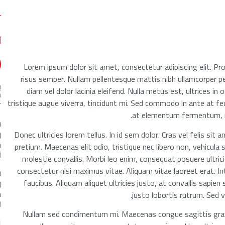
Lorem ipsum dolor sit amet, consectetur adipiscing elit. Pr
risus semper. Nullam pellentesque mattis nibh ullamcorper pel
ب
diam vel dolor lacinia eleifend. Nulla metus est, ultrices in 
س
tristique augue viverra, tincidunt mi. Sed commodo in ante at fe
at elementum fermentum, mag
ش
ر
Donec ultricies lorem tellus. In id sem dolor. Cras vel felis si
م
pretium. Maecenas elit odio, tristique nec libero non, vehicula 
أ
molestie convallis. Morbi leo enim, consequat posuere ultricie
consectetur nisi maximus vitae. Aliquam vitae laoreet erat. 
ش
ر
faucibus. Aliquam aliquet ultricies justo, at convallis sapi
م
justo lobortis rutrum. Sed 
أ
Nullam sed condimentum mi. Maecenas congue sagittis grav
ب