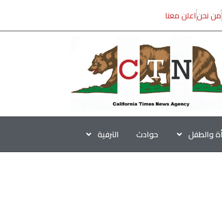
من نحن
اعلن معنا
أة والطفل
حوادث
الترفية