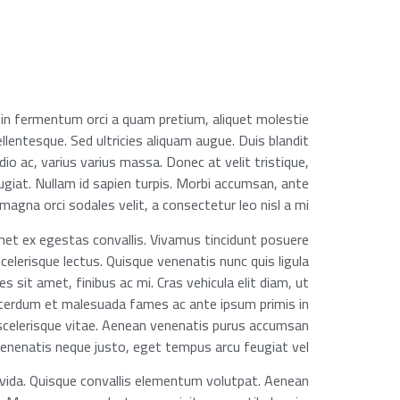
oin fermentum orci a quam pretium, aliquet molestie
lentesque. Sed ultricies aliquam augue. Duis blandit
odio ac, varius varius massa. Donec at velit tristique,
ugiat. Nullam id sapien turpis. Morbi accumsan, ante
na orci sodales velit, a consectetur leo nisl a mi.
t amet ex egestas convallis. Vivamus tincidunt posuere
scelerisque lectus. Quisque venenatis nunc quis ligula
s sit amet, finibus ac mi. Cras vehicula elit diam, ut
Interdum et malesuada fames ac ante ipsum primis in
en scelerisque vitae. Aenean venenatis purus accumsan
venenatis neque justo, eget tempus arcu feugiat vel.
ida. Quisque convallis elementum volutpat. Aenean