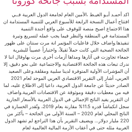
المستدامة بسبب جائحة كورونا
اكد أحمـد أبـو الغيـط ،الأمين العام لجامعة الدول العربية فــي
افتتاح أعمال النسخة الرابعة للأسبوع العربي للتنمية المستدامة ان
هذا الاجتماع اصبح منصة للوقوف على واقع أجندة التنمية
المستدامة في المنطقة والنظر فيما يجب عمله لتسريع وتيرة
تنفيذها.واضاف خلال فاعليات المؤتمر انة مرت سنتان على ظهور
الجائحة الصحية التي كانت حملاً ثقيلاً، واختباراً عصيباً للبشرية
جمعاء تجاوزت في آثارها ومداها أزمات أخرى مرت بهاوقال اننا لا
ندرك تبعات هذه الجائحة الاقتصادية والاجتماعية على نحو دقيق، إلا
أن المؤشرات الأولية المتوفرة لدينا سلبية ومقلقة.وعلى الصعيد
العربي، أشار إلى التقرير الاقتصادي العربي الموحد لعام 2021
الصادر حديثاً عن جامعة الدول العربية، داعيا إلى الاطلاع عليه، لما
فيه من معطيات دقيقة وموثوقة عن الاقتصادات العربية.واضاف
ان التقرير يفيد الناتج الإجمالي في الدول العربية بالأسعار الجارية
سجل انكماشاً قدره 11.5% مقارنة بعام 2019، وتُقدر الخسارة في
الناتج المحلي لعام 2020 – السنة الأولى من الجائحة – بأكثر من
220 مليار دولار… ويضيف التقرير بأن هذا التراجع لم تشهد الدول
العربية مثله حتى في أعقاب الأزمة المالية العالمية لعام