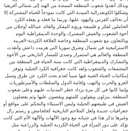
وبذلك أنقذوا شعوب المنطقة الممتدة من الهند إلى شمالي أفريقيا
وشكلوا الكونفدرالية الميدية التي كانت نموذجاً للحياة المشتركة إلا
أن تحالف الفرس واليهود عليها، وربما ما فعله و يفعله الكرد
الحاملين لفكر و فلسفة ورؤية المفكر والقائد عبدالله أوجلان من
أخوة الشعوب والعيش المشترك والوحدة الديمقراطية اليوم
وبالتعاون مع شعوب المنطقة وخاصة العلاقة الكردية-العربية
الاستراتيجية في شمال وشرق سوريا التي هزمت داعش وأنقذت
المنطقة والعالم هي استمرار وصدى للمسار التاريخي من الأخوة
والتشارك والديمقراطية التي كانت سنة الحياة في المنطقة بين
المجتمعات والشعوب.ولقد كانت جغرافية الكرد الجبلية وتوفر
إمكانيات الحياة الغنية فيها سبباً لعدم بحث الكرد عن طرق وسبل
الغزو والحرب والنهب وإقامة الدول والسلطات والأمبرطوريات
وإنما كانوا في كل مرة يزداد خطر المدنيات عليهم وعلى شعوب
المنطقة، ينزلون ويقولون كلمتهم ويقضون عليها وثم يفضلون
العيش في طبيعتهم الجبلية وليس الاستيلاء والتحكم على مواقع أو
جغرافيات جديدة ولعل الملاحم التاريخية كجلجامش و رستم زال
وغيرها تذكر هذا في جنباته مع وجود الآلهات والآلهة الأم التي كانت
تؤكد على دور المرأة في الحياة الكردية الجبلية والزراعية مثل