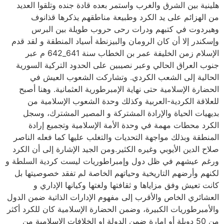
هلينية بين الشرق والغرب واستمر بعده قادة جنده وتلقوا العديد
من الهزائم على يد الكرد وطبيعة مناطقهم يذكرها قذانوف
وهيردوت في كتبهم ودرات رحى حروب طويلة بين البرس
وإسكندر إلا أن كان الرومان والبيزنطة أسياد المنطقة و لقد قدم
الإسلام زمن الخليفة عمر بن الخطاب سنة 641_642 م عبر
جنوب العراق الحالي وعبر نصيبين على الحدود التركية السورية
الحالية إلى الشعب الكردي. وتشاركت الشعوب العيش في
الحضارة الإسلامية حتى نهاية الإمبرطورية العثمانية. وهنا أصبح
للعلاقة الكردية-العربية وكذلك وحدة الشعوب الإسلامية من
بديهيات الحياة والإرادة المشتركة و المصير المشترك، وسجل
الكرد محطات مهمة في وحدة الأمة الإسلامية وتجميع إرادة
المنطقة وبذلك مواجهة التحديات والتغلب عليها كما فعله الناصر
صلاح الدين الأيوبي وغيره الكثير.ومن الجيد الإشارة إلى أن الكرد
ورغم عيشهم في ظل دول وإمبراطوريات ليست كردية السلطة و
لكنهم وأرضهم التاريخية وحياتهم الخاصة لم تفقد خصوصيتها بل
كانت تعيش وفق مزاياها و ثقافتها ولغتها وكيانها الإداري و
العشائري الخاص والأقرب إلى مفهوم الإدارات الذاتية ضمن الدول
والأمبرطوريات الكبيرة، وضمن الحضارة الإسلامية كان للكرد أكثر
من 50 دويلة أو إمارة ضمن الدولة او الخلافات الإسلامية من