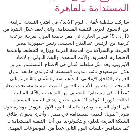
المستدامة بالقاهرة
شاركت سلطنة عُمان، اليوم “الأحد”، في افتتاح النسخة الرابعة
من الأسبوع العربي للتنمية المستدامة، والتي تُعقد خلال الفترة من
13 إلى 15 فبراير الجاري في مقر جامعة الدول العربية، برعاية
كريمة من الرئيس عبدالفتاح السيسي رئيس جمهورية مصر
العربية، وبالشراكة بين الجامعة العربية ووزارة التخطيط والتنمية
الاقتصادية المصرية، والأمم المتحدة، والبنك الدولي، والاتحاد
الأوروبي. وقد مثّل سلطنة عُمان في الافتتاح، المستشار بدر بن
هلال البوسعيدي نائب مندوب السلطنة الدائم لدى جامعة الدول
العربية والمُلحق الإعلامي المكلّف بسفارة عُمان بالقاهرة.وتأتي
النسخة الرابعة من الأسبوع العربي للتنمية المستدامة، تحت شعار
“معاً لتعافي مستدام”، للتخفيف من التداعيات والآثار السلبية
لجائحة كورونا “كوفيد19” على تحقيق أهداف التنمية المستدامة
في الدول العربية. وتشهد جلسات اليوم الأول عروض موجزة حول
تقرير “تمويل التنمية المستدامة في مصر”، وأخرى بعنوان إطلاق
الشبكة العربية للعلوم والتكنولوجيا من أجل التنمية المستدامة ..
كما ستناقش جلسات اليوم الثاني عدداً من الموضوعات المهمة،