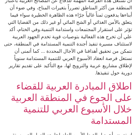
أن نستغل هذه الفرصة المهمة للدفاع عن المصالح العربية باعتبار
المنطقة من أكثر المناطق تضرراً بتغيرات المناخ، وفي ضوء أن
أبناءها يدفعون ثمناً غالياً جرّاء هذه الظاهرة الخطيرة سواء فيما
يتعلق بالأمن الغذائي أو الشح المائي أو غير ذلك من القضايا التي
تؤثر على استقرار المجتمعات واستدامة التنمية.وفي الختام، أكد
علي أن تخرج هذه الفعالية بتوصيات قوية تخدم الجهود العربية
لاستئناف مسيرة تنفيذ أجندة التنمية المستدامة في المنطقة، حتى
نتمكن من تحقيق أهدافنا في الآجال المحددة … كما أتمنى أن
نستغل فرصة انعقاد الأسبوع العربي للتنمية المستدامة سنوياً
لإطلاق مشاريع عربية والترويج لها، مع التأكيد على تقديم تقارير
دورية حول تنفيذها.
اطلاق المبادرة العربية للقضاء
على الجوع في المنطقة العربية
خلال الأسبوع العربي للتنمية
المستدامة
استعرض أحمد ابوالغيط الأمين العام لجامعه الدول العربيه ،تقرير