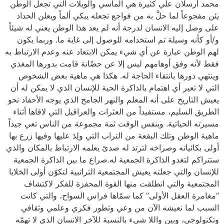
محمد أرسلان علي كثيرة هي المآسي والويلات التي تجعل الوطن
يئن مفجوعاً لما حلَّ به من فواجع تجعله يبكي ألماً ويعلن الحداد
على وصل إليه الانسان لدرجة أنه لم يعد هذا الوطن يعني له شيئاً
و/أو كأنه وسيلة تم استخدامه للوصول إلى غاية ما. وربما يكون
لهم الوطن عبارة عن أي شيء يمكن الابتعاد عنه وعدم الارتباط به
فقط لأنه وفق أوهامهم ليس إلا عن حضّانة قامت بدورها المغذي
وينتهي دورها بانتفاء الحاجة له. هكذا هي ماهية بعض الشخوص
التي لا تعير أي اهتمام بالذاكرة الحية للإنسان الذي لا يمكن له أن
يعيش التاريخ على أنه المعلم والنهر الجامح الذي يوجه الأحفاد نحو
الطريق السليم، مستفيداً من العثرات والعراقيل التي لاقاها أثناء
مسيرته الحياتية. وبنفس الوقت ثمة مجموعة من الناس تعي جيداً
ماهية الوطن وتلك البقعة من التراب التي ولِدَ عليها وفيها زرع بها
أولى بكائياته وصراخه لترتد له صدىً يعلمه الارتباط بالمكان والذي
ستتراكم لتغدو الذاكرة الجمعية له.صراع ما بين الذاكرة الجمعية
للإنسان والتي جعلته يعيش المجتمعية التراتبية لتكوّن أولى الخلايا
المجتمعية والتي انطلقت منها القوة المحفزة للفكر لاكتشاف
“مغامرة العقل الأولى” كما سمّاها فراس السواح، والتي كانت
السبب لما نعيشه الآن من وعي وتطور فكري وعلمي وثقافي
وتكنولوجي، وبين واللا شيء بالنسبة للآخر الانسان الذي لا تهمّه