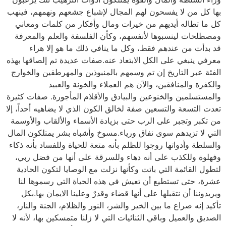
بها كل من لا يفسحون لهم المجال لإشباع جشعهم ونهمهم، فينهب
كل ما تطاله أيديهم من خيرات ومال وأفكار من كلمات ومعاني
ومصطلحات لينسبوها لأنفسهم، وكأن الفلسفة والعلم والمعرفة
قد بدأت من عندهم فقط، وكل ما ينافي ذلك ما هو إلا هراء
معرفي ينبغي على الكل الابتعاد عنه.صفات عديدة تم إلصاقها بهذه
الفئة عبر التاريخ إن تم وسمهم بالمنبوذين والمهرطقين والخوارج
والكفرة والمنافقين، والآن هم العملاء والخونة والعبيد
والمستسلمين والخنوعين والبيادق والأقلام المأجورة. صفات كثيرة
تعدت التسعة والتسعين صفة لخالق الكون الذي لا يضاهيه أحداً، إلا
من تكبر وتجبر على الرب حتى بزيادة الأسماء والألقاب والأوسمة
التي لا تزيدهم سوى نفاق ورياء.مسوخ وأشباه بشر يمتلكون المال
والسلطة وأدواتها روجوا للظلم بأنه متعة للحياة وللفساد بأنه ذكاء
وفهلوة وللكذب على أنه دهاء وللسرقة على أنها من فضل ربي،
لتطول القائمة التي باتت وكأنها نزلت مع الوصايا لتكون الحادية
عشرة، حتى تستطيع أن تعيش في هذه الحياة التي رسموها لنا
ويريدوننا أن نتقبلها على أنها قضاء وقدرٌ وعلينا الايمان بها.بكل
تأكيد إنه صراع ما بين الخير والشر، النور والظلام، الجنة والنار،
الصديق والعميل وباقي الثنائيات التي لا زلنا متمسكين بها، لأنه لا