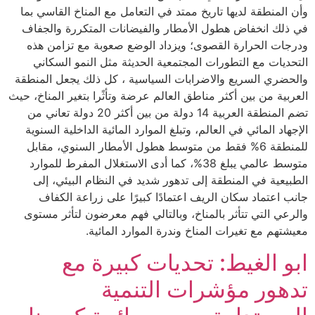
وأن المنطقة لديها تاريخ ممتد في التعامل مع المناخ القاسي بما
في ذلك انخفاض هطول الأمطار والفيضانات المتكررة والجفاف
ودرجات الحرارة القصوى؛ ويزداد الوضع صعوبة مع تزامن هذه
التحديات مع التطورات المجتمعية الحديثة مثل النمو السكاني
والحضري السريع والاضرابات السياسية ، كل ذلك يجعل المنطقة
العربية من بين أكثر مناطق العالم عرضة وتأثًرا بتغير المناخ، حيث
تضم المنطقة العربية 14 دولة من بين أكثر 20 دولة تعاني من
الإجهاد المائي في العالم، وتبلغ الموارد المائية الداخلية السنوية
للمنطقة 6% فقط من متوسط هطول الأمطار السنوي، مقابل
متوسط عالمي يبلغ 38%، كما أدى الاستغلال المفرط للموارد
الطبيعية في المنطقة إلى تدهور شديد في النظام البيئي، إلى
جانب اعتماد سكان الريف اعتمادًا كبيرًا على زراعة الكفاف
والرعي التي تتأثر بالمناخ، وبالتالي فهم معرضون لتأثر مستوى
معيشتهم مع تغيرات المناخ وندرة الموارد المائية.
ابو الغيط: تحديات كبيرة مع
تدهور مؤشرات التنمية