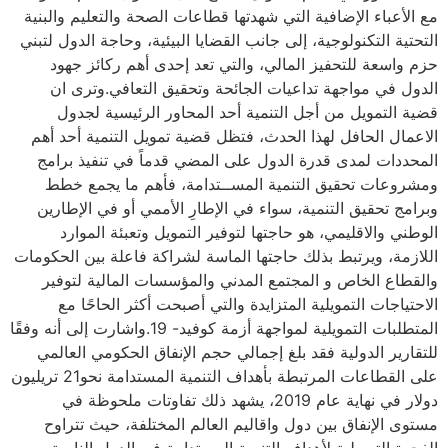
مع الأعباء الإضافية التي شهدتها قطاعات الصحة والتعليم والبنية
التحتية التكنولوجية، إلى جانب القضايا البيئية، وحاجة الدول لتبني
حزم واسعة للتحفيز المالي، والتي تعد إحدى أهم ركائز جهود
الدول في مواجهة تداعيات الجائحة وتحقيق التعافي.وترى ان
قضية التمويل من أجل التنمية أحد المحاور الرئيسية لجدول
الاعمال الحافل لهذا الحدث، فتظل قضية تمويل التنمية أحد أهم
المحددات لمدى قدرة الدول على المضي قدماً في تنفيذ برامج
ومشروعات تحقيق التنمية المســتدامة، فأهم ما يجمع خطط
وبرامج تحقيق التنمية، سواء في الإطارِ الأممي أو في الإطارين
الوطني والاقليمي، هو حاجتها لتوفير التمويل وتعبئة الموارد
اللازمة، ويرتبط بذلك حاجتها الماسة لشراكة فاعلة بين الحكومات
والقطاع الخاص و المجتمع المدني والمؤسسات المالية لتوفير
الاحتياجات التمويلية المتزايدة والتي أصبحت أكثر الحاحًا مع
المتطلبات التمويلية لمواجهة أزمة كوفيد- 19.واشارت إلى أنه وفقًا
للتقارير الدولية فقد بلغ إجمالي حجم الإنفاق الحكومي العالمي
على القطاعات المرتبطة بأهداف التنمية المستدامة نحو21 تريليون
دولار في نهاية عام 2019، يشهد ذلك تفاوتات ملحوظة في
مستوى الإنفاق بين دول واقاليم العالم المختلفة، حيث تتراوح