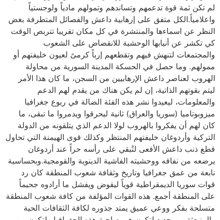
لم تكن ثمة قوة تدعمهم وتساندهم وتمولهم مادياً ولوجستياً
واعلامياً.الكل متفق على إرهابية داعش والفصائل المتطرفة بغض
النظر عن اسماءها والمنتشرة في كل مكان تقريبا تتربص الوقت
كي تكشر عن أنيابها الوحشية للانقضاض على الشعوب
والمجتمعات لتنهش فيهم وتقطعهم إرباً كرمىً لعيون خليفتهم أو
ممولهم. وما حصل في الحسكة المدينة السورية من محاولة
الهروب لعناصر داعش الإرهابيين من السجن، ما كان هذا الأمر
ليتم بقوتهم الذاتية، إن لم يكن هناك من يقدم لهم الدعم
والمعلومات، ليعيدوا نشر هذه الفئة الضالة في ربوع جغرافيا
ميزوبوتاميا (سوريا والعراق) ثانية ليحرقوا ويدمروا ما تبقى، ما
كان لهم أن يفكروا بالهروب لولا الدعم الذي يتلقونه من الدولة
التركية وأردوغان خليفتهم المنتظر وكذلك قوى الهيمنة التي تحاول
قطع ذنب داعش الأفعى لتُبقي على رأسه حراً عند أردوغان
يرضعه من نفاقه ووحشيته الفاشية الدينوية والقومجية.وبحساسية
نابعة من عمق جغرافيا وتاريخ وثقافة شعوب المنطقة كان رد
قوات سوريا الديمقراطية قوياً ليقوض ويفشل ما أرادوه جحيماً
على المنطقة أجمع. هذه القوات المؤلفة من كافة شعوب المنطقة
متسلحة بفكر ووعي عميق يمتد جذوره لكافة الثقافات الحية
والمنبعثة من جديد لتكون هي صاحبة هذه الجغرافيا ولتكون من