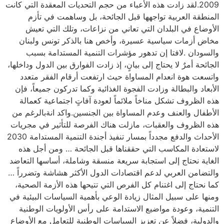
2009.لقد زادت هذه الأعباء من حجم التحديات المعقدة التي كانت
المنطقة العربية تواجهها قبل الجائحة، بل وساهمت في تأزم
الأوضاع في البلدان التي تعاني من نزاعات، وتلك التي تعيش
مخاض أزمات سياسية عسيرة، وأخص هنا بالذكر تونس ولبنان
والسودان .لافتا إن تدهور مؤشرات التنمية المستدامة بسبب
الجائحة أمرٌ لا يحتاج إلى بيانٍ، إذ زادت الفوارق بين الدول وداخلها،
واتسعت هوة انعدام المساواة حيث ارتفعت أرقام الفقر متعدد
الأبعاد والبطالة وزادت الفجوة الغذائية وكما تدركون جميعاً، فإن
هذه الظروف تشكل مناخاً ملائماً لعودة آفاتٍ اجتماعية كعمالة
الأطفال والعنف وعدم المساواة بين الجنسين.واكد انةبالرغم من
هذه الظروف والعقبات، مازلت هناك الفرصة للتأثير في مجريات
الأحداث والدفع مجدداً بمسار تنفيذ أجندة التنمية المستدامة 2030
لاستعادة المكاسب التي حققناها قبل الجائحة … ومن أجل هذه
الغاية نحتاج إلى استجابة سريعة منسقة وشاملة، أساسها التعاضد
والتضامن العربي لدعم اقتصادات الدول الأكثر هشاشة وتضرراً …
كما نحتاج إلى اغتنام كل الفرص التي تتيحها هذه الأزمة الصحية،
ومنها على سبيل المثال زيادة الوعي بأهمية السياسات البيئية في
التنمية، وعودة مواضيع الاستدامة على رأس الأولويات الوطنية
والدولية، فضلاً عن تعزيز السياسات الوطنية للتعامل مع الأوضاع