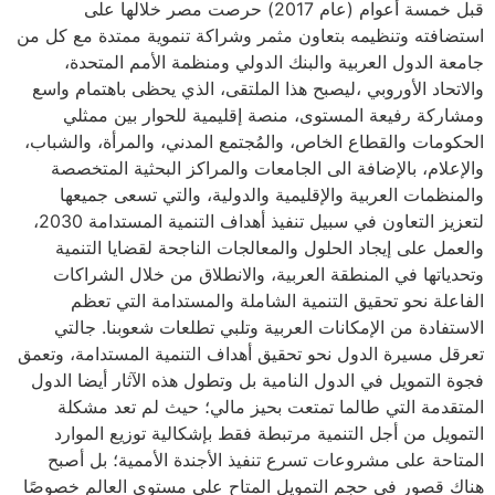
قبل خمسة أعوام (عام 2017) حرصت مصر خلالها على
استضافته وتنظيمه بتعاون مثمر وشراكة تنموية ممتدة مع كل من
جامعة الدول العربية والبنك الدولي ومنظمة الأمم المتحدة،
والاتحاد الأوروبي ،ليصبح هذا الملتقى، الذي يحظى باهتمام واسع
ومشاركة رفيعة المستوى، منصة إقليمية للحوار بين ممثلي
الحكومات والقطاع الخاص، والمُجتمع المدني، والمرأة، والشباب،
والإعلام، بالإضافة الى الجامعات والمراكز البحثية المتخصصة
والمنظمات العربية والإقليمية والدولية، والتي تسعى جميعها
لتعزيز التعاون في سبيل تنفيذ أهداف التنمية المستدامة 2030،
والعمل على إيجاد الحلول والمعالجات الناجحة لقضايا التنمية
وتحدياتها في المنطقة العربية، والانطلاق من خلال الشراكات
الفاعلة نحو تحقيق التنمية الشاملة والمستدامة التي تعظم
الاستفادة من الإمكانات العربية وتلبي تطلعات شعوبنا. جالتي
تعرقل مسيرة الدول نحو تحقيق أهداف التنمية المستدامة، وتعمق
فجوة التمويل في الدول النامية بل وتطول هذه الآثار أيضا الدول
المتقدمة التي طالما تمتعت بحيز مالي؛ حيث لم تعد مشكلة
التمويل من أجل التنمية مرتبطة فقط بإشكالية توزيع الموارد
المتاحة على مشروعات تسرع تنفيذ الأجندة الأممية؛ بل أصبح
هناك قصور في حجم التمويل المتاح على مستوى العالم خصوصًا