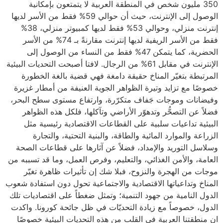
350 مليون شخص في المنطقة العربية لا يتمتعون بإمكانية
الوصول إلى الإنترنت، حيث أن حوالي 59% فقط من الأسر لديها
إنترنت منزلي، وحوالي 53% فقط لديها كمبيوتر منزلي، 38%
فقط من الأسر الريفية لديها إنترنت مقارنةً بـ 74% من الأسر
الحضرية، كما يتمكن 47% فقط من النساء من الوصول إلى
الإنترنت في مقابل 61% من الرجال. لافتا أصبحت التحديات البيئية
المرتبطة بتغيّر المناخ حقيقة دامغة فهي قضية بالغة الخطورة
خصوصًا مع تزايد وتيرة الظواهر الجوية العنيفة من أمطار غزيرة
وفيضانات وموجات جَفاف متكرّرة، وارتفاع مستوى سطح البحر،
فضلاً عن التصحُّر وتدهوّر الأراضي وتآكلها، فلكل هذه الظواهر
البيئية تداعيات سلبية على القطاعات الاقتصادية رئيسية مثل
الزراعة والموارد المائية والطاقة، والبنية التحتية، والتجارة
وسلاسل التوريد والإمداد، فضلاً عن آثارها على قطاعات الصحة
العامة، والأمن الغذائي، والتعليم، وفرص العمل، وما قد تسببه من
موجات من الهجرة والنزوح، فبلا شك إن تأثيرات ظاهرة تغيّر
المناخ وتداعياتها الاقتصادية والاجتماعية تحول دون استفادة شعوب
الدول النامية من جهود التنمية؛ وتمثل ضغطاً على اقتصاديات تلك
الدول، خصوصاً مع زيادة التحديّات في ظل جائحة كورونا. واكدت
ان منطقتنا العربية في القلب من هذه التحديات البيئية خصوصًا