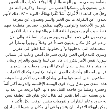
منطقة وسطى ما بين الجنة والنار إلا لهؤلاء الأعراب المنافقين
الذين يسعون بأن يمسكوا العصى من الوسط. وذكرهم الله عز
وجلّ في كتابه: (ٱلْأَعْرَابُ أَشَدُّ كُفْرًا وَنِفَاقًا) التوبة – 97، ذلك لأنهم
بعيدون عن التفرقة ما بين الخير والشر وبعيدون عن معرفة
القوانين الأخلاقية والنواهي. ولأنهم يمتلكون خصائص متطبعة فيهم
فقط حيث أنهم يحبذون لطافة الطبع والخنوع والانقياد للأقوى،
ويحرصون على جمع المال بقربهم من بيده السلطة. والى الان
نراهم في كل مكان يعيثون فساداً في وقتلاً وتهجيراً ودماراً في
المجتمعات التي يدخلونها و/أو يحتلونها، كما فعلوا في عفرين
وسري كانية/رأس العين وكري سبي/تل أبيض وإدلب في شمالي
سوريا. نفس الأمر يتكرر إن كان في ليبيا واليمن والعراق ولبنان
وأرمينيا وأفغانستان. بلدان أنهكتها الحروب وجعلت من شعوبها
قرابين لمصالح وأجندات القوى الدولية الإقليمية وكذلك الأعراب
المنافقين الذين استباحوا وطني وبلدان الشعوب الأخرى.ما تعيشه
هذه المدن من نفاق ورياء قوى الهيمنة الإقليمية والدولية أكثر ألماً
وحسرة وظلماً من فاجعة القتل بحدِ ذاتها، لأنها تريحه من العذاب
الذي يعيشه على أقل تقدير كما يقال، لكن نفاق تلك الطبقة ليس
له حدود وعابر للقارات والقوميات بنفس الوقت. بكل تأكيد لا
يمكن لهؤلاء الاعراب ان ينتشروا في أي مكان وينشروا الفساد إن