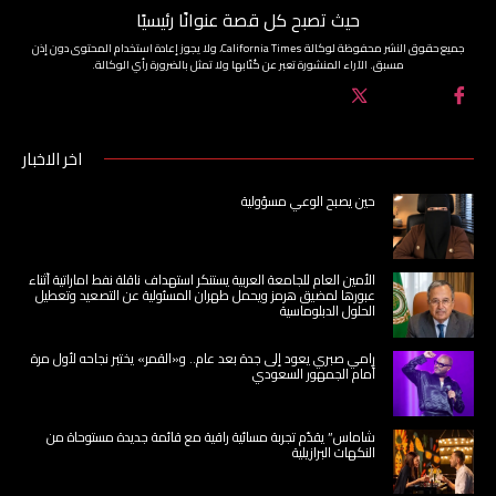
حيث تصبح كل قصة عنوانًا رئيسيًا
جميع حقوق النشر محفوظة لوكالة California Times، ولا يجوز إعادة استخدام المحتوى دون إذن
مسبق. الآراء المنشورة تعبر عن كُتّابها ولا تمثل بالضرورة رأي الوكالة.
اخر الاخبار
حين يصبح الوعي مسؤولية
الأمين العام للجامعة العربية يستنكر استهداف ناقلة نفط اماراتية أثناء
عبورها لمضيق هرمز ويحمل طهران المسئولية عن التصعيد وتعطيل
الحلول الدبلوماسية
رامي صبري يعود إلى جدة بعد عام.. و«القمر» يختبر نجاحه لأول مرة
أمام الجمهور السعودي
شاماس” يقدّم تجربة مسائية راقية مع قائمة جديدة مستوحاة من
النكهات البرازيلية