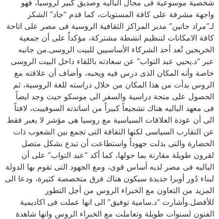
شخصية موسوعية فى مجال الباليه وصديق كبير لروسيا، فهو
واجهة مشرفة على كافة المستويات، كما قدم “جاد” الشكر
لـ”مراد جاتين” مدير المراكز الثقافية الروسية فى مصر على اتاحة
كافة الامكانات لتنظيم انشطة مشتركة، مؤكداُ على أن جمعية
الخريجين تُعد أحد الشركاء الأساسيين للبيت الروسى.من جانبه
عبر “د.يحيي عبد التواب” عن سعادته باللقاء داخل البيت الروسى
خاصة وأنه المكان الذى درس فيه ويحبه، وأضاف أن علاقته مع
الروس بدأت من هذا المكان من خلال دراسته للغة الروسية، ثم
الحصول على منحة دراسية والسفر الى موسكو حيث وجد ايضاً
فى معهد الباليه هناك تشجيعاً كبيراً من اساتذته السوفييت، لافتاً
الى أن عودة العلاقات السياسية مع روسيا هى مؤشر لا يعبر فقط
عن التقارب السياسى لكنها الثقافة التى تجمع بين الشعوب ذات
الحضارة والتى بذلت جهوداً واستطاعت أن تبدع بشكل متصل
لقرون طويلة مقارنة بما حولها، كما أكد “عبد التواب” على أن
الباليه فى مصر لديه أساس قوى، ومع الجهود التى تقوم بها الدولة
لبناء دُور أوبرا جديدة سيكون هناك فرق متخصصة كثيرة، ودعا الى
المزيد من التعاون مع الخبراء الروس من أجل التطور
للأفضل.وأشارت “د.سامية توفيق” الى انها عملت فى اكاديمية
الفنون لسنوات طويلة وتعاملت مع الخبراء الروس وانها شاهدة