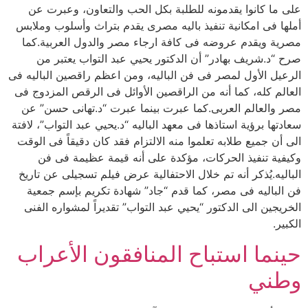
على ما كانوا يقدمونه للطلبة بكل الحب والتعاون، وعبرت عن
أملها فى امكانية تنفيذ باليه مصرى يقدم بتراث وأسلوب وملابس
مصرية ويقدم عروضه فى كافة ارجاء مصر والدول العربية.كما
صرح “د.شريف بهادر” أن الدكتور يحيي عبد التواب يعتبر من
الرعيل الأول لمصر فى فن الباليه، ومن اعظم راقصين الباليه فى
العالم كله، كما أنه من الراقصين الأوائل فى الرقص المزدوج فى
مصر والعالم العربى.كما عبرت بينما عبرت “د.تهانى حسن” عن
سعادتها برؤية استاذها فى معهد الباليه “د.يحيي عبد التواب”، لافتة
الى أن جميع طلابه تعلموا منه الالتزام فقد كان دقيقاً فى الوقت
وكيفية تنفيذ الحركات، مؤكدة على أنه قيمة عظيمة فى فن
الباليه.يُذكر أنه تم خلال الاحتفالية عرض فيلم تسجيلى عن تاريخ
فن الباليه فى مصر، كما قدم “جاد” شهادة تكريم بإسم جمعية
الخريجين الى الدكتور “يحيي عبد التواب” تقديراً لمشواره الفنى
الكبير.
حينما استباح المنافقون الأعراب
وطني