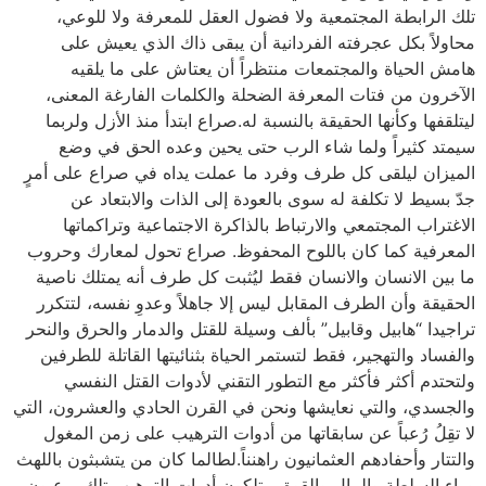
تلك الرابطة المجتمعية ولا فضول العقل للمعرفة ولا للوعي،
محاولاً بكل عجرفته الفردانية أن يبقى ذاك الذي يعيش على
هامش الحياة والمجتمعات منتظراً أن يعتاش على ما يلقيه
الآخرون من فتات المعرفة الضحلة والكلمات الفارغة المعنى،
ليتلقفها وكأنها الحقيقة بالنسبة له.صراع ابتدأ منذ الأزل ولربما
سيمتد كثيراً ولما شاء الرب حتى يحين وعده الحق في وضع
الميزان ليلقى كل طرف وفرد ما عملت يداه في صراع على أمرٍ
جدّ بسيط لا تكلفة له سوى بالعودة إلى الذات والابتعاد عن
الاغتراب المجتمعي والارتباط بالذاكرة الاجتماعية وتراكماتها
المعرفية كما كان باللوح المحفوظ. صراع تحول لمعارك وحروب
ما بين الانسان والانسان فقط ليُثبت كل طرف أنه يمتلك ناصية
الحقيقة وأن الطرف المقابل ليس إلا جاهلاً وعدوِ نفسه، لتتكرر
تراجيدا “هابيل وقابيل” بألف وسيلة للقتل والدمار والحرق والنحر
والفساد والتهجير، فقط لتستمر الحياة بثنائيتها القاتلة للطرفين
ولتحتدم أكثر فأكثر مع التطور التقني لأدوات القتل النفسي
والجسدي، والتي نعايشها ونحن في القرن الحادي والعشرون، التي
لا تقِلُ رُعباً عن سابقاتها من أدوات الترهيب على زمن المغول
والتتار وأحفادهم العثمانيون راهنناً.لطالما كان من يتشبثون باللهث
وراء السلطة والمال والقوة يمتلكون أدوات الترهيب تلك يرعبون