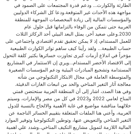
الطارئة والكوارث… ودعم قدرة المجتمعات على الصمود في
مواجهة هذه الأحداث غير المتوقعة.ودعا كل الشركاء الدوليين
والمؤسسات المالية إلى زيادة المخصصات الموجهة للمنطقة
العربية حتى تتمكن من الوفاء بالتزاماتها قبل حلول عام
2030.وعلى صعيد آخر، يمثل البعد البيئي أحد الركائز الثلاث
للعمل المستدام، إذ لا يمكن تحقيق تقدم اقتصادي واجتماعي على
حساب الطبيعة… ولقد رأينا كيف ساهم تواتر الكوارث الطبيعية
مؤخراً في اندلاع أزمات كبرى تجاوزت خسائرها بكثير كلفة التحول
إلى الاقتصاد الأخضر المستدام…ويري إن الاستثمار في المشاريع
المستدامة وتشجيع المبادرات البيئية ودعم المؤسسات الصغيرة
والمتوسطة العاملة في مجال الابتكار التكنولوجي من شأنه
معالجة آثار التغير المناخي والحد من انبعاث الغازات الدفيئة.
وفي هذا الصدد، اشار إلى أن المنطقة العربية ستحتضن قمتي
المناخ لعامي 2022 و2023 في كل من مصر والإمارات، وسيتم
خلالهما مناقشة مواضيع في غاية الأهمية والالحاح بالنسبة للدول
العربية، وأعني هنا الملفات المتعلقة بتقييم الخسائر الناجمة عن
التغير المناخي والتعويض عنها، وتوطين التكنولوجيا وتوفير الموارد
المالية اللازمة لتمويل مشاريع التكيف المناخي..وشدد علي اهمية