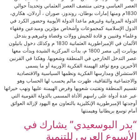
العصر العباسي وحتى منتصف العصر العثماني وتحديداً حوالي
1830م ومنها إمارات بوطان، روندوز، صوران ، أردلان، هكاري،
الدولة المروانية وغيرهم ماعدا الدولة الأيوبية وحضور الكرد في
الدول الإسلامية كمجموعات وأشخاص مؤثرين ومبدعين وفقهاء
وعلماء وفنيين و قادة للجيش وولات وقضاة وغيرهم.و بتدخل
الألمان في الإمبراطورية العثمانية 1830 م وكذلك دخول بانيلون
بونابرت إلى مصر 1800 م، بدأت المركزية الشيدة وبدأت معها
عصر التدخل الخارجي في المنطقة وشعوبها. وهكذا في القرنين
الأخيرين ومع توافد الهيمنة الفكرية الأوربية أو ما يسمى
الاستشراق ومدارسها الفكرية ونظمها السياسية والاقتصادية
والاجتماعية والثقافية، ظهرت مالم يحسب لها الحساب وهو
تقسيم المنطقة وتفتيت شعوبها وفرض الهيمنة عليها ونهب خيراتها
عبر عدة أدواة على راسهم الأداة المسمى بالدولة القومية التي
أوجدتها الإمبرطورية الإنكليزية بالتعاون مع اليهود لإزالة العوائق
أمام توسع بريطانيا وهيمنتها
“بدر البوسعيدي” يشارك في
الأسبوع العربي للتنمية