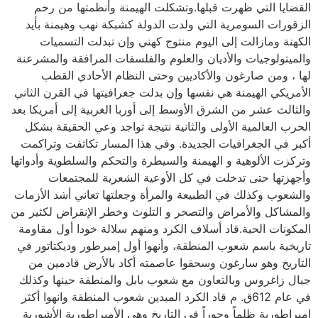
القضايا التي ظهرت قبلها.وتشكلت الهيمنة وأنظمتها من رحم
الزقورات السومرية التي ولدت الدولة كشبكة نهب وهيمنة بأيد
الكهنة ومازالت إلى اليوم منتوج كهني وإن تبدلت التسميات
والميتولوجيات والأديان والعلوم والفلسفات المرافقة والمشرعنة
لها ، ومن صارغون والأكاديين وحتى النظام الأحادي القطب
الأمريكي الهيمنة هي نفسها وإن بدلت جغرافيتها في القرن الثاني
والثالث عشر من الشرق الأوسط إلى أوربا الغربية إلى أمريكا بعد
الحرب العالمية الأولى والثانية نتيجة تواجد وعي الحقيقة بشكل
أكبر في الجغرافيات الجديدة. وفي هذا المسار تكاثفت وتراكمت
وتركزت الألوهية و الهيمنة والسيطرة والتحكم والسلطوية وأدواتها
وأجهزتها حتى تدخلت في كل الأوعية الشعرية للمجتمعات
والشعوب وكذلك في الطبيعة والمرأة وجعلتها تعاني أشد الأزمات
والمشاكل والأمراض والتصحر و التلوث وخطر الإنقراض لكثير من
المكونات الحية.قاد أسلاف الكرد ومنهم سلالة خودا أول مقاومة
تاريخية باسم شعوب المنطقة، وأنهوا أول إمبرطور وديكتاتور في
التاريخ وهو سارغون وسحقوا عاصمته أكاد بالأرض قادمين من
جبال زاغروس وبالتعاون مع شعوب بابل والمنطقة حينها وكذلك
في عام 612ق. م قاد الكرد الميدين شعوب المنطقة وانهوا أكثر
إمبراطورية ظلماً وجوراً في التاريخ وهي الأمبراطورية الأشورية