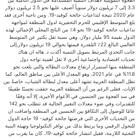
الفجوة التمويلية لأهداف التنمية المستدامة في الدول النامية بين
3.3 إلى 7 تريليون دولار سنوياً أضيف عليها نحو 2.5 تريليون دولار
عام 2020 نتيجة لتداعيات جائحة كوفيد-19. ومن ناحية أخرى فقد
بلغ المتوسط الإقليمي للحزم التحفيزية لدول المنطقة لمواجهة
تداعيات جائحة كوفيد-19 نحو 4٪ من الناتج المحلي الإجمالي لهذه
الدول بقيمة 95 مليار دولار، وهي نسبة تقل بكثير عن المتوسط
العالمي البالغ 22٪ المُقدرة قيمتها بحوالي 19 تريليون دولار.إلى
جانب التحدي المرتبط بتمويل التنمية أكدت د. هاله ان هناك
تحديات اقتصادية واجتماعية أخرى لا تقل أهمية تواجه دول
المنطقة منها استمرار ارتفاع معدلات البطالة والتي بلغت نحو
11.8% في عام 2021، وهو المعدل الأعلى بين مناطق العالم، كما
تظل المنطقة العربية تشهد أعلى معدل لبطالة الشباب، خاصةً بين
الإناث، فعلى الرغم من أن المنطقة العربية حققت تحسنًا طفيفًا
في سد الفجوة بين الجنسين في الأعوام الأخيرة، إلا أنه وفقًا
للتقديرات وفي ضوء معدلات التغيير الحالية قد تتطلب نحو 142
عامًا للوصول إلى التكافؤ بين الجنسين في المنطقة.واضافت ان
من التحديات الأخرى التي فرضتها جائحة كوفيد- 19 حاجة الدول
للتحول الرقمي وما يرتبط بذلك من توافر التكنولوجيا وتهيئة البنية
التحتية اللازمة، فقبل انتشار جائحة كوفيد-19، كان ما يقرب من