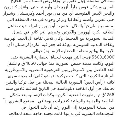
سنة في سلسلة جبال طوروس وزاغروس الممتدة من الخليج
العربي وبشكل قوس ماراً بأزربيجان وأرمينيا حتى لواء إسكندرون
والبحر الأبيض المتوسط أي من مدن بوير أحمد وكرمنشان وشيراز
حتى عفرين وأضنة وأنطاكيا وتركز وجوده في هذه المنطقة التي
تم تسميتها تاريخياً بالهلال الخصيب أو بميزوبوتاميا ، حيث تفاعل
أسلاف الكرد الهوريين والكوتين وغيرهم التي كانوا في شمال
المدنية السومرية مع المحيط، وكان تلاقي ثقافة آل العبيد الهرمية
وثقافة المدنية السومرية مع ثقافة جغرافية الكرد(كردستان) أي
الآرية والنيولتيتية حلقة الحضارة الإنسانية( حوالي
6000_5500)ق.م، التي مهدت للحياة الحضارية البشرية حتى
اليوم، وكانت مدينة حمص السورية منذ حوالي 1650 ق.م تشكل
الحد الفاصل بين الأمبرطوريتين الفرعونية المصرية والأمبرطورية
الميتانية الكردية التي كانت مركزها (واشو كاني) أو مدينة سري
كانيه (رأس العين) السورية الحالية المحتلة من قبل تركيا واللتين
تحالفاتا في أول اتفاقية دبلوماسية في التاريخ اتفاقية قادش سنة
1258ق.م .وظهرت القضية الكردية وكذلك الإنسانية بعد تشكل
الطبقية والمدنية والدولتية كتغيرات بنيوية في المجتمع البشري بداً
من المدنية السومرية إلى اليوم رغم أن ذلك التحول في
المجتمعات البشرية في بدايتها كانت تجسد حاجة ملحة لمعالجة