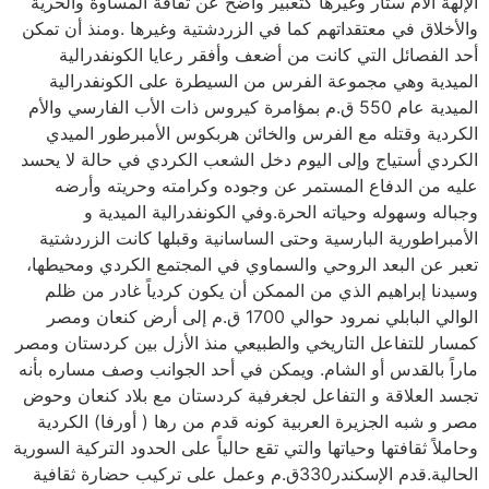
الإلهة الأم ستار وغيرها كتعبير واضح عن ثقافة المساوة والحرية
والأخلاق في معتقداتهم كما في الزردشتية وغيرها .ومنذ أن تمكن
أحد الفصائل التي كانت من أضعف وأفقر رعايا الكونفدرالية
الميدية وهي مجموعة الفرس من السيطرة على الكونفدرالية
الميدية عام 550 ق.م بمؤامرة كيروس ذات الأب الفارسي والأم
الكردية وقتله مع الفرس والخائن هربكوس الأمبرطور الميدي
الكردي أستياج وإلى اليوم دخل الشعب الكردي في حالة لا يحسد
عليه من الدفاع المستمر عن وجوده وكرامته وحريته وأرضه
وجباله وسهوله وحياته الحرة.وفي الكونفدرالية الميدية و
الأمبراطورية البارسية وحتى الساسانية وقبلها كانت الزردشتية
تعبر عن البعد الروحي والسماوي في المجتمع الكردي ومحيطها،
وسيدنا إبراهيم الذي من الممكن أن يكون كردياً غادر من ظلم
الوالي البابلي نمرود حوالي 1700 ق.م إلى أرض كنعان ومصر
كمسار للتفاعل التاريخي والطبيعي منذ الأزل بين كردستان ومصر
ماراً بالقدس أو الشام. ويمكن في أحد الجوانب وصف مساره بأنه
تجسد العلاقة و التفاعل لجغرفية كردستان مع بلاد كنعان وحوض
مصر و شبه الجزيرة العربية كونه قدم من رها ( أورفا) الكردية
وحاملاً ثقافتها وحياتها والتي تقع حالياً على الحدود التركية السورية
الحالية.قدم الإسكندر330ق.م وعمل على تركيب حضارة ثقافية