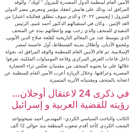
الأمين العام لمنظمة الدول المصدرة للبترول ” أوبك”، والوفد
المرافق له، وذلك على هامش انعقاد مؤتمر ومعرض مصر الدولي
للبترول ( إيجيبس ٢٠٢٢) و الذى سوف تنطلق فعالياته اعتبارا من
الغد الإثنين . وكان في استقبالهم الدكتور أحمد غنيم، الرئيس
التنفيذي للمتحف والذي رحب بهم وإعطائهم نبذة عن المتحف
الذي يتوسط عدد من المعالم التاريخية كقلعة صلاح الدين الأيوبي،
ومُجمع الأديان، وأطلال مدينة الفسطاط، أول عاصمة لمصر
الإسلامية. ثم قام الأمين العام للمنظمة والوفد المرافق له، بجولة
داخل قاعات العرض المركزي وقاعة المومياوات الملكية، تعرفوا
خلالها على ما يحتويه المتحف من مقتنياتٍ تعكس ثراء الحضارة
المصرية وعراقتها. وخلال الزيارة أعرب الأمين العام للمنظمة عن
اعجابة بالمتحف ومقتنياته الأثرية المتميزة.
في ذكرى 24 لاعتقال أوجلان…
رؤيته للقضية العربية و إسرائيل
الكاتب والباحث السياسي الكردي- المهندس أحمد شيخوتواجد
الشعب الكردي كأحد أقدم شعوب المنطقة منذ حوالي 12 ألف