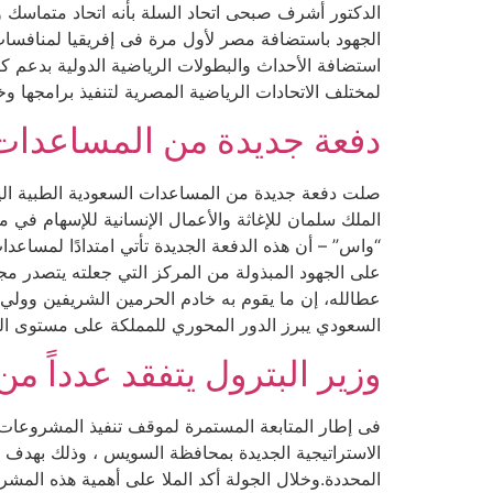
الدكتور أشرف صبحى اتحاد السلة بأنه اتحاد متماسك و
الجهود باستضافة مصر لأول مرة فى إفريقيا لمنافسات ك
استضافة الأحداث والبطولات الرياضية الدولية بدعم ك
لمختلف الاتحادات الرياضية المصرية لتنفيذ برامجها و
دفعة جديدة من المساعدات 
الملك سلمان للإغاثة والأعمال الإنسانية للإسهام في 
“واس” – أن هذه الدفعة الجديدة تأتي امتدادًا لمساع
على الجهود المبذولة من المركز التي جعلته يتصدر مج
عطالله، إن ما يقوم به خادم الحرمين الشريفين وولي عهد
السعودي يبرز الدور المحوري للمملكة على مستوى العا
وزير البترول يتفقد عدداً 
فى إطار المتابعة المستمرة لموقف تنفيذ المشروعات ال
الاستراتيجية الجديدة بمحافظة السويس ، وذلك بهدف ا
المحددة.وخلال الجولة أكد الملا على أهمية هذه المشر