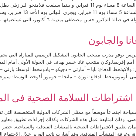
بورجوس الإسباني حامل اللقب وبطل أوروبا فى تمام الساعة 8 مساء يوم 11 فبراير.
الرابطة الوطنية لفئة التطوير 
منطقة 6 أكتوبر بمحافظة الجيزة تقام منافسات البطولة 
نا والجابون
باتريس نوفو مدرب منتخب الجابون التشكيل الرسمي للمباراة التي تجم
س أمم إفريقيا.وكان منتخب غانا خسر بهدف في الجولة الأولى أمام ال
 ولاكوتخط الدفاع: بابا – أمارتي – دجيكو – يادومخط الوسط: بارتي – 
مى: أومونومخط الدفاع: تورك – مانجا – جونيور أكوخط الوسط: سيرجي 
 اشتراطات السلامة الصحية فى الم
سياحة اجتماعاً موسعاً مع ممثلى الشركات الدولية المتخصصة التي تق
ماضي، وذلك لمتابعة عمل هذه الشركات وكذلك إجراءات تطبيق معايير
ن تطبيق الاشتراطات الصحية بالمنشآت الفندقية والسياحية. حضر ال
رة، وغرفة المنشآت الفندقية. وقد أشارت نائب الوزير خلال الاجتماع 