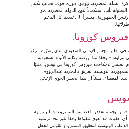
 كرة السلة المصرية، ووجود دورى قوى، بجانب تكليل
بطولة يأتي استكمالاً لنهج الدولة المصرية نحو
رئيس الجمهورية، مشيراً إلى تقديم كل الدعم
لاتها.
فيروس كورونا.
لسبت، إلى تونس العاصمة تشمل 160 طنا من الأكسجين السائل، في إطار الجسر الإغاثي السعودي الذي يسيّره مركز
رابط – وفقا لما أوردته وكالة الأنباء السعودية
ظام الصحي ومكافحة فيروس كورونا في تونس، مثنيًا
جمهورية التونسية الفريق بالبحرية عبدالرؤوف
بلد المعطاء، مبيناً أن هذا الجسر الجوي الإغاثي
لسويس
معدنية بجولة تفقدية لعدد من المشروعات البترولية
عقبات قد تعوق تنفيذها وفقاً للبرامج الزمنية
ن الدعائم الرئيسية لتحقيق المشروع القومى لجعل