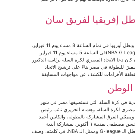
 مواجهة الزمالك بطل إفريقيا لفريق سان
أسفرت قرعة كأس العالم للأندية 2022 عن مواجهة الزمالك بطل إفريقيا لفريق سان بابلو بورجوس الإسباني حامل اللقب وبطل أوروبا فى تمام الساعة 8 مساء يوم 11 فبراير.
و بينما سيلعب فلامنجو البرازيلي بطل الأمريكتين ضد ليكلاند ماجيك الأمريكي بطل دوري الرابطة الوطنية لفئة التطوير (NBA G League)فى الساعة 5 مساء يوم 11 فبراير.
يات الثلاث في صالة حسن مصطفى في منطقة 6 أكتوبر بمحافظة الجيزة كان دعا الاتحاد المصري لكرة السلة برئاسة الدكتور
ًا للبطولة في مصر بناءً على ترشيح الاتحاد
 بمنطقة الأهرامات للكشف عن مواجهات المسابقة.
 الوطن
ندية فى كرة السلة التي تستضيفها مصر في شهر
 المصرى لكرة السلة، وهشام الحريري نائب رئيس
 وممثلي الفرق المشاركة بالبطولة، والكابتن أحمد
حسام ميدو نجم منتخب مصر ونادي الزمالك السابق و الذى قام بسحب القرعة. تقام منافسات البطولة في صالة الدكتور حسن مصطفى بمدينة ٦ أكتوبر، بمشاركة أندية
الزمالك بطل إفريقيا، وبورجوس الإسباني ممثل أوروبا وفلامنجو البرازيلي ممثل أمريكا الجنوبية وليك لاند ماجيك الأمريكي بطل الـ G-league وممثل الـ NBA. فى كلمته، وصف