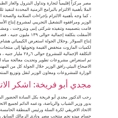
مصر مركزاً إقليمياً لتجارة وتداول البترول والغاز ال
الملا بأهمية الالتزام بالبرامج الزمنية المحددة لتنف
، كما وجه بأهمية الالتزام بإجراءات السلامة والصحة ال
إنتاج السولار .وخلال الجولة استعرض الكيميائي هشام
لكميات المازوت منخفض القيمة وتحويلها إلى منتجات عال
تم استعراض مشروعات تطوير وتحديث معالجة مياه ا
الاصحاح البيئي.رافق الوزير خلال الجولة كل من المه
الوزارة للمشروعات ومعاون الوزير لنقل وتوزيع المنت
مجدي أبو فريخة: اشكر الات
رحب الدكتور مجدي أبو فريخة بكل السادة الحضور المت
بدور وزير الشباب والرياضة، ودعمه الدائم لجميع الا
الاتحاد الافريقي لكرة السلة ورئيس المنطقة الخامسة ا