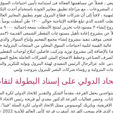
طبيعي ، فضلاً عن مساهمتها الفعالة فى استدامة تأمين احتياجات السوق
يذ تلك المشروعات ، مع مراعاة تطبيق معايير الجودة باستخدام أحدث ال
مهنية ، لافتاً إلى أن شركات قطاع البترول تقوم بتطبيق المعايير العا
قامت بت
 فتحى موقف تنفيذ مشروع إنشاء مجمع التفحيم وإنتاج السولار والذي 
ية القيمة لتلبية احتياجات السوق المحلي من المنتجات البترولية خاصة
لصرف الصناعي وخطط الاصحاح البيئي للشركات العاملة بخليج ال
ندس عابد عزالرجال الرئيس التنفيذي لهيئة البترول ونوابه للتكرير و
جات البترولية و رؤساء شركات النصر للبترول بتروجت وإنبي.
حاد الدولي على إسناد البطولة لت
واجدين بحفل القرعة، مقدماً الشكر والتقدير للاتحاد الدولي لكرة ال
تحادات. وحضر فعاليات القرعة الدكتور مجدي أبو فريخة رئيس الاتحا
لإفريقية، وباتريك كومنينوس ممثل الاتحاد الدولى لكرة السلة “فيبا”،
حسام م