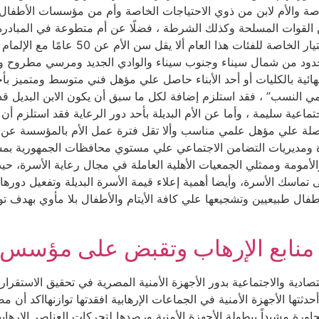
لخاصة والأم لابن من ذوي الاحتياجات الخاصة وأم من مؤسسات الأطفال
 القوات المسلحة وكذلك الشرطة ، فضلًا عن أم متطوعة في المبادرة ا
استحداثها في مسابقة هذا العام. وتضمنت شرو
ائية بالكليات أو أحد الأبناء حاصل علي مؤهل فني متوسط ومتميز بأحد 
كريمي النسب” ، فقد استلزم إضافة لكل ما سبق أن يكون الابن البد
جتماعية سليمة ، وأما عن الأم البديلة بأحد دور الرعاية فقد استلزم 
ومديريات التضامن الاجتماعي علي مستوي محافظات الجمهورية بمشارك
أمومة وممثلي الجمعيات الأهلية العاملة في مجال رعاية الأسرة، ح
ى تماسك الأسرة، وأيضا أهمية إعلاء قيمة الأسرة البديلة وتفعيل دورها
طفال طبيعيين وتشجيعها علي كافة الأيتام والأطفال بلا مأوي بهدف تو
نابع الإرهاب وتقبض على مؤسس ح
تصادية والاجتماعية بدور الأجهزة الأمنية المصرية في تحقيق الاستقرا
أحدثتها الأجهزة الأمنية في الجماعات الإرهابية افقدتها توازنهااكد 
اورة مشيداً ببطولة الأجهزة الأمنية ورصدها لتحركات العناصر الإرهابي