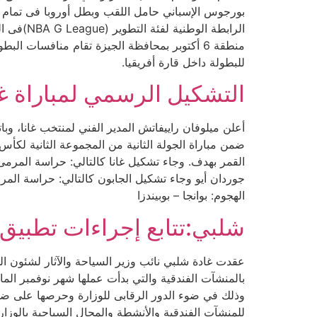
للبطولة داخل قارة أفريقيا.
التشكيل الرسمي لمباراة غا
أعلن ميلوفان راييفاتش المدير الفني لمنتخب غانا، و
ضمن مباراة الجولة الثانية من المجموعة الثانية لكأ
القمر بهدف. وجاء تشكيل غانا كالتالي: حراسة المرمى:
جوردان أيو وجاء تشكيل الجابون كالتالي: حراسة المر
الهجوم: بوانجا – بوبيندزا
شلبي:تتابع إجراءات تطبيق
عقدت غادة شلبي نائب وزير السياحة والآثار لشئون ال
بالمنشآت الفندقية والتي بدأت عملها شهر نوفمبر ال
وذلك في ضوء الدور الرقابى للوزارة وحرصها على ضما
للمنشآت الفندقية والأنشطة والمحال السياحية بالوزا