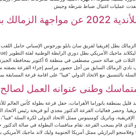
 نفذت عمليات اغتيال ضباط شرطة وجيش
أسفرت قرعة كأس العالم للأندية 2022 عن
ويجري النهائي يوم الأحد 13 فبراير، وستقام المبار
 نادي الزمالك السابق من أجل حضور مراسم إجراء القرعة بصفته سفير
 السلة بالتنسيق مع الاتحاد الدولي “فيبا” على اقامة قرعة المسابقة
 متماسك وطنى عنوانه العمل لصالح
قليل بمنطقة بانوراما الأهرامات، حفل قرعة بطولة كأس العالم للأ
فريقيا. وحضر فعاليات القرعة الدكتور مجدي أبو فريخة رئيس الاتحاد
لإفريقية، وباتريك كومنينوس ممثل الاتحاد الدولى لكرة السلة “فيبا”،