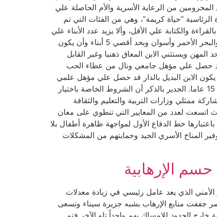
 المحرومين من الرعاية الأسرية والأم الحاصلة علي
لرئاسية “حياة كريمة”، وهي من الفئات التي تم
ط الاختيار الخاصة للفئات هذا العام ألا يقل سن الأم عن 50 عامًا مع الإلمام بالقراءة والكتابة علي الأقل، وألا يزيد عدد الأبناء علي
ثلاثة أبناء فقط واستثنى من هذا الشرط محافظات الحدود من شمال سيناء وجنوب سيناء والوادي الجديد ومرسي مطروح والبحر الأحمر وأسوان وبحد أقصي 5 أبناء وأن يكون
المهن ويستثني الابن المعاق ذهنيا وغير القابل
يل قد حصل علي مؤهل جامعي ونال من عطاء الحب
أن يكون الابن البديل بالدار قد حصل علي مؤهل علمي
مناسب و ألا يقل عمر الأم عن 45 عامًا وأن تكون حاصلة علي مؤهل علمي مناسب وألا تقل فترة عمل الأم بالمؤسسة عن 15 عاما. الجدير بالذكر أن الشروط الخاصة باختيار
ة ممثلي وزارات التربية والتعليم والثقافة
يث اتسعت لعدد من المعايير التي تنطوي على معان
 باعتبارها خط الدفاع الأول لمواجهة ظاهرة أطفال بلا
فير المناخ الأسري الجيد وحمايتهم من المشكلات
سم الإرهابية
ر الأمني الذي يعد عامل رئيسي في زيادة معدلات
أن مصر جففت منابع الإرهاب بشبه جزيرة سيناء وتسعى
ة خارج الحدود للإمساك بهم واحداً تلو الآخر فتم