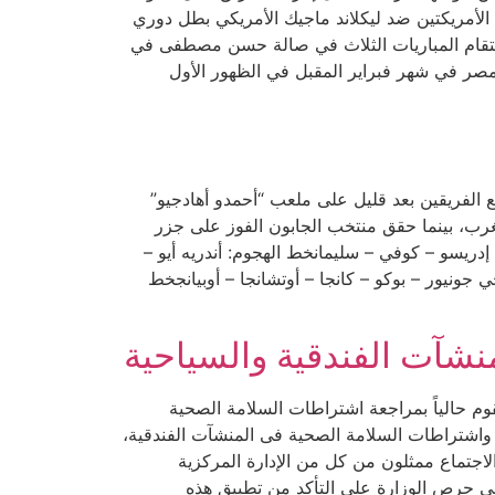
 و بينما سيلعب فلامنجو البرازيلي بطل الأمريكتين ضد ليكلاند ماجيك الأمريكي بطل دوري
(NBA G League)فى الساعة 5 مساء يوم 11 فبراير. ويجري النهائي يوم الأحد 13 فبراير، وستقام المباريات الثلاث في صالة حسن مصطفى في
في صالة الدكتور حسن مصطفى بمدينة ٦ أكتوبر، التى تستضيفها مصر في شهر فبراير المقبل في الظهور الأول
ع الفريقين بعد قليل على ملعب “أحمدو أهادجيو”
مغرب، بينما حقق منتخب الجابون الفوز على جزر
إدريسو – كوفي – سليمانخط الهجوم: أندريه أيو –
جونيور – بوكو – كانجا – أوتشانجا – أوبيانجخط
نشآت الفندقية والسياحية
وم حالياً بمراجعة اشتراطات السلامة الصحية
 واشتراطات السلامة الصحية فى المنشآت الفندقية،
اجتماع ممثلون من كل من الإدارة المركزية
إلى حرص الوزارة على التأكد من تطبيق هذه