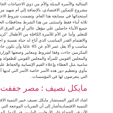
المثالية والأسرة البديلة والأم من ذوي الاحتياجات ا
مشروع للتمكين الاقتصادي، بالإضافة إلي أم شهيد من
جميع الأبناء حاصلين علي مؤهل عالي أو في الفرق النه
للتعلم. وأما عن الأم للأسرة الكافلة من الأطفال “
والاهتمام القدر المناسب الذي أتاح له حياة نفسية و ا
المكرمين جاءت وفقا لشروط ومعايير وضعتها الوزارة 
والمجلس القومي للمرأة والمجلس القومي للطفولة وال
سامية مثل العطاء وإعلاء القيم الإنسانية والحفاظ عل‬
مأوي وتعظيم دور هذه الأسر خاصة الأسر التي لديها أ
التي يتعرضون لها في المؤسسات .
مايكل نصيف : مصر جففت م
اشاد الدكتور المستشار مايكل نصيف خبير التنمية الاق
التنمية الاقتصاديةأشار إلى أن الضربات الموجعة التي 
الآن في القضاء على الإرهابيين الهاربين في الدول المج