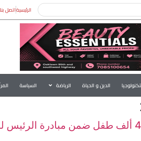
الرئيسية
اتصل بنا
تكنولوجيا
الدين و الحياة
الرياضة
السياسة
المر
الصحة: فحص مليونين و467 ألف طفل ضمن مبادرة