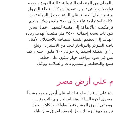
 المحلى من المنتجات البترولية عالية الجودة ، ووجه
تكنولوجيات والتي تقوم بتنفيذها شركات قطاع البترول
لمية من اجل الحفاظ على البيئة .وخلال الجولة تفقد
الوزير ومرافقوه التشغيل التجريبي لمشروع إنتاج الأسفلت الجديد الذي تبلغ طاقته الإنتاجية حوالي ١٢٠٠ طن أسفلت يومياً بتكلفة استثمارية تبلغ حوالى ٩٧٠ مليون دولار والذي
صميمه وتنفيذه شركتى إنبى وبتروجت ، ومشروع إنشاء ٣ مستودعات تخزين لمنتج الأسفلت بسعة إجمالية ٩٠٠٠ متر مكعب ، بالإضافة إلى منصة لتسهيل أعمال شحن
الأسفلت بتكلفة إجمالية حوالى ١٣٩ مليون جنيه ، فضلاً عن مشروع إعادة تأهيل مستودعات المقطر الشمعى القديمة (٣مستودعات بسعة إجمالية ٧٥٠٠ متر مكعب) بهدف زيادة
يهدف إلى تعظيم القيمة المضافة بالاستغلال الأمثل
 السولار والبوتاجاز للحد من الاستيراد ، وتبلغ
التكلفة الإجمالية للمشروع حوالى ٦ر٢٨ مليار جنيه ، هذا بالإضافة إلى مشروع توريد وتركيب فاصلين املاح لوحدات التقطير ١ و٢ بتكلفة استثمارية حوالى ٦٠٠ مليون جنيه ، كما
سويس في ضوء موافقة جهاز شئون علي خطط
التصنيع والتخطيط والمشروعات والسلامة ووكيل
قام علي أرض مصر
سلة علي إسناد البطولة لتقام علي أرض مصر، مشيداً
د المصرى لكرة السلة، وهشام الحريري نائب رئيس
 وممثلي الفرق المشاركة بالبطولة، والكابتن أحمد
يدو نجم منتخب مصر ونادي الزمالك السابق و الذى قام بسحب القرعة. أسفرت قرعة كأس العالم للأندية 2022 عن مواجهة الزمالك بطل إفريقيا لفريق سان بابلو