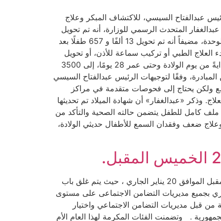
أطفال من حديثي الولادة، ضمن مبادرة الرئيس عبدالفتاح السيسي، للاكتشاف المبكر وعلاج
انطلاق المبادرة في شهر سبتمبر عام 2019. وأوضح الدكتور حسام عبدالغفار المتحدث الرسمي للوزارة، أنه تم تحويل
144 ألفًا و 364 طفلًا لإعادة الفحص مرة ثانية من خلال إجراء اختبار تأكيدي، وذلك بعد أسبوع من الفحص الأول في نفس الوحدة، مضيفاً أنه تم تحويل 13 ألفًا و 657 طفلًا بعد
وذلك للتقييم الأكثر دقة، وبدء العلاج الطبي أو تركيب سماعة للأذن، أو تحويل
الطفل لإجراء عملية زراعة القوقعة لمن تستدعي حالته. وأشار إلى زيادة عدد مراكز فحوصات الكشف السمعي للأطفال بدايةً من يوم الولادة وحتى عمر 28 يومًا، إلى 3500
لمقيمين على أرض مصر، ضمن المبادرة، وفقًا لتوجيهات الرئيس عبدالفتاح السيسي
لسمع ولكن يحتاج إلى فحوصات متقدمة في مراكز
ج. وذكر «عبدالغفار» أن شهادة الميلاد تم تحديثها
ء ملف كامل للطفل يتضمن حالته الصحية والتأكد من
وعلاج ضعف وفقدان السمع للأطفال حديثي الولادة،
صرحت السيدة نيفين القباج وزيرة التضامن الاجتماعي بأن آخر موعد للتقدم لمسابقة الأم المثالية لعام 2022 الخميس المقبل الموافق 20 يناير الجاري ، حيث يتم غلق باب
ؤكدة أن الوزارة كانت قد فتحت باب التقديم اعتباراً من 20 ديسمبر الماضي وحتى 20 يناير الجاري بجميع مديريات التضامن الاجتماعى على مستوى
ة من قبل مديريات التضامن الاجتماعي واختيار
مهورية . وتضمنت الفئات المكرمة لهذا العام الأم