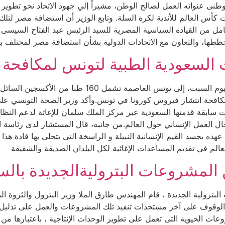
طنى عنوانه العمل لصالح الوطن، مشيراً إلي جهود الاتحاد نحو تطوير
أس العالم للأندية لكرة السلة. وتابع الوزير أن استضافة مصر لتلك ال
امل من القيادة السياسية المصرية للسيد الرئيس عبد الفتاح السيسى 
خططها، والتعاون مع الاتحادات الدولية بشأن استضافة مصر لمختلف بطو
السعودية الطبية لتونس لمكافحة 
صلت دفعة جديدة من المساعدات السعودية الطبية اليوم ا
مكافحة انتشار فيروس كورونا في تونس.وأكد وزير الصحة التونسي علي م
دات سابقة قدمتها السعودية عبر مركز الملك سلمان للإغاثة لدعم الن
ال العمل الإنساني حول العالم.من جانبه، قال المستشار لدى رئاسة ال
ه يجسد القيم الإنسانية النبيلة و الراسخة التي يتحلى بها قادة هذا ال
لم في تقديم المساعدات الإغاثية لكل البلدان الصديقة والشقيقة
من المشروعات البتروليةالجديدة با
بترولية الجديدة ، قام المهندس طارق الملا وزير البترول والثروة ال
لوقوف على آخر مستجدات تنفيذ تلك المشروعات والعمل على تذليل أى 
وعات الحيوية التى تعمل على تطوير الوحدات الإنتاجية ، باعتبارها م