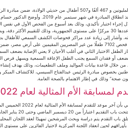
أعلنت وزارة الصحة والسكان، إجراء المسح السمعي لمليونين و 467 ألفًا و507 
ضعف وفقدان السمع للأطفال حديثي الولادة، وذلك منذ 
الاختبار الثاني إلى مستشفيات ومراكز الإحالة والبالغ عددها 30 مركزًا على مستوى الجمهورية، 
وحدة صحية في جميع محافظات الجمهورية، لافتًا إلى فحص 7102 طفلًا من غير المصريين ا
ز الطفل الاختبار الثاني في أغلب الأحيان لا يعني الإصابة بضعف ا
ر لضعف أو فقدان السمع يجنب الطفل الإعاقة السمعية ويسهل فرص العلا
 من خلال قاعدة بيانات المواليد وملف التطعيمات، وذلك بهدف إنشا
اطنين بخصوص مبادرة الرئيس عبدالفتاح السيسي، للاكتشاف المبكر 
 الأم المثالية لعام 2022 الخميس المقبل.
التقدم عقب ذلك التاريخ، م
 باب التقدم يتم دراسة وبحث المرشحين تمهيدًا لعقد اللجان المحلي
اقهم لحين انعقاد اللجنة المركزية لاختيار الفائزين على مستوى الج