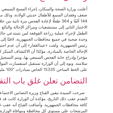
رئيس الجمهورية. ولفت «عبدالغفار» إلى أن عدم اجتيا
الإحالة الخاصة بالمبادرة، مؤكدًا أن الاكتشاف المبك
مؤخرا وإدراج خانة الفحص السمعي بها، ويتم التسجيل
سلامته. ونوه إلى أن الوزارة تستقبل استفسارت المو
على الخط الساخن 15335 الخاص بمبادرات “100 مليون صحة” وذلك في إطار الاهتمام بالصحة العامة.
التضامن تعلن غلق باب التقدم لمسابقة
كافة محافظات الجمهورية. وأضافت القباج أنه عقب غلق
المرشحات على مستوى كل محافظة وموافاة الوزارة بأور